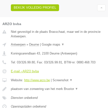
BEKIJK VOLLEDIG PROFIEL
ARZO bvba
Niet gevestigd in de plaats Brasschaat, maar wel in de provincie
Antwerpen.
Antwerpen
»
Deurne
|
Google maps
▼
Koningsarendlaan 43
,
2100
Deurne
(
Antwerpen
)
Tel:
03/326.99.80
, Fax:
03/326.99.81
, BTW-nr:
0880.468.703
E-mail › ARZO bvba
Website:
http://www.arzo.be
|
Screenshot
▼
plaatsen van zonwering van het merk Brustor
▼
Diensten onbekend
Openingstijden onbekend