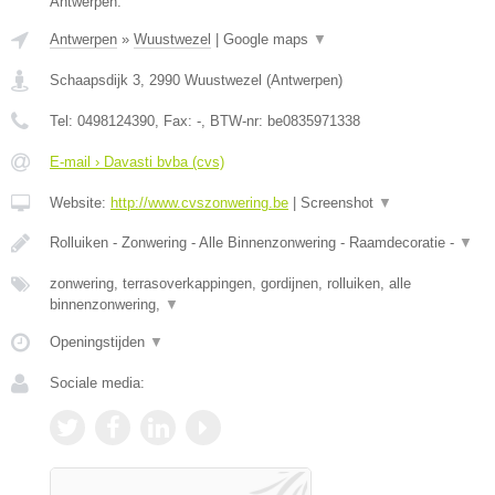
Antwerpen.
Antwerpen
»
Wuustwezel
|
Google maps
▼
Schaapsdijk 3
,
2990
Wuustwezel
(
Antwerpen
)
Tel:
0498124390
, Fax:
-
, BTW-nr:
be0835971338
E-mail › Davasti bvba (cvs)
Website:
http://www.cvszonwering.be
|
Screenshot
▼
Rolluiken - Zonwering - Alle Binnenzonwering - Raamdecoratie -
▼
zonwering, terrasoverkappingen, gordijnen, rolluiken, alle
binnenzonwering,
▼
Openingstijden
▼
Sociale media: