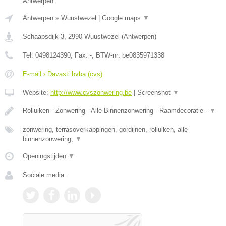
Antwerpen.
Antwerpen
»
Wuustwezel
|
Google maps
▼
Schaapsdijk 3
,
2990
Wuustwezel
(
Antwerpen
)
Tel:
0498124390
, Fax:
-
, BTW-nr:
be0835971338
E-mail › Davasti bvba (cvs)
Website:
http://www.cvszonwering.be
|
Screenshot
▼
Rolluiken - Zonwering - Alle Binnenzonwering - Raamdecoratie -
▼
zonwering, terrasoverkappingen, gordijnen, rolluiken, alle
binnenzonwering,
▼
Openingstijden
▼
Sociale media: