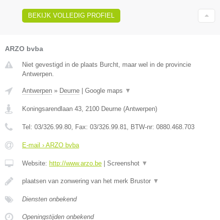
BEKIJK VOLLEDIG PROFIEL
ARZO bvba
Niet gevestigd in de plaats Burcht, maar wel in de provincie
Antwerpen.
Antwerpen
»
Deurne
|
Google maps
▼
Koningsarendlaan 43
,
2100
Deurne
(
Antwerpen
)
Tel:
03/326.99.80
, Fax:
03/326.99.81
, BTW-nr:
0880.468.703
E-mail › ARZO bvba
Website:
http://www.arzo.be
|
Screenshot
▼
plaatsen van zonwering van het merk Brustor
▼
Diensten onbekend
Openingstijden onbekend