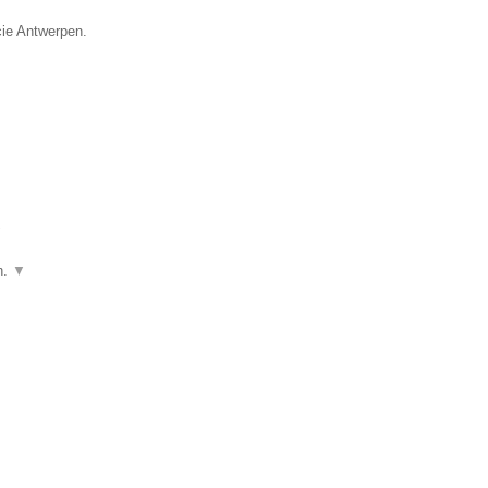
cie Antwerpen.
▼
n.
▼