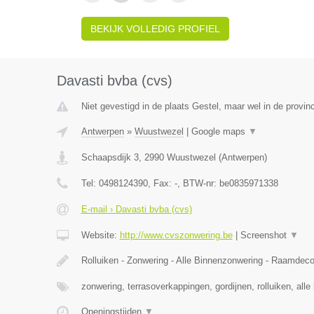
BEKIJK VOLLEDIG PROFIEL
Davasti bvba (cvs)
Niet gevestigd in de plaats Gestel, maar wel in de provin
Antwerpen
»
Wuustwezel
|
Google maps
▼
Schaapsdijk 3
,
2990
Wuustwezel
(
Antwerpen
)
Tel:
0498124390
, Fax:
-
, BTW-nr:
be0835971338
E-mail › Davasti bvba (cvs)
Website:
http://www.cvszonwering.be
|
Screenshot
▼
Rolluiken - Zonwering - Alle Binnenzonwering - Raamdeco
zonwering, terrasoverkappingen, gordijnen, rolluiken, all
Openingstijden
▼