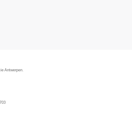
cie Antwerpen.
703