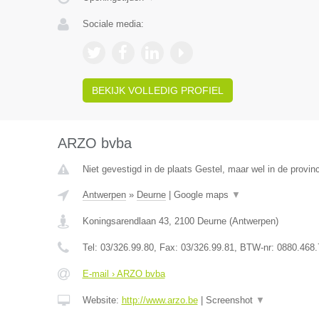
Sociale media:
BEKIJK VOLLEDIG PROFIEL
ARZO bvba
Niet gevestigd in de plaats Gestel, maar wel in de provin
Antwerpen
»
Deurne
|
Google maps
▼
Koningsarendlaan 43
,
2100
Deurne
(
Antwerpen
)
Tel:
03/326.99.80
, Fax:
03/326.99.81
, BTW-nr:
0880.468.
E-mail › ARZO bvba
Website:
http://www.arzo.be
|
Screenshot
▼