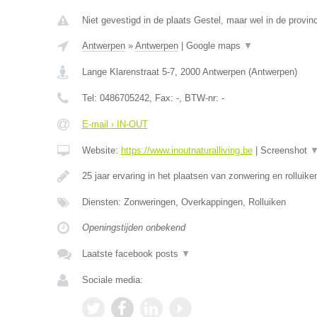
Niet gevestigd in de plaats Gestel, maar wel in de provin
Antwerpen
»
Antwerpen
|
Google maps
▼
Lange Klarenstraat 5-7
,
2000
Antwerpen
(
Antwerpen
)
Tel:
0486705242
, Fax:
-
, BTW-nr:
-
E-mail › IN-OUT
Website:
https://www.inoutnaturalliving.be
|
Screenshot
25 jaar ervaring in het plaatsen van zonwering en rolluike
Diensten: Zonweringen, Overkappingen, Rolluiken
Openingstijden onbekend
Laatste facebook posts
▼
Sociale media: