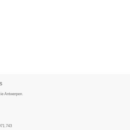
s
cie Antwerpen.
971.743