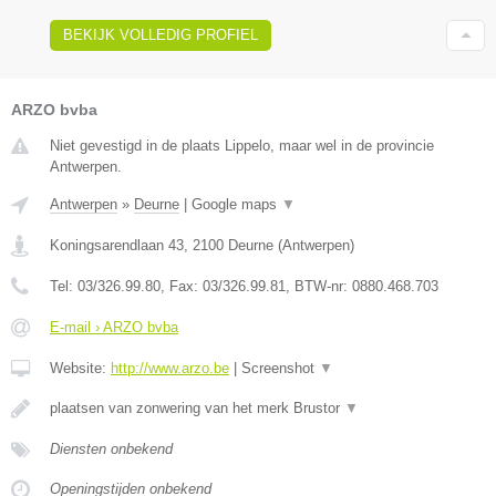
BEKIJK VOLLEDIG PROFIEL
ARZO bvba
Niet gevestigd in de plaats Lippelo, maar wel in de provincie
Antwerpen.
Antwerpen
»
Deurne
|
Google maps
▼
Koningsarendlaan 43
,
2100
Deurne
(
Antwerpen
)
Tel:
03/326.99.80
, Fax:
03/326.99.81
, BTW-nr:
0880.468.703
E-mail › ARZO bvba
Website:
http://www.arzo.be
|
Screenshot
▼
plaatsen van zonwering van het merk Brustor
▼
Diensten onbekend
Openingstijden onbekend