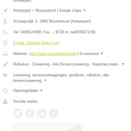
Antwerpen.
Antwerpen
»
Wuustwezel
|
Google maps
▼
Schaapsdijk 3
,
2990
Wuustwezel
(
Antwerpen
)
Tel:
0498124390
, Fax:
-
, BTW-nr:
be0835971338
E-mail › Davasti bvba (cvs)
Website:
http://www.cvszonwering.be
|
Screenshot
▼
Rolluiken - Zonwering - Alle Binnenzonwering - Raamdecoratie -
▼
zonwering, terrasoverkappingen, gordijnen, rolluiken, alle
binnenzonwering,
▼
Openingstijden
▼
Sociale media: