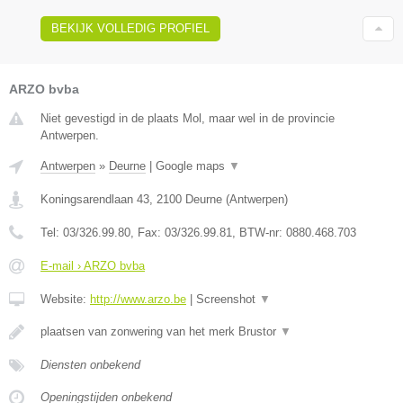
BEKIJK VOLLEDIG PROFIEL
ARZO bvba
Niet gevestigd in de plaats Mol, maar wel in de provincie
Antwerpen.
Antwerpen
»
Deurne
|
Google maps
▼
Koningsarendlaan 43
,
2100
Deurne
(
Antwerpen
)
Tel:
03/326.99.80
, Fax:
03/326.99.81
, BTW-nr:
0880.468.703
E-mail › ARZO bvba
Website:
http://www.arzo.be
|
Screenshot
▼
plaatsen van zonwering van het merk Brustor
▼
Diensten onbekend
Openingstijden onbekend