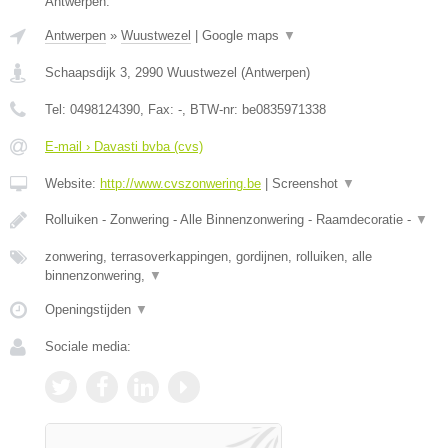
Antwerpen.
Antwerpen
»
Wuustwezel
|
Google maps
▼
Schaapsdijk 3
,
2990
Wuustwezel
(
Antwerpen
)
Tel:
0498124390
, Fax:
-
, BTW-nr:
be0835971338
E-mail › Davasti bvba (cvs)
Website:
http://www.cvszonwering.be
|
Screenshot
▼
Rolluiken - Zonwering - Alle Binnenzonwering - Raamdecoratie -
▼
zonwering, terrasoverkappingen, gordijnen, rolluiken, alle
binnenzonwering,
▼
Openingstijden
▼
Sociale media: