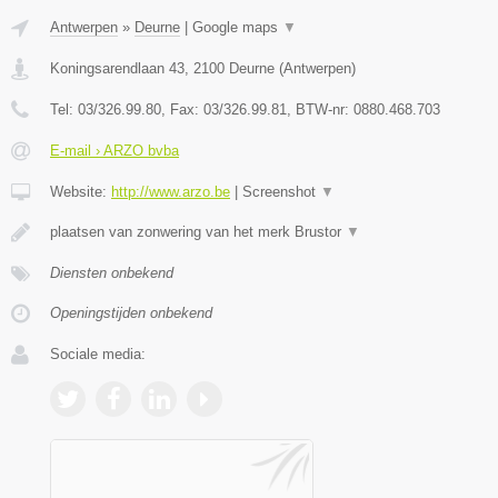
Antwerpen
»
Deurne
|
Google maps
▼
Koningsarendlaan 43
,
2100
Deurne
(
Antwerpen
)
Tel:
03/326.99.80
, Fax:
03/326.99.81
, BTW-nr:
0880.468.703
E-mail › ARZO bvba
Website:
http://www.arzo.be
|
Screenshot
▼
plaatsen van zonwering van het merk Brustor
▼
Diensten onbekend
Openingstijden onbekend
Sociale media: