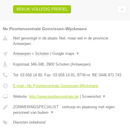
BEKIJK VOLLEDIG PROFIEL
Nv Poortencentrale Gonnissen-Wijckmans
Niet gevestigd in de plaats Niel, maar wel in de provincie
Antwerpen.
Antwerpen
»
Schoten
|
Google maps
▼
Kopstraat 346-348
,
2900
Schoten
(
Antwerpen
)
Tel:
03.658.14.80
, Fax:
03.658.14.81
, BTW-nr:
BE 0446.971.743
E-mail › Nv Poortencentrale Gonnissen-Wijckmans
Website:
http://www.poortencentrale.be
|
Screenshot
▼
ZONWERINGSPECIALIST : verkoop en plaatsing met eigen
personeel van buiten-
▼
Diensten onbekend