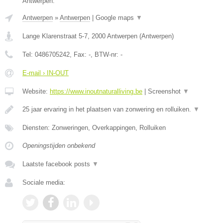
Antwerpen.
Antwerpen
»
Antwerpen
|
Google maps
▼
Lange Klarenstraat 5-7
,
2000
Antwerpen
(
Antwerpen
)
Tel:
0486705242
, Fax:
-
, BTW-nr:
-
E-mail › IN-OUT
Website:
https://www.inoutnaturalliving.be
|
Screenshot
▼
25 jaar ervaring in het plaatsen van zonwering en rolluiken.
▼
Diensten: Zonweringen, Overkappingen, Rolluiken
Openingstijden onbekend
Laatste facebook posts
▼
Sociale media: