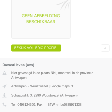
BEKIJK VOLLEDIG PROFIEL
Davasti bvba (cvs)
Niet gevestigd in de plaats Niel, maar wel in de provincie
Antwerpen.
Antwerpen
»
Wuustwezel
|
Google maps
▼
Schaapsdijk 3
,
2990
Wuustwezel
(
Antwerpen
)
Tel:
0498124390
, Fax:
-
, BTW-nr:
be0835971338