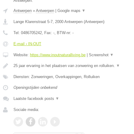
Antwerpen.
Antwerpen
»
Antwerpen
|
Google maps
▼
Lange Klarenstraat 5-7
,
2000
Antwerpen
(
Antwerpen
)
Tel:
0486705242
, Fax:
-
, BTW-nr:
-
E-mail › IN-OUT
Website:
https://www.inoutnaturalliving.be
|
Screenshot
▼
25 jaar ervaring in het plaatsen van zonwering en rolluiken.
▼
Diensten: Zonweringen, Overkappingen, Rolluiken
Openingstijden onbekend
Laatste facebook posts
▼
Sociale media: