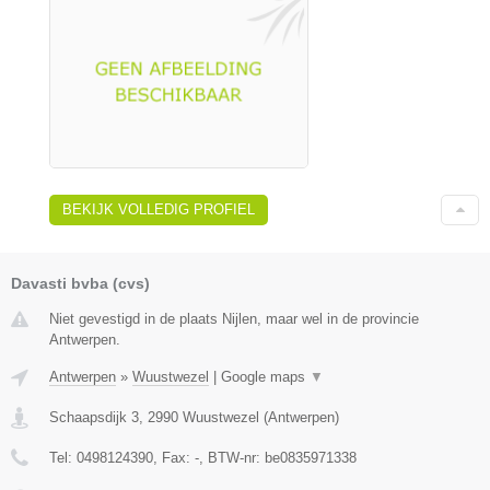
BEKIJK VOLLEDIG PROFIEL
Davasti bvba (cvs)
Niet gevestigd in de plaats Nijlen, maar wel in de provincie
Antwerpen.
Antwerpen
»
Wuustwezel
|
Google maps
▼
Schaapsdijk 3
,
2990
Wuustwezel
(
Antwerpen
)
Tel:
0498124390
, Fax:
-
, BTW-nr:
be0835971338