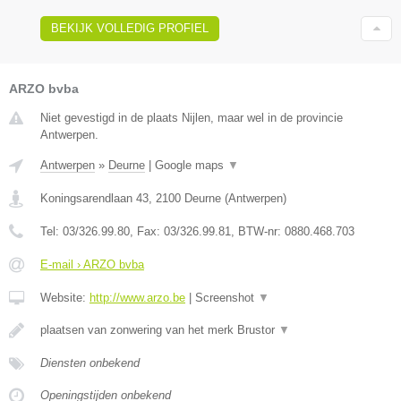
BEKIJK VOLLEDIG PROFIEL
ARZO bvba
Niet gevestigd in de plaats Nijlen, maar wel in de provincie
Antwerpen.
Antwerpen
»
Deurne
|
Google maps
▼
Koningsarendlaan 43
,
2100
Deurne
(
Antwerpen
)
Tel:
03/326.99.80
, Fax:
03/326.99.81
, BTW-nr:
0880.468.703
E-mail › ARZO bvba
Website:
http://www.arzo.be
|
Screenshot
▼
plaatsen van zonwering van het merk Brustor
▼
Diensten onbekend
Openingstijden onbekend