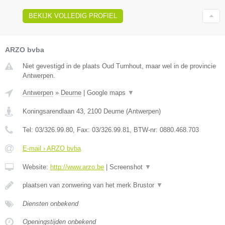
BEKIJK VOLLEDIG PROFIEL
ARZO bvba
Niet gevestigd in de plaats Oud Turnhout, maar wel in de provincie
Antwerpen.
Antwerpen
»
Deurne
|
Google maps
▼
Koningsarendlaan 43
,
2100
Deurne
(
Antwerpen
)
Tel:
03/326.99.80
, Fax:
03/326.99.81
, BTW-nr:
0880.468.703
E-mail › ARZO bvba
Website:
http://www.arzo.be
|
Screenshot
▼
plaatsen van zonwering van het merk Brustor
▼
Diensten onbekend
Openingstijden onbekend