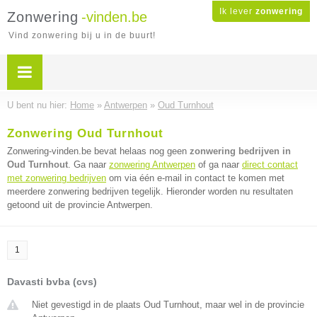
Ik lever
zonwering
Zonwering
-vinden.be
Vind zonwering bij u in de buurt!
U bent nu hier:
Home
»
Antwerpen
»
Oud Turnhout
Zonwering Oud Turnhout
Zonwering-vinden.be bevat helaas nog geen
zonwering bedrijven in
Oud Turnhout
. Ga naar
zonwering Antwerpen
of ga naar
direct contact
met zonwering bedrijven
om via één e-mail in contact te komen met
meerdere zonwering bedrijven tegelijk. Hieronder worden nu resultaten
getoond uit de provincie Antwerpen.
1
Davasti bvba (cvs)
Niet gevestigd in de plaats Oud Turnhout, maar wel in de provincie