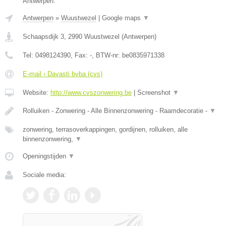
Antwerpen.
Antwerpen
»
Wuustwezel
|
Google maps
▼
Schaapsdijk 3
,
2990
Wuustwezel
(
Antwerpen
)
Tel:
0498124390
, Fax:
-
, BTW-nr:
be0835971338
E-mail › Davasti bvba (cvs)
Website:
http://www.cvszonwering.be
|
Screenshot
▼
Rolluiken - Zonwering - Alle Binnenzonwering - Raamdecoratie -
▼
zonwering, terrasoverkappingen, gordijnen, rolluiken, alle
binnenzonwering,
▼
Openingstijden
▼
Sociale media: