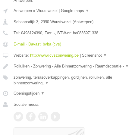
Antwerpen.
Antwerpen
»
Wuustwezel
|
Google maps
▼
Schaapsdijk 3
,
2990
Wuustwezel
(
Antwerpen
)
Tel:
0498124390
, Fax:
-
, BTW-nr:
be0835971338
E-mail › Davasti bvba (cvs)
Website:
http://www.cvszonwering.be
|
Screenshot
▼
Rolluiken - Zonwering - Alle Binnenzonwering - Raamdecoratie -
▼
zonwering, terrasoverkappingen, gordijnen, rolluiken, alle
binnenzonwering,
▼
Openingstijden
▼
Sociale media: