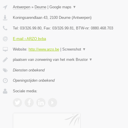
Antwerpen
»
Deurne
|
Google maps
▼
Koningsarendlaan 43
,
2100
Deurne
(
Antwerpen
)
Tel:
03/326.99.80
, Fax:
03/326.99.81
, BTW-nr:
0880.468.703
E-mail › ARZO bvba
Website:
http://www.arzo.be
|
Screenshot
▼
plaatsen van zonwering van het merk Brustor
▼
Diensten onbekend
Openingstijden onbekend
Sociale media: