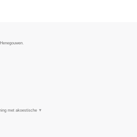
ie Henegouwen.
ning met akoestische
▼