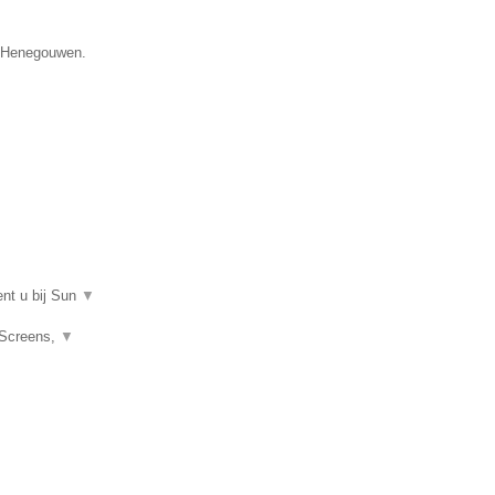
ie Henegouwen.
ent u bij Sun
▼
 Screens,
▼