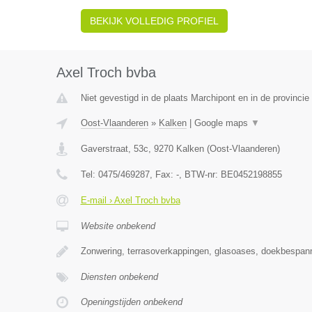
BEKIJK VOLLEDIG PROFIEL
Axel Troch bvba
Niet gevestigd in de plaats Marchipont en in de provinc
Oost-Vlaanderen
»
Kalken
|
Google maps
▼
Gaverstraat, 53c
,
9270
Kalken
(
Oost-Vlaanderen
)
Tel:
0475/469287
, Fax:
-
, BTW-nr:
BE0452198855
E-mail › Axel Troch bvba
Website onbekend
Zonwering, terrasoverkappingen, glasoases, doekbespan
Diensten onbekend
Openingstijden onbekend