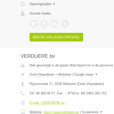
Openingstijden
▼
Sociale media:
BEKIJK VOLLEDIG PROFIEL
VERDUERE bv
Niet gevestigd in de plaats Marchipont en in de provinc
Oost-Vlaanderen
»
Wetteren
|
Google maps
▼
Rijckerstraat 17
,
9230
Wetteren
(
Oost-Vlaanderen
)
Tel:
09 369 48 57
, Fax:
-
, BTW-nr:
BE 0462.393.753
E-mail › VERDUERE bv
Website:
https://www.verduere.be
|
Screenshot
▼