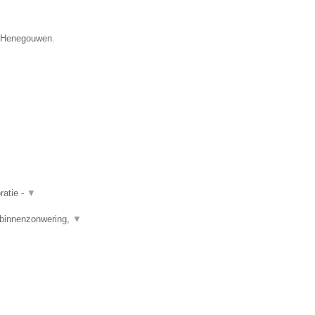
ie Henegouwen.
ratie -
▼
e binnenzonwering,
▼