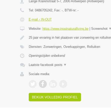
Lange Klarenstraat 5-7
,
2000
Antwerpen
(
Antwerpen
)
Tel:
0486705242
, Fax:
-
, BTW-nr:
-
E-mail › IN-OUT
Website:
https://www.inoutnaturalliving.be
|
Screenshot
25 jaar ervaring in het plaatsen van zonwering en rolluike
Diensten: Zonweringen, Overkappingen, Rolluiken
Openingstijden onbekend
Laatste facebook posts
▼
Sociale media:
BEKIJK VOLLEDIG PROFIEL