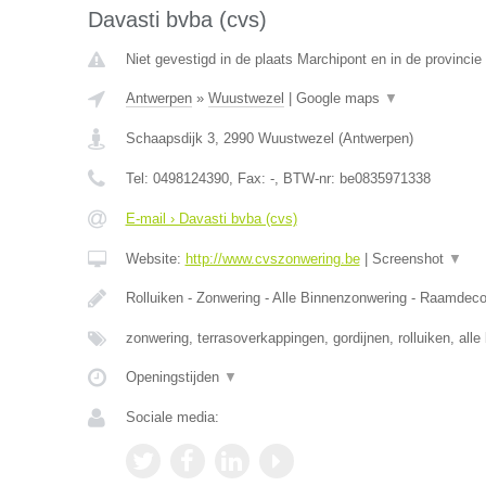
Davasti bvba (cvs)
Niet gevestigd in de plaats Marchipont en in de provinc
Antwerpen
»
Wuustwezel
|
Google maps
▼
Schaapsdijk 3
,
2990
Wuustwezel
(
Antwerpen
)
Tel:
0498124390
, Fax:
-
, BTW-nr:
be0835971338
E-mail › Davasti bvba (cvs)
Website:
http://www.cvszonwering.be
|
Screenshot
▼
Rolluiken - Zonwering - Alle Binnenzonwering - Raamdeco
zonwering, terrasoverkappingen, gordijnen, rolluiken, all
Openingstijden
▼
Sociale media: