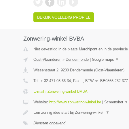
BEKIJK VOLLEDIG PROFIEL
Zonwering-winkel BVBA
Niet gevestigd in de plaats Marchipont en in de provinc
Oost-Vlaanderen
»
Dendermonde
|
Google maps
▼
Wissenstraat 2
,
9200
Dendermonde
(
Oost-Vlaanderen
)
Tel:
+ 32 471 03 66 34
, Fax:
-
, BTW-nr:
BE0865.232.377
E-mail › Zonwering-winkel BVBA
Website:
http://www.zonwering-winkel.be
|
Screenshot
▼
Een zonnig idee start bij Zonwering-winkel!
▼
Diensten onbekend