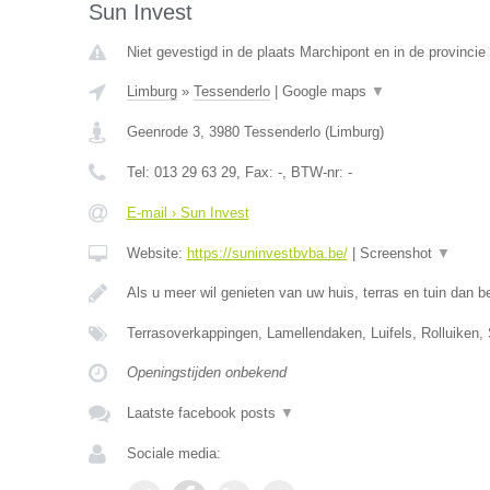
Sun Invest
Niet gevestigd in de plaats Marchipont en in de provinc
Limburg
»
Tessenderlo
|
Google maps
▼
Geenrode 3
,
3980
Tessenderlo
(
Limburg
)
Tel:
013 29 63 29
, Fax:
-
, BTW-nr:
-
E-mail › Sun Invest
Website:
https://suninvestbvba.be/
|
Screenshot
▼
Als u meer wil genieten van uw huis, terras en tuin dan b
Terrasoverkappingen, Lamellendaken, Luifels, Rolluiken,
Openingstijden onbekend
Laatste facebook posts
▼
Sociale media: