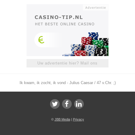
Uw advertentie hier? Mail ons
Ik kwam, ik zocht, ik vond - Julius Caesar / 47 v.Chr. ;)
©
JBB Media
|
Privacy