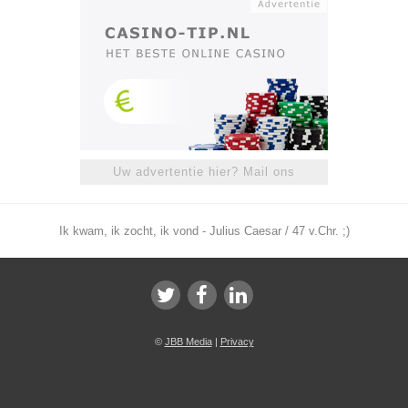
Uw advertentie hier? Mail ons
Ik kwam, ik zocht, ik vond - Julius Caesar / 47 v.Chr. ;)
©
JBB Media
|
Privacy