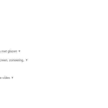
a met glazen
▼
creen, zonwering,
▼
ie video
▼