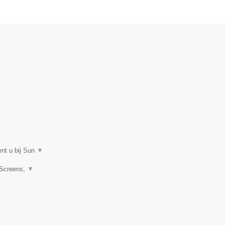
ent u bij Sun
▼
 Screens,
▼