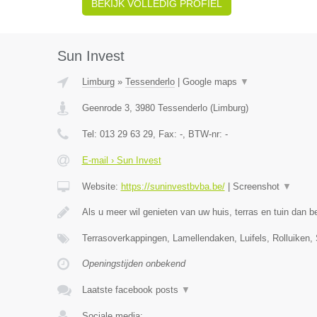
BEKIJK VOLLEDIG PROFIEL
Sun Invest
Limburg
»
Tessenderlo
|
Google maps
▼
Geenrode 3
,
3980
Tessenderlo
(
Limburg
)
Tel:
013 29 63 29
, Fax:
-
, BTW-nr:
-
E-mail › Sun Invest
Website:
https://suninvestbvba.be/
|
Screenshot
▼
Als u meer wil genieten van uw huis, terras en tuin dan b
Terrasoverkappingen, Lamellendaken, Luifels, Rolluiken,
Openingstijden onbekend
Laatste facebook posts
▼
Sociale media: