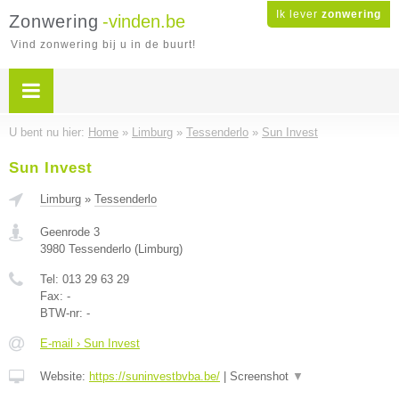
Ik lever
zonwering
Zonwering
-vinden.be
Vind zonwering bij u in de buurt!
U bent nu hier:
Home
»
Limburg
»
Tessenderlo
»
Sun Invest
Sun Invest
Limburg
»
Tessenderlo
Geenrode 3
3980
Tessenderlo
(
Limburg
)
Tel:
013 29 63 29
Fax:
-
BTW-nr:
-
E-mail › Sun Invest
Website:
https://suninvestbvba.be/
|
Screenshot
▼