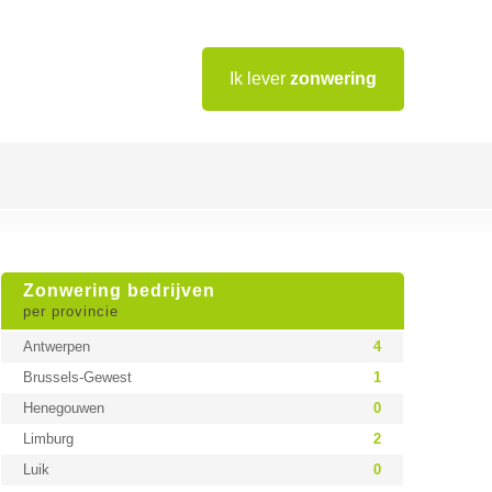
Ik lever
zonwering
Zonwering bedrijven
per provincie
Antwerpen
4
Brussels-Gewest
1
Henegouwen
0
Limburg
2
Luik
0