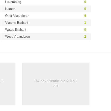
Luxemburg
0
Namen
0
Oost-Vlaanderen
9
Vlaams-Brabant
1
Waals-Brabant
0
West-Vlaanderen
2
il
Uw advertentie hier? Mail
ons