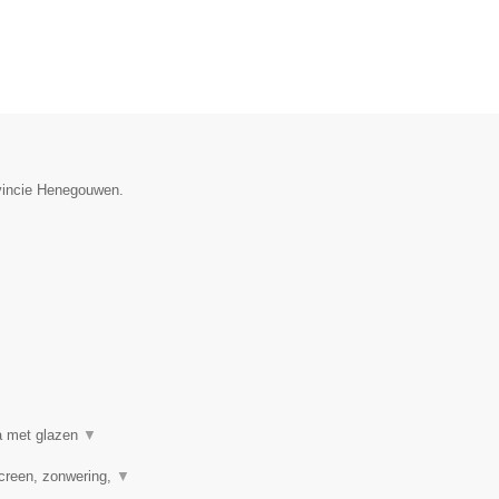
ovincie Henegouwen.
a met glazen
▼
creen, zonwering,
▼