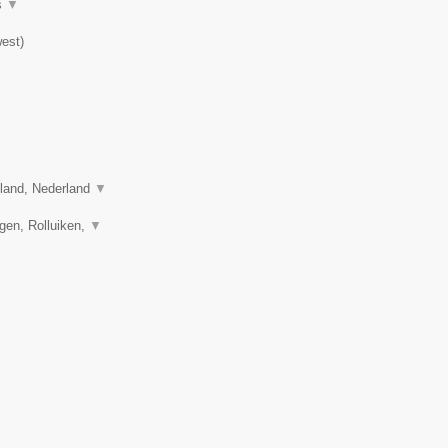
s
▼
est
)
sland, Nederland
▼
gen, Rolluiken,
▼