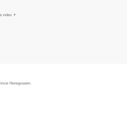
ie video
▼
ovincie Henegouwen.