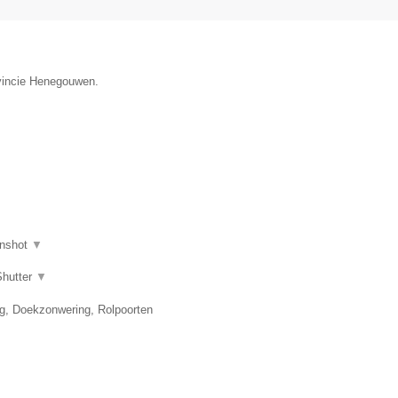
ovincie Henegouwen.
nshot
▼
Shutter
▼
ng, Doekzonwering, Rolpoorten