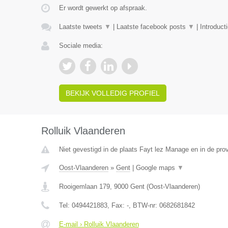
Er wordt gewerkt op afspraak.
Laatste tweets
▼
|
Laatste facebook posts
▼
|
Introduct
Sociale media:
BEKIJK VOLLEDIG PROFIEL
Rolluik Vlaanderen
Niet gevestigd in de plaats Fayt lez Manage en in de pr
Oost-Vlaanderen
»
Gent
|
Google maps
▼
Rooigemlaan 179
,
9000
Gent
(
Oost-Vlaanderen
)
Tel:
0494421883
, Fax:
-
, BTW-nr:
0682681842
E-mail › Rolluik Vlaanderen