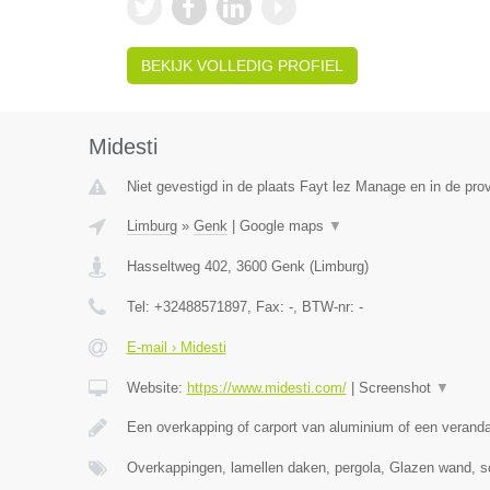
BEKIJK VOLLEDIG PROFIEL
Midesti
Niet gevestigd in de plaats Fayt lez Manage en in de pr
Limburg
»
Genk
|
Google maps
▼
Hasseltweg 402
,
3600
Genk
(
Limburg
)
Tel:
+32488571897
, Fax:
-
, BTW-nr:
-
E-mail › Midesti
Website:
https://www.midesti.com/
|
Screenshot
▼
Een overkapping of carport van aluminium of een verand
Overkappingen, lamellen daken, pergola, Glazen wand, s