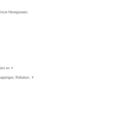
ovincie Henegouwen.
alst en
▼
appingen, Rolluiken,
▼