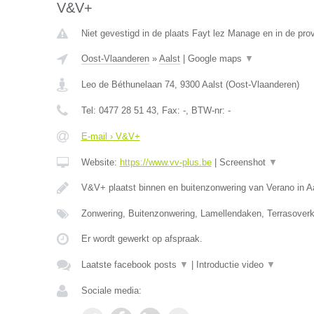
V&V+
Niet gevestigd in de plaats Fayt lez Manage en in de pr
Oost-Vlaanderen
»
Aalst
|
Google maps
▼
Leo de Béthunelaan 74
,
9300
Aalst
(
Oost-Vlaanderen
)
Tel:
0477 28 51 43
, Fax:
-
, BTW-nr:
-
E-mail › V&V+
Website:
https://www.vv-plus.be
|
Screenshot
▼
V&V+ plaatst binnen en buitenzonwering van Verano in A
Zonwering, Buitenzonwering, Lamellendaken, Terrasoverk
Er wordt gewerkt op afspraak.
Laatste facebook posts
▼
|
Introductie video
▼
Sociale media: