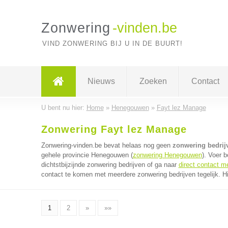
Zonwering
-vinden.be
VIND ZONWERING BIJ U IN DE BUURT!
Nieuws
Zoeken
Contact
U bent nu hier:
Home
»
Henegouwen
»
Fayt lez Manage
Zonwering Fayt lez Manage
Zonwering-vinden.be bevat helaas nog geen
zonwering bedrij
gehele provincie Henegouwen (
zonwering Henegouwen
). Voer 
dichtstbijzijnde zonwering bedrijven of ga naar
direct contact m
contact te komen met meerdere zonwering bedrijven tegelijk. H
1
2
»
»»