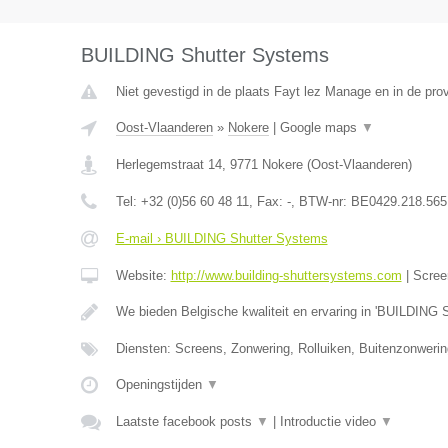
BUILDING Shutter Systems
Niet gevestigd in de plaats Fayt lez Manage en in de pr
Oost-Vlaanderen
»
Nokere
|
Google maps
▼
Herlegemstraat 14
,
9771
Nokere
(
Oost-Vlaanderen
)
Tel:
+32 (0)56 60 48 11
, Fax:
-
, BTW-nr:
BE0429.218.565
E-mail › BUILDING Shutter Systems
Website:
http://www.building-shuttersystems.com
|
Scree
We bieden Belgische kwaliteit en ervaring in 'BUILDING 
Diensten: Screens, Zonwering, Rolluiken, Buitenzonweri
Openingstijden
▼
Laatste facebook posts
▼
|
Introductie video
▼