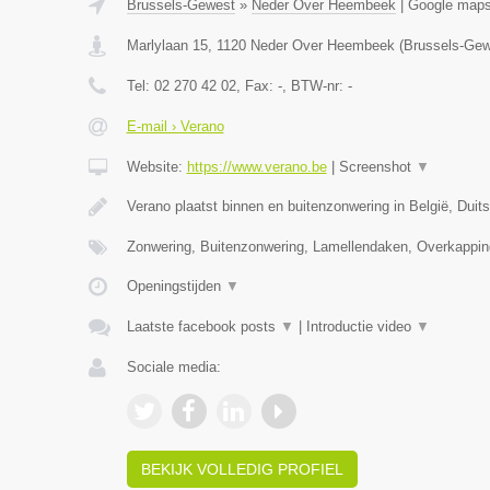
Brussels-Gewest
»
Neder Over Heembeek
|
Google map
Marlylaan 15
,
1120
Neder Over Heembeek
(
Brussels-Gew
Tel:
02 270 42 02
, Fax:
-
, BTW-nr:
-
E-mail › Verano
Website:
https://www.verano.be
|
Screenshot
▼
Verano plaatst binnen en buitenzonwering in België, Duit
Zonwering, Buitenzonwering, Lamellendaken, Overkappin
Openingstijden
▼
Laatste facebook posts
▼
|
Introductie video
▼
Sociale media:
BEKIJK VOLLEDIG PROFIEL