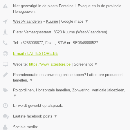
Niet gevestigd in de plaats Fontaine L Eveque en in de provincie
Henegouwen.
West-Vlaanderen
»
Kuurne
|
Google maps
▼
Pieter Verhaeghestraat
,
8520
Kuurne
(
West-Vlaanderen
)
Tel:
+3256906677
, Fax:
-
, BTW-nr:
BE0648888527
E-mail › LATTESTORE.BE
Website:
https://www.lattestore.be
|
Screenshot
▼
Raamdecoratie en zonwering online kopen? Lattestore produceert
lamellen,
▼
Rolgordijnen, Horizontale lamellen, Zonwering, Verticale jaloezieën,
▼
Er wordt gewerkt op afspraak.
Laatste facebook posts
▼
Sociale media: