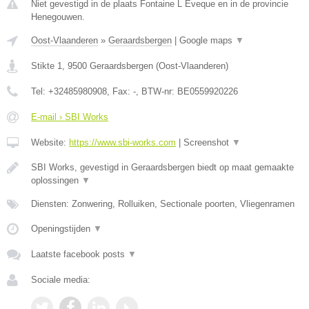
Niet gevestigd in de plaats Fontaine L Eveque en in de provincie
Henegouwen.
Oost-Vlaanderen
»
Geraardsbergen
|
Google maps
▼
Stikte 1
,
9500
Geraardsbergen
(
Oost-Vlaanderen
)
Tel:
+32485980908
, Fax:
-
, BTW-nr:
BE0559920226
E-mail › SBI Works
Website:
https://www.sbi-works.com
|
Screenshot
▼
SBI Works, gevestigd in Geraardsbergen biedt op maat gemaakte
oplossingen
▼
Diensten: Zonwering, Rolluiken, Sectionale poorten, Vliegenramen
Openingstijden
▼
Laatste facebook posts
▼
Sociale media: