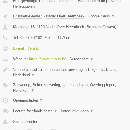
Niet gevestigd in de plaats Fontaine L Eveque en in de provincie
Henegouwen.
Brussels-Gewest
»
Neder Over Heembeek
|
Google maps
▼
Marlylaan 15
,
1120
Neder Over Heembeek
(
Brussels-Gewest
)
Tel:
02 270 42 02
, Fax:
-
, BTW-nr:
-
E-mail › Verano
Website:
https://www.verano.be
|
Screenshot
▼
Verano plaatst binnen en buitenzonwering in België, Duitsland,
Nederland
▼
Zonwering, Buitenzonwering, Lamellendaken, Overkappingen,
Rolluiken,
▼
Openingstijden
▼
Laatste facebook posts
▼
|
Introductie video
▼
Sociale media: