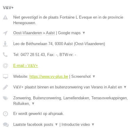
V&V+
Niet gevestigd in de plaats Fontaine L Eveque en in de provincie
Henegouwen.
Oost-Vlaanderen
»
Aalst
|
Google maps
▼
Leo de Béthunelaan 74
,
9300
Aalst
(
Oost-Vlaanderen
)
Tel:
0477 28 51 43
, Fax:
-
, BTW-nr:
-
E-mail › V&V+
Website:
https://www.vv-plus.be
|
Screenshot
▼
V&V+ plaatst binnen en buitenzonwering van Verano in Aalst en
▼
Zonwering, Buitenzonwering, Lamellendaken, Terrasoverkappingen,
Rolluiken,
▼
Er wordt gewerkt op afspraak.
Laatste facebook posts
▼
|
Introductie video
▼