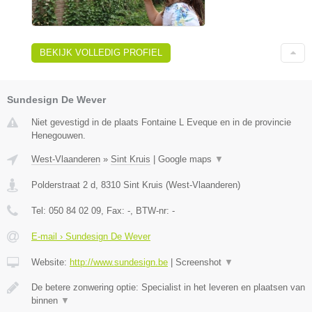
BEKIJK VOLLEDIG PROFIEL
Sundesign De Wever
Niet gevestigd in de plaats Fontaine L Eveque en in de provincie
Henegouwen.
West-Vlaanderen
»
Sint Kruis
|
Google maps
▼
Polderstraat 2 d
,
8310
Sint Kruis
(
West-Vlaanderen
)
Tel:
050 84 02 09
, Fax:
-
, BTW-nr:
-
E-mail › Sundesign De Wever
Website:
http://www.sundesign.be
|
Screenshot
▼
De betere zonwering optie: Specialist in het leveren en plaatsen van
binnen
▼