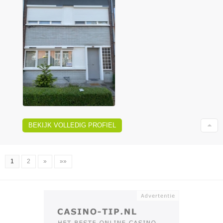
BEKIJK VOLLEDIG PROFIEL
1
2
»
»»