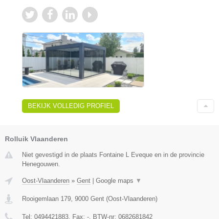
BEKIJK VOLLEDIG PROFIEL
Rolluik Vlaanderen
Niet gevestigd in de plaats Fontaine L Eveque en in de provincie
Henegouwen.
Oost-Vlaanderen
»
Gent
|
Google maps
▼
Rooigemlaan 179
,
9000
Gent
(
Oost-Vlaanderen
)
Tel:
0494421883
, Fax:
-
, BTW-nr:
0682681842