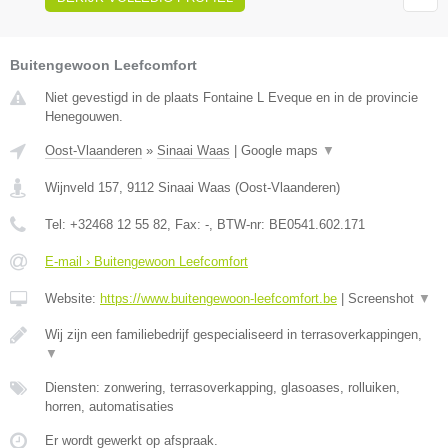
Buitengewoon Leefcomfort
Niet gevestigd in de plaats Fontaine L Eveque en in de provincie
Henegouwen.
Oost-Vlaanderen
»
Sinaai Waas
|
Google maps
▼
Wijnveld 157
,
9112
Sinaai Waas
(
Oost-Vlaanderen
)
Tel:
+32468 12 55 82
, Fax:
-
, BTW-nr:
BE0541.602.171
E-mail › Buitengewoon Leefcomfort
Website:
https://www.buitengewoon-leefcomfort.be
|
Screenshot
▼
Wij zijn een familiebedrijf gespecialiseerd in terrasoverkappingen,
▼
Diensten: zonwering, terrasoverkapping, glasoases, rolluiken,
horren, automatisaties
Er wordt gewerkt op afspraak.