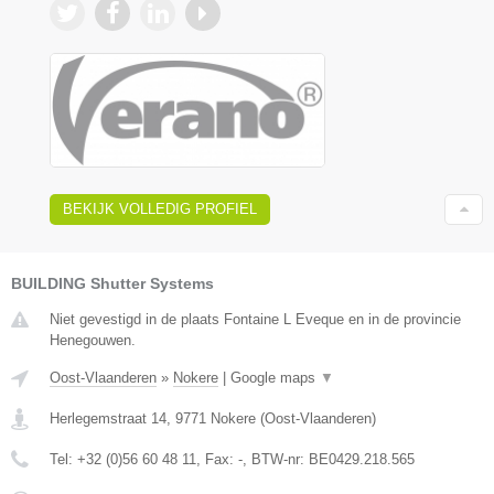
BEKIJK VOLLEDIG PROFIEL
BUILDING Shutter Systems
Niet gevestigd in de plaats Fontaine L Eveque en in de provincie
Henegouwen.
Oost-Vlaanderen
»
Nokere
|
Google maps
▼
Herlegemstraat 14
,
9771
Nokere
(
Oost-Vlaanderen
)
Tel:
+32 (0)56 60 48 11
, Fax:
-
, BTW-nr:
BE0429.218.565