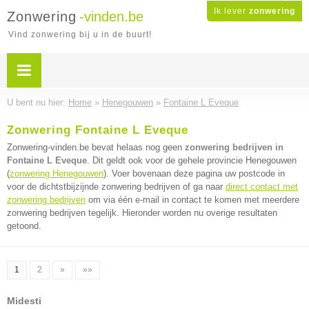
Ik lever
zonwering
Zonwering
-vinden.be
Vind zonwering bij u in de buurt!
U bent nu hier:
Home
»
Henegouwen
»
Fontaine L Eveque
Zonwering Fontaine L Eveque
Zonwering-vinden.be bevat helaas nog geen
zonwering bedrijven in
Fontaine L Eveque
. Dit geldt ook voor de gehele provincie Henegouwen
(
zonwering Henegouwen
). Voer bovenaan deze pagina uw postcode in
voor de dichtstbijzijnde zonwering bedrijven of ga naar
direct contact met
zonwering bedrijven
om via één e-mail in contact te komen met meerdere
zonwering bedrijven tegelijk. Hieronder worden nu overige resultaten
getoond.
1
2
»
»»
Midesti