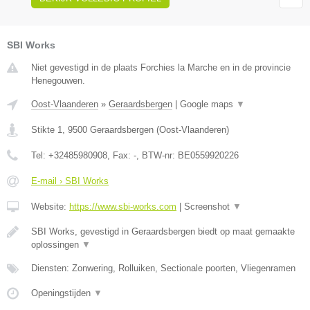
SBI Works
Niet gevestigd in de plaats Forchies la Marche en in de provincie
Henegouwen.
Oost-Vlaanderen
»
Geraardsbergen
|
Google maps
▼
Stikte 1
,
9500
Geraardsbergen
(
Oost-Vlaanderen
)
Tel:
+32485980908
, Fax:
-
, BTW-nr:
BE0559920226
E-mail › SBI Works
Website:
https://www.sbi-works.com
|
Screenshot
▼
SBI Works, gevestigd in Geraardsbergen biedt op maat gemaakte
oplossingen
▼
Diensten: Zonwering, Rolluiken, Sectionale poorten, Vliegenramen
Openingstijden
▼