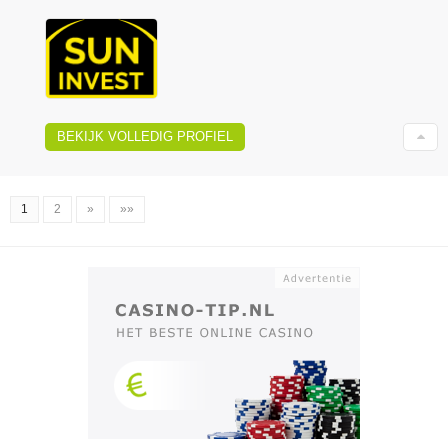
BEKIJK VOLLEDIG PROFIEL
1
2
»
»»