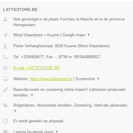
LATTESTORE.BE
Niet gevestigd in de plaats Forchies la Marche en in de provincie
Henegouwen.
West-Vlaanderen
»
Kuurne
|
Google maps
▼
Pieter Verhaeghestraat
,
8520
Kuurne
(
West-Vlaanderen
)
Tel:
+3256906677
, Fax:
-
, BTW-nr:
BE0648888527
E-mail › LATTESTORE.BE
Website:
https://www.lattestore.be
|
Screenshot
▼
Raamdecoratie en zonwering online kopen? Lattestore produceert
lamellen,
▼
Rolgordijnen, Horizontale lamellen, Zonwering, Verticale jaloezieën,
▼
Er wordt gewerkt op afspraak.
Laatste facebook posts
▼