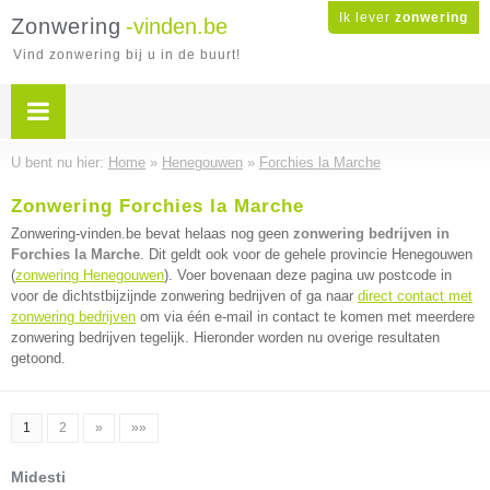
Ik lever
zonwering
Zonwering
-vinden.be
Vind zonwering bij u in de buurt!
U bent nu hier:
Home
»
Henegouwen
»
Forchies la Marche
Zonwering Forchies la Marche
Zonwering-vinden.be bevat helaas nog geen
zonwering bedrijven in
Forchies la Marche
. Dit geldt ook voor de gehele provincie Henegouwen
(
zonwering Henegouwen
). Voer bovenaan deze pagina uw postcode in
voor de dichtstbijzijnde zonwering bedrijven of ga naar
direct contact met
zonwering bedrijven
om via één e-mail in contact te komen met meerdere
zonwering bedrijven tegelijk. Hieronder worden nu overige resultaten
getoond.
1
2
»
»»
Midesti