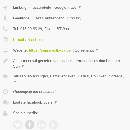
Limburg
»
Tessenderlo
|
Google maps
▼
Geenrode 3
,
3980
Tessenderlo
(
Limburg
)
Tel:
013 29 63 29
, Fax:
-
, BTW-nr:
-
E-mail › Sun Invest
Website:
https://suninvestbvba.be/
|
Screenshot
▼
Als u meer wil genieten van uw huis, terras en tuin dan bent u bij
Sun
▼
Terrasoverkappingen, Lamellendaken, Luifels, Rolluiken, Screens,
▼
Openingstijden onbekend
Laatste facebook posts
▼
Sociale media: