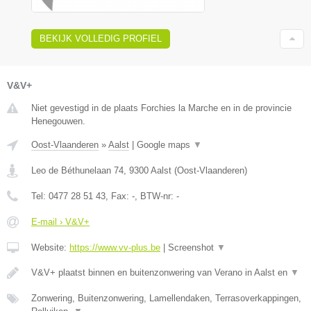
BEKIJK VOLLEDIG PROFIEL
V&V+
Niet gevestigd in de plaats Forchies la Marche en in de provincie
Henegouwen.
Oost-Vlaanderen
»
Aalst
|
Google maps
▼
Leo de Béthunelaan 74
,
9300
Aalst
(
Oost-Vlaanderen
)
Tel:
0477 28 51 43
, Fax:
-
, BTW-nr:
-
E-mail › V&V+
Website:
https://www.vv-plus.be
|
Screenshot
▼
V&V+ plaatst binnen en buitenzonwering van Verano in Aalst en
▼
Zonwering, Buitenzonwering, Lamellendaken, Terrasoverkappingen,