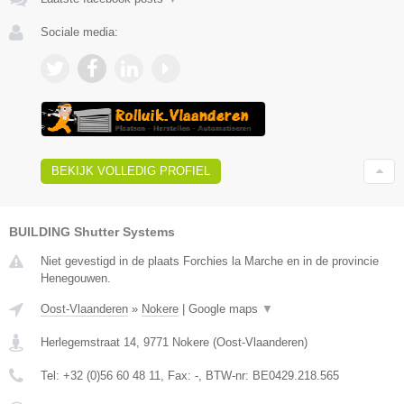
Sociale media:
BEKIJK VOLLEDIG PROFIEL
BUILDING Shutter Systems
Niet gevestigd in de plaats Forchies la Marche en in de provincie
Henegouwen.
Oost-Vlaanderen
»
Nokere
|
Google maps
▼
Herlegemstraat 14
,
9771
Nokere
(
Oost-Vlaanderen
)
Tel:
+32 (0)56 60 48 11
, Fax:
-
, BTW-nr:
BE0429.218.565