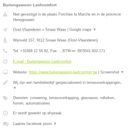
Buitengewoon Leefcomfort
Niet gevestigd in de plaats Forchies la Marche en in de provincie
Henegouwen.
Oost-Vlaanderen
»
Sinaai Waas
|
Google maps
▼
Wijnveld 157
,
9112
Sinaai Waas
(
Oost-Vlaanderen
)
Tel:
+32468 12 55 82
, Fax:
-
, BTW-nr:
BE0541.602.171
E-mail › Buitengewoon Leefcomfort
Website:
https://www.buitengewoon-leefcomfort.be
|
Screenshot
▼
Wij zijn een familiebedrijf gespecialiseerd in terrasoverkappingen,
▼
Diensten: zonwering, terrasoverkapping, glasoases, rolluiken,
horren, automatisaties
Er wordt gewerkt op afspraak.
Laatste facebook posts
▼