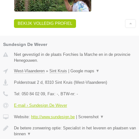
BEKIJK VOLLEDIG PROFIEL
Sundesign De Wever
Niet gevestigd in de plaats Forchies la Marche en in de provincie
Henegouwen.
West-Vlaanderen
»
Sint Kruis
|
Google maps
▼
Polderstraat 2 d
,
8310
Sint Kruis
(
West-Vlaanderen
)
Tel:
050 84 02 09
, Fax:
-
, BTW-nr:
-
E-mail › Sundesign De Wever
Website:
http://www.sundesign.be
|
Screenshot
▼
De betere zonwering optie: Specialist in het leveren en plaatsen van
binnen
▼