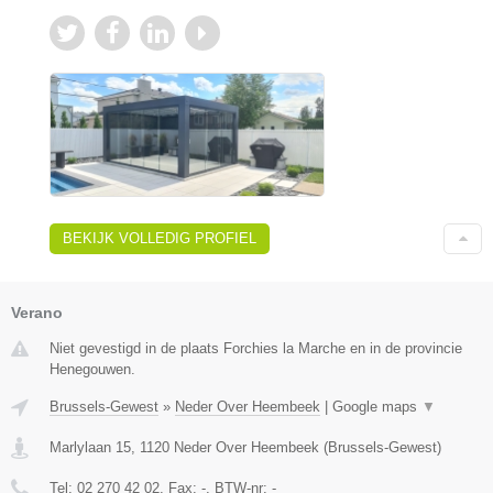
BEKIJK VOLLEDIG PROFIEL
Verano
Niet gevestigd in de plaats Forchies la Marche en in de provincie
Henegouwen.
Brussels-Gewest
»
Neder Over Heembeek
|
Google maps
▼
Marlylaan 15
,
1120
Neder Over Heembeek
(
Brussels-Gewest
)
Tel:
02 270 42 02
, Fax:
-
, BTW-nr:
-