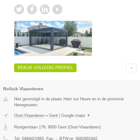
BEKIJK VOLLEDIG PROFIEL
Rolluik Vlaanderen
Niet gevestigd in de plaats Ham sur Heure en in de provincie
Henegouwen.
Oost-Vlaanderen
»
Gent
|
Google maps
▼
Rooigemlaan 179
,
9000
Gent
(
Oost-Vlaanderen
)
Tel:
0494421883
, Fax:
-
, BTW-nr:
0682681842