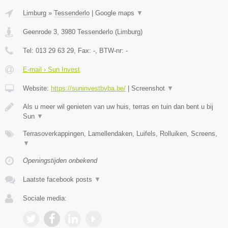
Limburg
»
Tessenderlo
|
Google maps
▼
Geenrode 3
,
3980
Tessenderlo
(
Limburg
)
Tel:
013 29 63 29
, Fax:
-
, BTW-nr:
-
E-mail › Sun Invest
Website:
https://suninvestbvba.be/
|
Screenshot
▼
Als u meer wil genieten van uw huis, terras en tuin dan bent u bij
Sun
▼
Terrasoverkappingen, Lamellendaken, Luifels, Rolluiken, Screens,
▼
Openingstijden onbekend
Laatste facebook posts
▼
Sociale media: