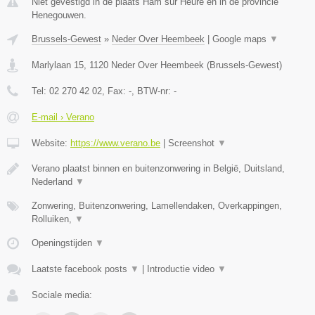
Niet gevestigd in de plaats Ham sur Heure en in de provincie
Henegouwen.
Brussels-Gewest
»
Neder Over Heembeek
|
Google maps
▼
Marlylaan 15
,
1120
Neder Over Heembeek
(
Brussels-Gewest
)
Tel:
02 270 42 02
, Fax:
-
, BTW-nr:
-
E-mail › Verano
Website:
https://www.verano.be
|
Screenshot
▼
Verano plaatst binnen en buitenzonwering in België, Duitsland,
Nederland
▼
Zonwering, Buitenzonwering, Lamellendaken, Overkappingen,
Rolluiken,
▼
Openingstijden
▼
Laatste facebook posts
▼
|
Introductie video
▼
Sociale media: