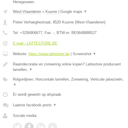
Henegouwen.
West-Vlaanderen
»
Kuurne
|
Google maps
▼
Pieter Verhaeghestraat
,
8520
Kuurne
(
West-Vlaanderen
)
Tel:
+3256906677
, Fax:
-
, BTW-nr:
BE0648888527
E-mail › LATTESTORE.BE
Website:
https://www.lattestore.be
|
Screenshot
▼
Raamdecoratie en zonwering online kopen? Lattestore produceert
lamellen,
▼
Rolgordijnen, Horizontale lamellen, Zonwering, Verticale jaloezieën,
▼
Er wordt gewerkt op afspraak.
Laatste facebook posts
▼
Sociale media: