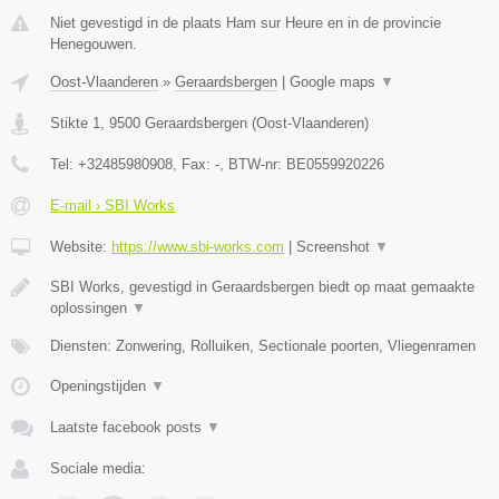
Niet gevestigd in de plaats Ham sur Heure en in de provincie
Henegouwen.
Oost-Vlaanderen
»
Geraardsbergen
|
Google maps
▼
Stikte 1
,
9500
Geraardsbergen
(
Oost-Vlaanderen
)
Tel:
+32485980908
, Fax:
-
, BTW-nr:
BE0559920226
E-mail › SBI Works
Website:
https://www.sbi-works.com
|
Screenshot
▼
SBI Works, gevestigd in Geraardsbergen biedt op maat gemaakte
oplossingen
▼
Diensten: Zonwering, Rolluiken, Sectionale poorten, Vliegenramen
Openingstijden
▼
Laatste facebook posts
▼
Sociale media: