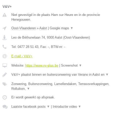
V&V+
Niet gevestigd in de plaats Ham sur Heure en in de provincie
Henegouwen.
Oost-Vlaanderen
»
Aalst
|
Google maps
▼
Leo de Béthunelaan 74
,
9300
Aalst
(
Oost-Vlaanderen
)
Tel:
0477 28 51 43
, Fax:
-
, BTW-nr:
-
E-mail › V&V+
Website:
https://www.vv-plus.be
|
Screenshot
▼
V&V+ plaatst binnen en buitenzonwering van Verano in Aalst en
▼
Zonwering, Buitenzonwering, Lamellendaken, Terrasoverkappingen,
Rolluiken,
▼
Er wordt gewerkt op afspraak.
Laatste facebook posts
▼
|
Introductie video
▼