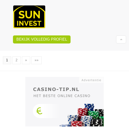
BEKIJK VOLLEDIG PROFIEL
1
2
»
»»