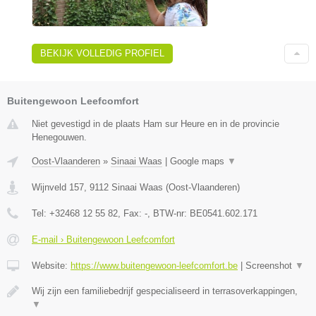
BEKIJK VOLLEDIG PROFIEL
Buitengewoon Leefcomfort
Niet gevestigd in de plaats Ham sur Heure en in de provincie
Henegouwen.
Oost-Vlaanderen
»
Sinaai Waas
|
Google maps
▼
Wijnveld 157
,
9112
Sinaai Waas
(
Oost-Vlaanderen
)
Tel:
+32468 12 55 82
, Fax:
-
, BTW-nr:
BE0541.602.171
E-mail › Buitengewoon Leefcomfort
Website:
https://www.buitengewoon-leefcomfort.be
|
Screenshot
▼
Wij zijn een familiebedrijf gespecialiseerd in terrasoverkappingen,
▼