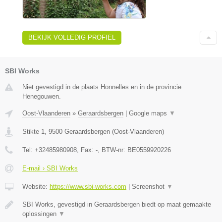
BEKIJK VOLLEDIG PROFIEL
SBI Works
Niet gevestigd in de plaats Honnelles en in de provincie
Henegouwen.
Oost-Vlaanderen
»
Geraardsbergen
|
Google maps
▼
Stikte 1
,
9500
Geraardsbergen
(
Oost-Vlaanderen
)
Tel:
+32485980908
, Fax:
-
, BTW-nr:
BE0559920226
E-mail › SBI Works
Website:
https://www.sbi-works.com
|
Screenshot
▼
SBI Works, gevestigd in Geraardsbergen biedt op maat gemaakte
oplossingen
▼