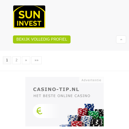
BEKIJK VOLLEDIG PROFIEL
1
2
»
»»