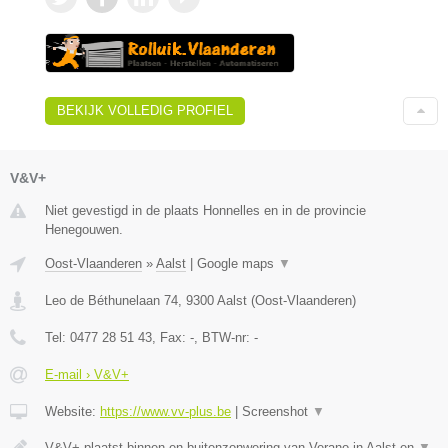
BEKIJK VOLLEDIG PROFIEL
V&V+
Niet gevestigd in de plaats Honnelles en in de provincie
Henegouwen.
Oost-Vlaanderen
»
Aalst
|
Google maps
▼
Leo de Béthunelaan 74
,
9300
Aalst
(
Oost-Vlaanderen
)
Tel:
0477 28 51 43
, Fax:
-
, BTW-nr:
-
E-mail › V&V+
Website:
https://www.vv-plus.be
|
Screenshot
▼
V&V+ plaatst binnen en buitenzonwering van Verano in Aalst en
▼