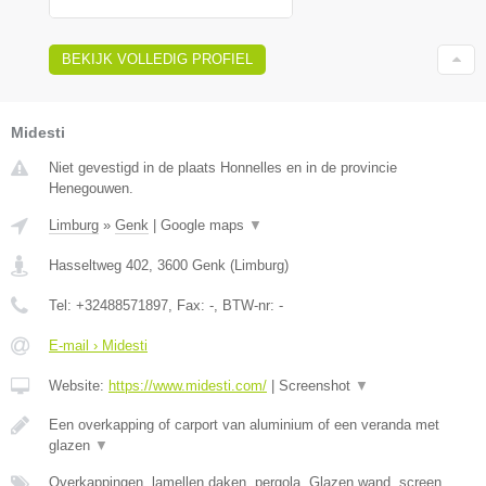
BEKIJK VOLLEDIG PROFIEL
Midesti
Niet gevestigd in de plaats Honnelles en in de provincie
Henegouwen.
Limburg
»
Genk
|
Google maps
▼
Hasseltweg 402
,
3600
Genk
(
Limburg
)
Tel:
+32488571897
, Fax:
-
, BTW-nr:
-
E-mail › Midesti
Website:
https://www.midesti.com/
|
Screenshot
▼
Een overkapping of carport van aluminium of een veranda met
glazen
▼
Overkappingen, lamellen daken, pergola, Glazen wand, screen,