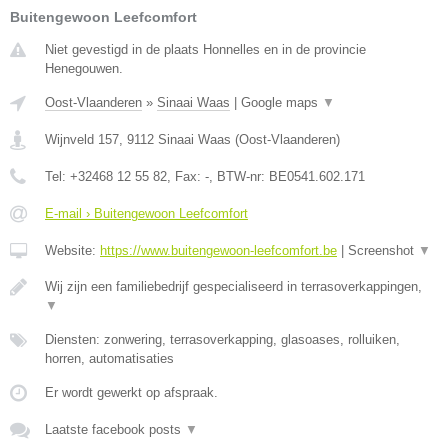
Buitengewoon Leefcomfort
Niet gevestigd in de plaats Honnelles en in de provincie
Henegouwen.
Oost-Vlaanderen
»
Sinaai Waas
|
Google maps
▼
Wijnveld 157
,
9112
Sinaai Waas
(
Oost-Vlaanderen
)
Tel:
+32468 12 55 82
, Fax:
-
, BTW-nr:
BE0541.602.171
E-mail › Buitengewoon Leefcomfort
Website:
https://www.buitengewoon-leefcomfort.be
|
Screenshot
▼
Wij zijn een familiebedrijf gespecialiseerd in terrasoverkappingen,
▼
Diensten: zonwering, terrasoverkapping, glasoases, rolluiken,
horren, automatisaties
Er wordt gewerkt op afspraak.
Laatste facebook posts
▼