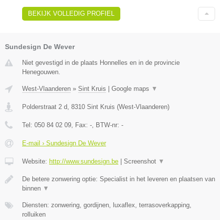
BEKIJK VOLLEDIG PROFIEL
Sundesign De Wever
Niet gevestigd in de plaats Honnelles en in de provincie
Henegouwen.
West-Vlaanderen
»
Sint Kruis
|
Google maps
▼
Polderstraat 2 d
,
8310
Sint Kruis
(
West-Vlaanderen
)
Tel:
050 84 02 09
, Fax:
-
, BTW-nr:
-
E-mail › Sundesign De Wever
Website:
http://www.sundesign.be
|
Screenshot
▼
De betere zonwering optie: Specialist in het leveren en plaatsen van
binnen
▼
Diensten: zonwering, gordijnen, luxaflex, terrasoverkapping,
rolluiken