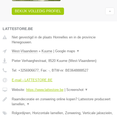
BEKIJK VOLLEDIG PROFIEL
LATTESTORE.BE
Niet gevestigd in de plaats Honnelles en in de provincie
Henegouwen.
West-Vlaanderen
»
Kuurne
|
Google maps
▼
Pieter Verhaeghestraat
,
8520
Kuurne
(
West-Vlaanderen
)
Tel:
+3256906677
, Fax:
-
, BTW-nr:
BE0648888527
E-mail › LATTESTORE.BE
Website:
https://www.lattestore.be
|
Screenshot
▼
Raamdecoratie en zonwering online kopen? Lattestore produceert
lamellen,
▼
Rolgordijnen, Horizontale lamellen, Zonwering, Verticale jaloezieën,