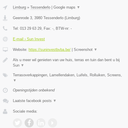
Limburg
»
Tessenderlo
|
Google maps
▼
Geenrode 3
,
3980
Tessenderlo
(
Limburg
)
Tel:
013 29 63 29
, Fax:
-
, BTW-nr:
-
E-mail › Sun Invest
Website:
https://suninvestbvba.be/
|
Screenshot
▼
Als u meer wil genieten van uw huis, terras en tuin dan bent u bij
Sun
▼
Terrasoverkappingen, Lamellendaken, Luifels, Rolluiken, Screens,
▼
Openingstijden onbekend
Laatste facebook posts
▼
Sociale media: