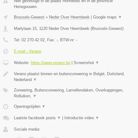
Niet gevestigd in de plaats Honnelles en in de provincie
Henegouwen.
Brussels-Gewest
»
Neder Over Heembeek
|
Google maps
▼
Marlylaan 15
,
1120
Neder Over Heembeek
(
Brussels-Gewest
)
Tel:
02 270 42 02
, Fax:
-
, BTW-nr:
-
E-mail › Verano
Website:
https://www.verano.be
|
Screenshot
▼
Verano plaatst binnen en buitenzonwering in België, Duitsland,
Nederland
▼
Zonwering, Buitenzonwering, Lamellendaken, Overkappingen,
Rolluiken,
▼
Openingstijden
▼
Laatste facebook posts
▼
|
Introductie video
▼
Sociale media: