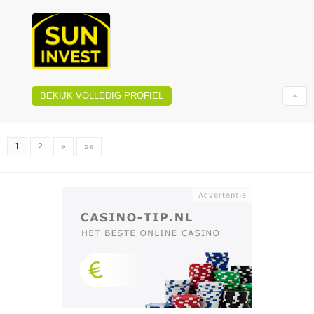
BEKIJK VOLLEDIG PROFIEL
1
2
»
»»