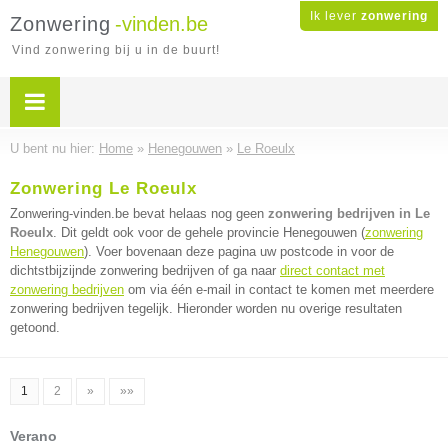
Ik lever
zonwering
Zonwering
-vinden.be
Vind zonwering bij u in de buurt!
U bent nu hier:
Home
»
Henegouwen
»
Le Roeulx
Zonwering Le Roeulx
Zonwering-vinden.be bevat helaas nog geen
zonwering bedrijven in Le
Roeulx
. Dit geldt ook voor de gehele provincie Henegouwen (
zonwering
Henegouwen
). Voer bovenaan deze pagina uw postcode in voor de
dichtstbijzijnde zonwering bedrijven of ga naar
direct contact met
zonwering bedrijven
om via één e-mail in contact te komen met meerdere
zonwering bedrijven tegelijk. Hieronder worden nu overige resultaten
getoond.
1
2
»
»»
Verano