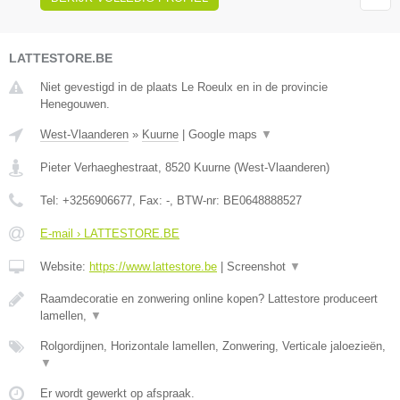
LATTESTORE.BE
Niet gevestigd in de plaats Le Roeulx en in de provincie
Henegouwen.
West-Vlaanderen
»
Kuurne
|
Google maps
▼
Pieter Verhaeghestraat
,
8520
Kuurne
(
West-Vlaanderen
)
Tel:
+3256906677
, Fax:
-
, BTW-nr:
BE0648888527
E-mail › LATTESTORE.BE
Website:
https://www.lattestore.be
|
Screenshot
▼
Raamdecoratie en zonwering online kopen? Lattestore produceert
lamellen,
▼
Rolgordijnen, Horizontale lamellen, Zonwering, Verticale jaloezieën,
▼
Er wordt gewerkt op afspraak.