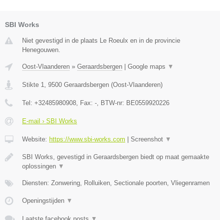
SBI Works
Niet gevestigd in de plaats Le Roeulx en in de provincie
Henegouwen.
Oost-Vlaanderen
»
Geraardsbergen
|
Google maps
▼
Stikte 1
,
9500
Geraardsbergen
(
Oost-Vlaanderen
)
Tel:
+32485980908
, Fax:
-
, BTW-nr:
BE0559920226
E-mail › SBI Works
Website:
https://www.sbi-works.com
|
Screenshot
▼
SBI Works, gevestigd in Geraardsbergen biedt op maat gemaakte
oplossingen
▼
Diensten: Zonwering, Rolluiken, Sectionale poorten, Vliegenramen
Openingstijden
▼
Laatste facebook posts
▼