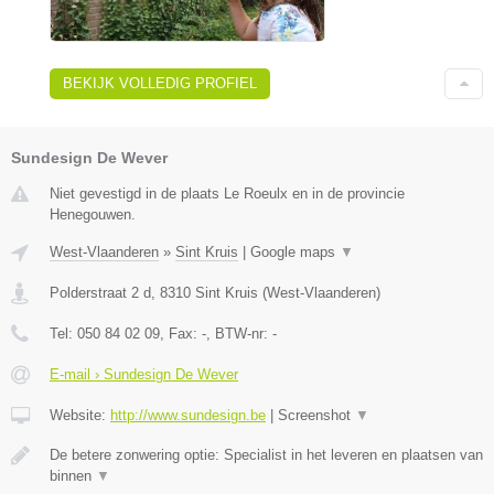
BEKIJK VOLLEDIG PROFIEL
Sundesign De Wever
Niet gevestigd in de plaats Le Roeulx en in de provincie
Henegouwen.
West-Vlaanderen
»
Sint Kruis
|
Google maps
▼
Polderstraat 2 d
,
8310
Sint Kruis
(
West-Vlaanderen
)
Tel:
050 84 02 09
, Fax:
-
, BTW-nr:
-
E-mail › Sundesign De Wever
Website:
http://www.sundesign.be
|
Screenshot
▼
De betere zonwering optie: Specialist in het leveren en plaatsen van
binnen
▼