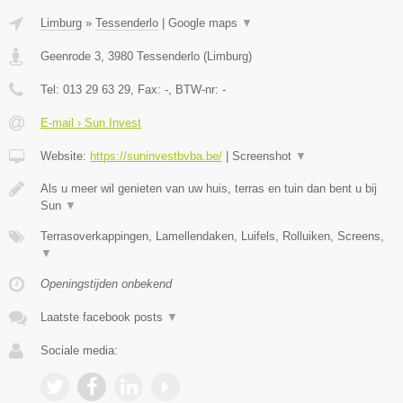
Limburg
»
Tessenderlo
|
Google maps
▼
Geenrode 3
,
3980
Tessenderlo
(
Limburg
)
Tel:
013 29 63 29
, Fax:
-
, BTW-nr:
-
E-mail › Sun Invest
Website:
https://suninvestbvba.be/
|
Screenshot
▼
Als u meer wil genieten van uw huis, terras en tuin dan bent u bij
Sun
▼
Terrasoverkappingen, Lamellendaken, Luifels, Rolluiken, Screens,
▼
Openingstijden onbekend
Laatste facebook posts
▼
Sociale media: