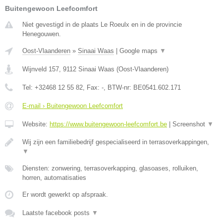
Buitengewoon Leefcomfort
Niet gevestigd in de plaats Le Roeulx en in de provincie
Henegouwen.
Oost-Vlaanderen
»
Sinaai Waas
|
Google maps
▼
Wijnveld 157
,
9112
Sinaai Waas
(
Oost-Vlaanderen
)
Tel:
+32468 12 55 82
, Fax:
-
, BTW-nr:
BE0541.602.171
E-mail › Buitengewoon Leefcomfort
Website:
https://www.buitengewoon-leefcomfort.be
|
Screenshot
▼
Wij zijn een familiebedrijf gespecialiseerd in terrasoverkappingen,
▼
Diensten: zonwering, terrasoverkapping, glasoases, rolluiken,
horren, automatisaties
Er wordt gewerkt op afspraak.
Laatste facebook posts
▼