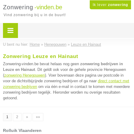
Ik lever
zonwering
Zonwering
-vinden.be
Vind zonwering bij u in de buurt!
U bent nu hier:
Home
»
Henegouwen
»
Leuze en Hainaut
Zonwering Leuze en Hainaut
Zonwering-vinden.be bevat helaas nog geen
zonwering bedrijven in
Leuze en Hainaut
. Dit geldt ook voor de gehele provincie Henegouwen
(
zonwering Henegouwen
). Voer bovenaan deze pagina uw postcode in
voor de dichtstbijzijnde zonwering bedrijven of ga naar
direct contact met
zonwering bedrijven
om via één e-mail in contact te komen met meerdere
zonwering bedrijven tegelijk. Hieronder worden nu overige resultaten
getoond.
1
2
»
»»
Rolluik Vlaanderen