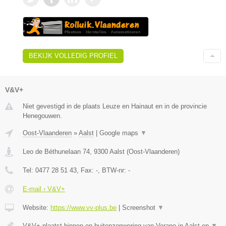
BEKIJK VOLLEDIG PROFIEL
V&V+
Niet gevestigd in de plaats Leuze en Hainaut en in de provincie
Henegouwen.
Oost-Vlaanderen
»
Aalst
|
Google maps
▼
Leo de Béthunelaan 74
,
9300
Aalst
(
Oost-Vlaanderen
)
Tel:
0477 28 51 43
, Fax:
-
, BTW-nr:
-
E-mail › V&V+
Website:
https://www.vv-plus.be
|
Screenshot
▼
V&V+ plaatst binnen en buitenzonwering van Verano in Aalst en
▼