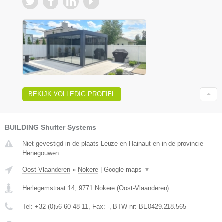
BEKIJK VOLLEDIG PROFIEL
BUILDING Shutter Systems
Niet gevestigd in de plaats Leuze en Hainaut en in de provincie
Henegouwen.
Oost-Vlaanderen
»
Nokere
|
Google maps
▼
Herlegemstraat 14
,
9771
Nokere
(
Oost-Vlaanderen
)
Tel:
+32 (0)56 60 48 11
, Fax:
-
, BTW-nr:
BE0429.218.565