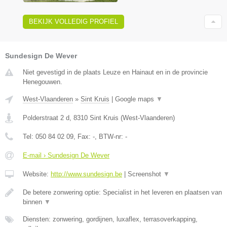
BEKIJK VOLLEDIG PROFIEL
Sundesign De Wever
Niet gevestigd in de plaats Leuze en Hainaut en in de provincie
Henegouwen.
West-Vlaanderen
»
Sint Kruis
|
Google maps
▼
Polderstraat 2 d
,
8310
Sint Kruis
(
West-Vlaanderen
)
Tel:
050 84 02 09
, Fax:
-
, BTW-nr:
-
E-mail › Sundesign De Wever
Website:
http://www.sundesign.be
|
Screenshot
▼
De betere zonwering optie: Specialist in het leveren en plaatsen van
binnen
▼
Diensten: zonwering, gordijnen, luxaflex, terrasoverkapping,