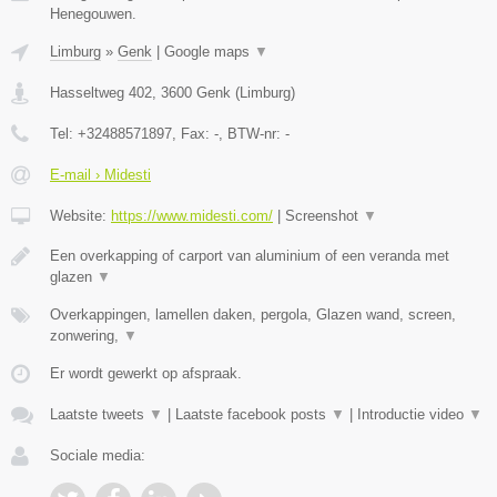
Henegouwen.
Limburg
»
Genk
|
Google maps
▼
Hasseltweg 402
,
3600
Genk
(
Limburg
)
Tel:
+32488571897
, Fax:
-
, BTW-nr:
-
E-mail › Midesti
Website:
https://www.midesti.com/
|
Screenshot
▼
Een overkapping of carport van aluminium of een veranda met
glazen
▼
Overkappingen, lamellen daken, pergola, Glazen wand, screen,
zonwering,
▼
Er wordt gewerkt op afspraak.
Laatste tweets
▼
|
Laatste facebook posts
▼
|
Introductie video
▼
Sociale media: