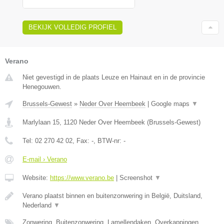
BEKIJK VOLLEDIG PROFIEL
Verano
Niet gevestigd in de plaats Leuze en Hainaut en in de provincie
Henegouwen.
Brussels-Gewest
»
Neder Over Heembeek
|
Google maps
▼
Marlylaan 15
,
1120
Neder Over Heembeek
(
Brussels-Gewest
)
Tel:
02 270 42 02
, Fax:
-
, BTW-nr:
-
E-mail › Verano
Website:
https://www.verano.be
|
Screenshot
▼
Verano plaatst binnen en buitenzonwering in België, Duitsland,
Nederland
▼
Zonwering, Buitenzonwering, Lamellendaken, Overkappingen,