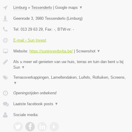
Limburg
»
Tessenderlo
|
Google maps
▼
Geenrode 3
,
3980
Tessenderlo
(
Limburg
)
Tel:
013 29 63 29
, Fax:
-
, BTW-nr:
-
E-mail › Sun Invest
Website:
https://suninvestbvba.be/
|
Screenshot
▼
Als u meer wil genieten van uw huis, terras en tuin dan bent u bij
Sun
▼
Terrasoverkappingen, Lamellendaken, Luifels, Rolluiken, Screens,
▼
Openingstijden onbekend
Laatste facebook posts
▼
Sociale media: