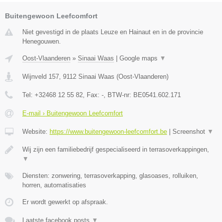
Buitengewoon Leefcomfort
Niet gevestigd in de plaats Leuze en Hainaut en in de provincie
Henegouwen.
Oost-Vlaanderen
»
Sinaai Waas
|
Google maps
▼
Wijnveld 157
,
9112
Sinaai Waas
(
Oost-Vlaanderen
)
Tel:
+32468 12 55 82
, Fax:
-
, BTW-nr:
BE0541.602.171
E-mail › Buitengewoon Leefcomfort
Website:
https://www.buitengewoon-leefcomfort.be
|
Screenshot
▼
Wij zijn een familiebedrijf gespecialiseerd in terrasoverkappingen,
▼
Diensten: zonwering, terrasoverkapping, glasoases, rolluiken,
horren, automatisaties
Er wordt gewerkt op afspraak.
Laatste facebook posts
▼