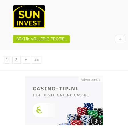
BEKIJK VOLLEDIG PROFIEL
1
2
»
»»