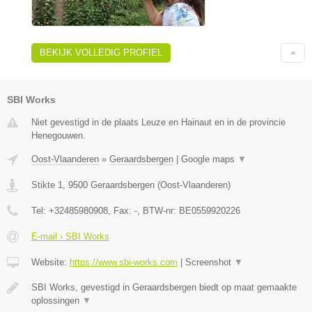
BEKIJK VOLLEDIG PROFIEL
SBI Works
Niet gevestigd in de plaats Leuze en Hainaut en in de provincie
Henegouwen.
Oost-Vlaanderen
»
Geraardsbergen
|
Google maps
▼
Stikte 1
,
9500
Geraardsbergen
(
Oost-Vlaanderen
)
Tel:
+32485980908
, Fax:
-
, BTW-nr:
BE0559920226
E-mail › SBI Works
Website:
https://www.sbi-works.com
|
Screenshot
▼
SBI Works, gevestigd in Geraardsbergen biedt op maat gemaakte
oplossingen
▼