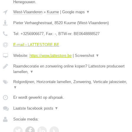
Henegouwen.
West-Vlaanderen
»
Kuurne
|
Google maps
▼
Pieter Verhaeghestraat
,
8520
Kuurne
(
West-Vlaanderen
)
Tel:
+3256906677
, Fax:
-
, BTW-nr:
BE0648888527
E-mail › LATTESTORE.BE
Website:
https://www.lattestore.be
|
Screenshot
▼
Raamdecoratie en zonwering online kopen? Lattestore produceert
lamellen,
▼
Rolgordijnen, Horizontale lamellen, Zonwering, Verticale jaloezieën,
▼
Er wordt gewerkt op afspraak.
Laatste facebook posts
▼
Sociale media: