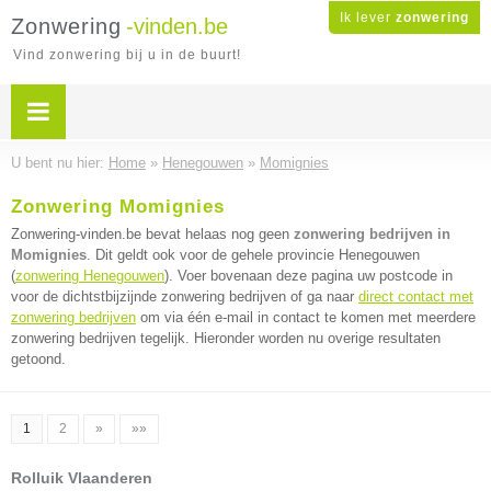
Ik lever
zonwering
Zonwering
-vinden.be
Vind zonwering bij u in de buurt!
U bent nu hier:
Home
»
Henegouwen
»
Momignies
Zonwering Momignies
Zonwering-vinden.be bevat helaas nog geen
zonwering bedrijven in
Momignies
. Dit geldt ook voor de gehele provincie Henegouwen
(
zonwering Henegouwen
). Voer bovenaan deze pagina uw postcode in
voor de dichtstbijzijnde zonwering bedrijven of ga naar
direct contact met
zonwering bedrijven
om via één e-mail in contact te komen met meerdere
zonwering bedrijven tegelijk. Hieronder worden nu overige resultaten
getoond.
1
2
»
»»
Rolluik Vlaanderen