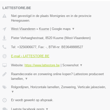
LATTESTORE.BE
Niet gevestigd in de plaats Momignies en in de provincie
Henegouwen.
West-Vlaanderen
»
Kuurne
|
Google maps
▼
Pieter Verhaeghestraat
,
8520
Kuurne
(
West-Vlaanderen
)
Tel:
+3256906677
, Fax:
-
, BTW-nr:
BE0648888527
E-mail › LATTESTORE.BE
Website:
https://www.lattestore.be
|
Screenshot
▼
Raamdecoratie en zonwering online kopen? Lattestore produceert
lamellen,
▼
Rolgordijnen, Horizontale lamellen, Zonwering, Verticale jaloezieën,
▼
Er wordt gewerkt op afspraak.
Laatste facebook posts
▼