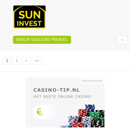
BEKIJK VOLLEDIG PROFIEL
1
2
»
»»