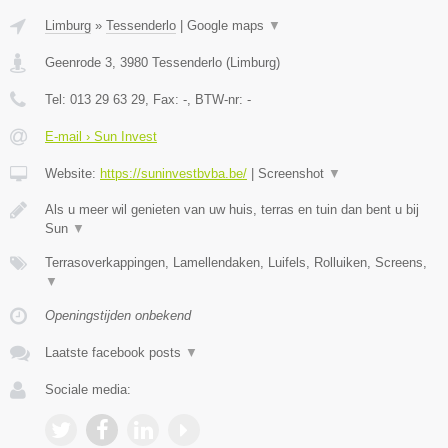
Limburg
»
Tessenderlo
|
Google maps
▼
Geenrode 3
,
3980
Tessenderlo
(
Limburg
)
Tel:
013 29 63 29
, Fax:
-
, BTW-nr:
-
E-mail › Sun Invest
Website:
https://suninvestbvba.be/
|
Screenshot
▼
Als u meer wil genieten van uw huis, terras en tuin dan bent u bij
Sun
▼
Terrasoverkappingen, Lamellendaken, Luifels, Rolluiken, Screens,
▼
Openingstijden onbekend
Laatste facebook posts
▼
Sociale media: