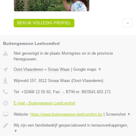
BEKIJK VOLLEDIG PROFIEL
Buitengewoon Leefcomfort
Niet gevestigd in de plaats Momignies en in de provincie
Henegouwen.
Oost-Vlaanderen
»
Sinaai Waas
|
Google maps
▼
Wijnveld 157
,
9112
Sinaai Waas
(
Oost-Vlaanderen
)
Tel:
+32468 12 55 82
, Fax:
-
, BTW-nr:
BE0541.602.171
E-mail › Buitengewoon Leefcomfort
Website:
https://www.buitengewoon-leefcomfort.be
|
Screenshot
▼
Wij zijn een familiebedrijf gespecialiseerd in terrasoverkappingen,
▼