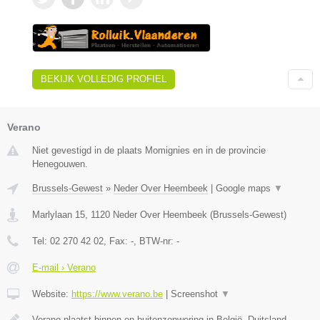
BEKIJK VOLLEDIG PROFIEL
Verano
Niet gevestigd in de plaats Momignies en in de provincie
Henegouwen.
Brussels-Gewest
»
Neder Over Heembeek
|
Google maps
▼
Marlylaan 15
,
1120
Neder Over Heembeek
(
Brussels-Gewest
)
Tel:
02 270 42 02
, Fax:
-
, BTW-nr:
-
E-mail › Verano
Website:
https://www.verano.be
|
Screenshot
▼
Verano plaatst binnen en buitenzonwering in België, Duitsland,