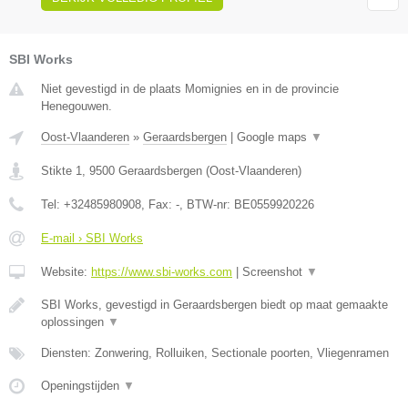
SBI Works
Niet gevestigd in de plaats Momignies en in de provincie
Henegouwen.
Oost-Vlaanderen
»
Geraardsbergen
|
Google maps
▼
Stikte 1
,
9500
Geraardsbergen
(
Oost-Vlaanderen
)
Tel:
+32485980908
, Fax:
-
, BTW-nr:
BE0559920226
E-mail › SBI Works
Website:
https://www.sbi-works.com
|
Screenshot
▼
SBI Works, gevestigd in Geraardsbergen biedt op maat gemaakte
oplossingen
▼
Diensten: Zonwering, Rolluiken, Sectionale poorten, Vliegenramen
Openingstijden
▼