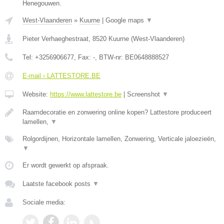
Henegouwen.
West-Vlaanderen
»
Kuurne
|
Google maps
▼
Pieter Verhaeghestraat
,
8520
Kuurne
(
West-Vlaanderen
)
Tel:
+3256906677
, Fax:
-
, BTW-nr:
BE0648888527
E-mail › LATTESTORE.BE
Website:
https://www.lattestore.be
|
Screenshot
▼
Raamdecoratie en zonwering online kopen? Lattestore produceert
lamellen,
▼
Rolgordijnen, Horizontale lamellen, Zonwering, Verticale jaloezieën,
▼
Er wordt gewerkt op afspraak.
Laatste facebook posts
▼
Sociale media: