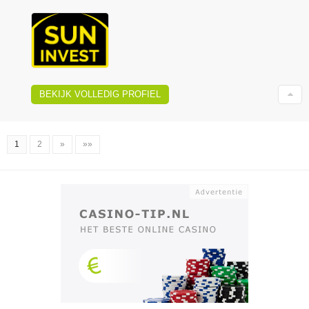
BEKIJK VOLLEDIG PROFIEL
1
2
»
»»