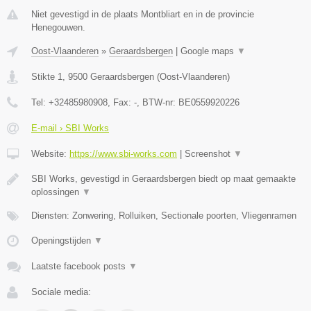
Niet gevestigd in de plaats Montbliart en in de provincie
Henegouwen.
Oost-Vlaanderen
»
Geraardsbergen
|
Google maps
▼
Stikte 1
,
9500
Geraardsbergen
(
Oost-Vlaanderen
)
Tel:
+32485980908
, Fax:
-
, BTW-nr:
BE0559920226
E-mail › SBI Works
Website:
https://www.sbi-works.com
|
Screenshot
▼
SBI Works, gevestigd in Geraardsbergen biedt op maat gemaakte
oplossingen
▼
Diensten: Zonwering, Rolluiken, Sectionale poorten, Vliegenramen
Openingstijden
▼
Laatste facebook posts
▼
Sociale media: