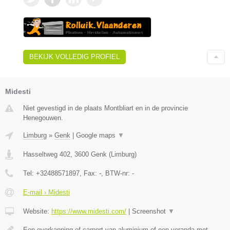
BEKIJK VOLLEDIG PROFIEL
Midesti
Niet gevestigd in de plaats Montbliart en in de provincie
Henegouwen.
Limburg
»
Genk
|
Google maps
▼
Hasseltweg 402
,
3600
Genk
(
Limburg
)
Tel:
+32488571897
, Fax:
-
, BTW-nr:
-
E-mail › Midesti
Website:
https://www.midesti.com/
|
Screenshot
▼
Een overkapping of carport van aluminium of een veranda met