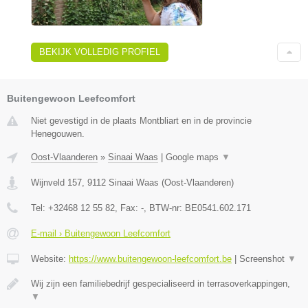
BEKIJK VOLLEDIG PROFIEL
Buitengewoon Leefcomfort
Niet gevestigd in de plaats Montbliart en in de provincie
Henegouwen.
Oost-Vlaanderen
»
Sinaai Waas
|
Google maps
▼
Wijnveld 157
,
9112
Sinaai Waas
(
Oost-Vlaanderen
)
Tel:
+32468 12 55 82
, Fax:
-
, BTW-nr:
BE0541.602.171
E-mail › Buitengewoon Leefcomfort
Website:
https://www.buitengewoon-leefcomfort.be
|
Screenshot
▼
Wij zijn een familiebedrijf gespecialiseerd in terrasoverkappingen,
▼