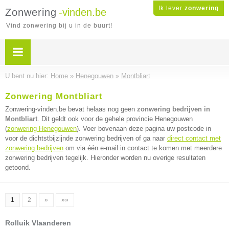
Ik lever
zonwering
Zonwering
-vinden.be
Vind zonwering bij u in de buurt!
U bent nu hier:
Home
»
Henegouwen
»
Montbliart
Zonwering Montbliart
Zonwering-vinden.be bevat helaas nog geen
zonwering bedrijven in
Montbliart
. Dit geldt ook voor de gehele provincie Henegouwen
(
zonwering Henegouwen
). Voer bovenaan deze pagina uw postcode in
voor de dichtstbijzijnde zonwering bedrijven of ga naar
direct contact met
zonwering bedrijven
om via één e-mail in contact te komen met meerdere
zonwering bedrijven tegelijk. Hieronder worden nu overige resultaten
getoond.
1
2
»
»»
Rolluik Vlaanderen