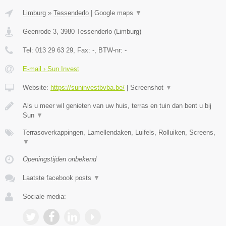
Limburg
»
Tessenderlo
|
Google maps
▼
Geenrode 3
,
3980
Tessenderlo
(
Limburg
)
Tel:
013 29 63 29
, Fax:
-
, BTW-nr:
-
E-mail › Sun Invest
Website:
https://suninvestbvba.be/
|
Screenshot
▼
Als u meer wil genieten van uw huis, terras en tuin dan bent u bij
Sun
▼
Terrasoverkappingen, Lamellendaken, Luifels, Rolluiken, Screens,
▼
Openingstijden onbekend
Laatste facebook posts
▼
Sociale media: