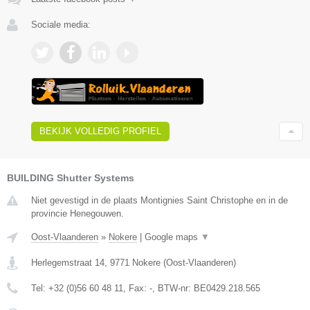
Sociale media:
BEKIJK VOLLEDIG PROFIEL
BUILDING Shutter Systems
Niet gevestigd in de plaats Montignies Saint Christophe en in de
provincie Henegouwen.
Oost-Vlaanderen
»
Nokere
|
Google maps
▼
Herlegemstraat 14
,
9771
Nokere
(
Oost-Vlaanderen
)
Tel:
+32 (0)56 60 48 11
, Fax:
-
, BTW-nr:
BE0429.218.565