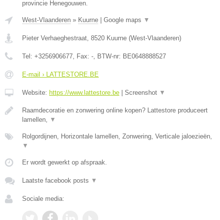
provincie Henegouwen.
West-Vlaanderen
»
Kuurne
|
Google maps
▼
Pieter Verhaeghestraat
,
8520
Kuurne
(
West-Vlaanderen
)
Tel:
+3256906677
, Fax:
-
, BTW-nr:
BE0648888527
E-mail › LATTESTORE.BE
Website:
https://www.lattestore.be
|
Screenshot
▼
Raamdecoratie en zonwering online kopen? Lattestore produceert
lamellen,
▼
Rolgordijnen, Horizontale lamellen, Zonwering, Verticale jaloezieën,
▼
Er wordt gewerkt op afspraak.
Laatste facebook posts
▼
Sociale media: