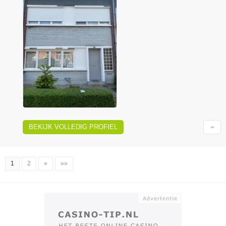
BEKIJK VOLLEDIG PROFIEL
1
2
»
»»