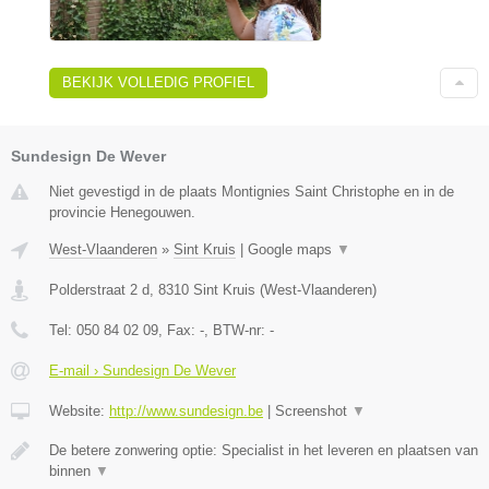
BEKIJK VOLLEDIG PROFIEL
Sundesign De Wever
Niet gevestigd in de plaats Montignies Saint Christophe en in de
provincie Henegouwen.
West-Vlaanderen
»
Sint Kruis
|
Google maps
▼
Polderstraat 2 d
,
8310
Sint Kruis
(
West-Vlaanderen
)
Tel:
050 84 02 09
, Fax:
-
, BTW-nr:
-
E-mail › Sundesign De Wever
Website:
http://www.sundesign.be
|
Screenshot
▼
De betere zonwering optie: Specialist in het leveren en plaatsen van
binnen
▼