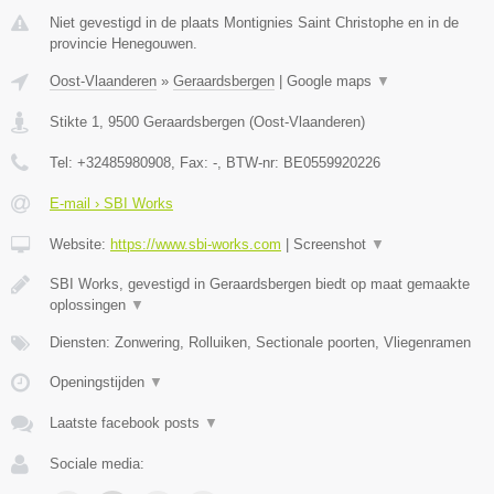
Niet gevestigd in de plaats Montignies Saint Christophe en in de
provincie Henegouwen.
Oost-Vlaanderen
»
Geraardsbergen
|
Google maps
▼
Stikte 1
,
9500
Geraardsbergen
(
Oost-Vlaanderen
)
Tel:
+32485980908
, Fax:
-
, BTW-nr:
BE0559920226
E-mail › SBI Works
Website:
https://www.sbi-works.com
|
Screenshot
▼
SBI Works, gevestigd in Geraardsbergen biedt op maat gemaakte
oplossingen
▼
Diensten: Zonwering, Rolluiken, Sectionale poorten, Vliegenramen
Openingstijden
▼
Laatste facebook posts
▼
Sociale media: