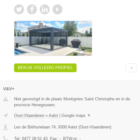
BEKIJK VOLLEDIG PROFIEL
V&V+
Niet gevestigd in de plaats Montignies Saint Christophe en in de
provincie Henegouwen.
Oost-Vlaanderen
»
Aalst
|
Google maps
▼
Leo de Béthunelaan 74
,
9300
Aalst
(
Oost-Vlaanderen
)
Tel:
0477 28 51 43
, Fax:
-
, BTW-nr:
-