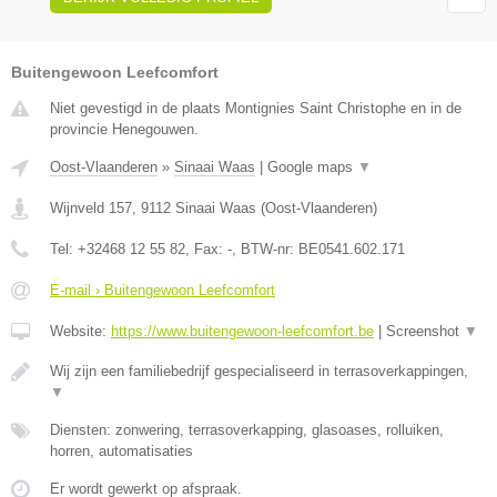
Buitengewoon Leefcomfort
Niet gevestigd in de plaats Montignies Saint Christophe en in de
provincie Henegouwen.
Oost-Vlaanderen
»
Sinaai Waas
|
Google maps
▼
Wijnveld 157
,
9112
Sinaai Waas
(
Oost-Vlaanderen
)
Tel:
+32468 12 55 82
, Fax:
-
, BTW-nr:
BE0541.602.171
E-mail › Buitengewoon Leefcomfort
Website:
https://www.buitengewoon-leefcomfort.be
|
Screenshot
▼
Wij zijn een familiebedrijf gespecialiseerd in terrasoverkappingen,
▼
Diensten: zonwering, terrasoverkapping, glasoases, rolluiken,
horren, automatisaties
Er wordt gewerkt op afspraak.