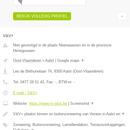
BEKIJK VOLLEDIG PROFIEL
V&V+
Niet gevestigd in de plaats Neerwaasten en in de provincie
Henegouwen.
Oost-Vlaanderen
»
Aalst
|
Google maps
▼
Leo de Béthunelaan 74
,
9300
Aalst
(
Oost-Vlaanderen
)
Tel:
0477 28 51 43
, Fax:
-
, BTW-nr:
-
E-mail › V&V+
Website:
https://www.vv-plus.be
|
Screenshot
▼
V&V+ plaatst binnen en buitenzonwering van Verano in Aalst en
▼
Zonwering, Buitenzonwering, Lamellendaken, Terrasoverkappingen,