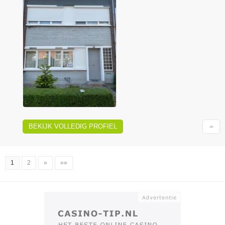
BEKIJK VOLLEDIG PROFIEL
1
2
»
»»