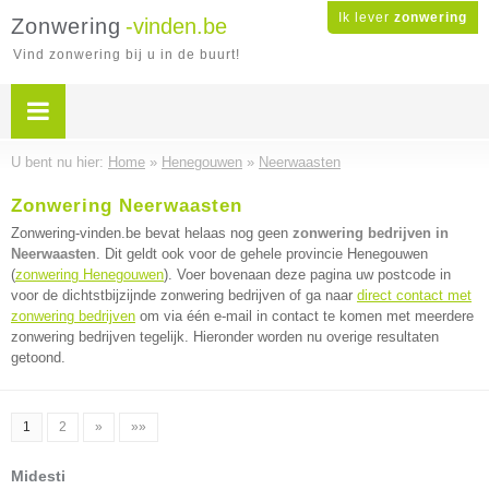
Ik lever
zonwering
Zonwering
-vinden.be
Vind zonwering bij u in de buurt!
U bent nu hier:
Home
»
Henegouwen
»
Neerwaasten
Zonwering Neerwaasten
Zonwering-vinden.be bevat helaas nog geen
zonwering bedrijven in
Neerwaasten
. Dit geldt ook voor de gehele provincie Henegouwen
(
zonwering Henegouwen
). Voer bovenaan deze pagina uw postcode in
voor de dichtstbijzijnde zonwering bedrijven of ga naar
direct contact met
zonwering bedrijven
om via één e-mail in contact te komen met meerdere
zonwering bedrijven tegelijk. Hieronder worden nu overige resultaten
getoond.
1
2
»
»»
Midesti