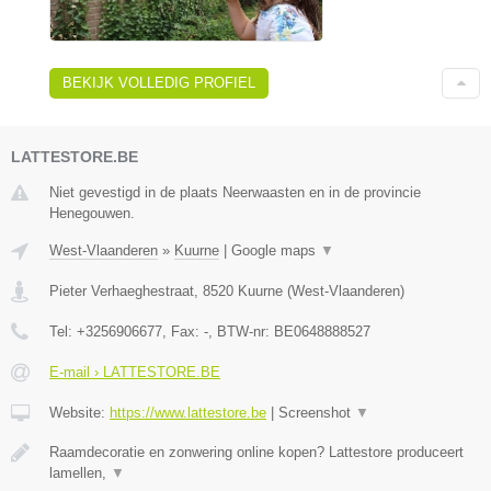
BEKIJK VOLLEDIG PROFIEL
LATTESTORE.BE
Niet gevestigd in de plaats Neerwaasten en in de provincie
Henegouwen.
West-Vlaanderen
»
Kuurne
|
Google maps
▼
Pieter Verhaeghestraat
,
8520
Kuurne
(
West-Vlaanderen
)
Tel:
+3256906677
, Fax:
-
, BTW-nr:
BE0648888527
E-mail › LATTESTORE.BE
Website:
https://www.lattestore.be
|
Screenshot
▼
Raamdecoratie en zonwering online kopen? Lattestore produceert
lamellen,
▼