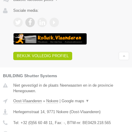
Sociale media:
BEKIJK VOLLEDIG PROFIEL
BUILDING Shutter Systems
Niet gevestigd in de plaats Neerwaasten en in de provincie
Henegouwen.
Oost-Vlaanderen
»
Nokere
|
Google maps
▼
Herlegemstraat 14
,
9771
Nokere
(
Oost-Vlaanderen
)
Tel:
+32 (0)56 60 48 11
, Fax:
-
, BTW-nr:
BE0429.218.565