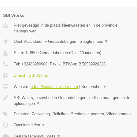
SBI Works
Niet gevestigd in de plaats Neerwaasten en in de provincie
Henegouwen.
Oost-Vlaanderen
»
Geraardsbergen
|
Google maps
▼
Stikte 1
,
9500
Geraardsbergen
(
Oost-Vlaanderen
)
Tel:
+32485980908
, Fax:
-
, BTW-nr:
BE0559920226
E-mail › SBI Works
Website:
https://www.sbi-works.com
|
Screenshot
▼
SBI Works, gevestigd in Geraardsbergen biedt op maat gemaakte
oplossingen
▼
Diensten: Zonwering, Rolluiken, Sectionale poorten, Vliegenramen
Openingstijden
▼
Laatste facebook posts
▼