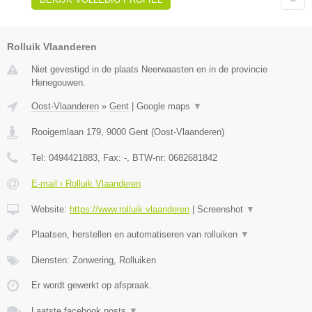
Rolluik Vlaanderen
Niet gevestigd in de plaats Neerwaasten en in de provincie
Henegouwen.
Oost-Vlaanderen
»
Gent
|
Google maps
▼
Rooigemlaan 179
,
9000
Gent
(
Oost-Vlaanderen
)
Tel:
0494421883
, Fax:
-
, BTW-nr:
0682681842
E-mail › Rolluik Vlaanderen
Website:
https://www.rolluik.vlaanderen
|
Screenshot
▼
Plaatsen, herstellen en automatiseren van rolluiken
▼
Diensten: Zonwering, Rolluiken
Er wordt gewerkt op afspraak.
Laatste facebook posts
▼