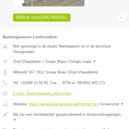
BEKIJK VOLLEDIG PROFIEL
Buitengewoon Leefcomfort
Niet gevestigd in de plaats Neerwaasten en in de provincie
Henegouwen.
Oost-Vlaanderen
»
Sinaai Waas
|
Google maps
▼
Wijnveld 157
,
9112
Sinaai Waas
(
Oost-Vlaanderen
)
Tel:
+32468 12 55 82
, Fax:
-
, BTW-nr:
BE0541.602.171
E-mail › Buitengewoon Leefcomfort
Website:
https://www.buitengewoon-leefcomfort.be
|
Screenshot
▼
Wij zijn een familiebedrijf gespecialiseerd in terrasoverkappingen,
▼