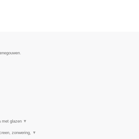
 Henegouwen.
a met glazen
▼
creen, zonwering,
▼