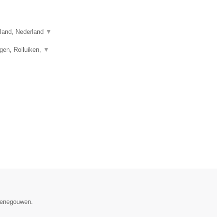
sland, Nederland
▼
gen, Rolluiken,
▼
 Henegouwen.