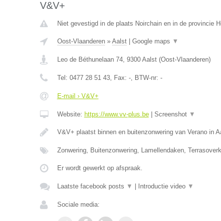
V&V+
Niet gevestigd in de plaats Noirchain en in de provincie
Oost-Vlaanderen
»
Aalst
|
Google maps
▼
Leo de Béthunelaan 74
,
9300
Aalst
(
Oost-Vlaanderen
)
Tel:
0477 28 51 43
, Fax:
-
, BTW-nr:
-
E-mail › V&V+
Website:
https://www.vv-plus.be
|
Screenshot
▼
V&V+ plaatst binnen en buitenzonwering van Verano in A
Zonwering, Buitenzonwering, Lamellendaken, Terrasoverk
Er wordt gewerkt op afspraak.
Laatste facebook posts
▼
|
Introductie video
▼
Sociale media: