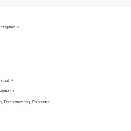
 Henegouwen.
nshot
▼
Shutter
▼
ng, Doekzonwering, Rolpoorten