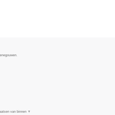
 Henegouwen.
plaatsen van binnen
▼