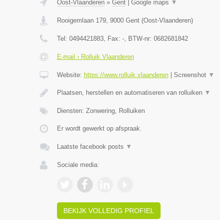
Oost-Vlaanderen
»
Gent
|
Google maps
▼
Rooigemlaan 179
,
9000
Gent
(
Oost-Vlaanderen
)
Tel:
0494421883
, Fax:
-
, BTW-nr:
0682681842
E-mail › Rolluik Vlaanderen
Website:
https://www.rolluik.vlaanderen
|
Screenshot
▼
Plaatsen, herstellen en automatiseren van rolluiken
▼
Diensten: Zonwering, Rolluiken
Er wordt gewerkt op afspraak.
Laatste facebook posts
▼
Sociale media:
BEKIJK VOLLEDIG PROFIEL