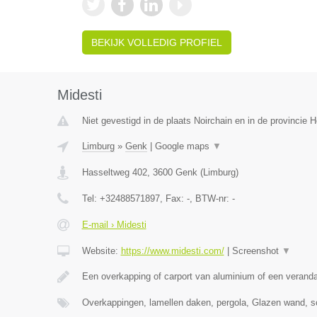
BEKIJK VOLLEDIG PROFIEL
Midesti
Niet gevestigd in de plaats Noirchain en in de provincie
Limburg
»
Genk
|
Google maps
▼
Hasseltweg 402
,
3600
Genk
(
Limburg
)
Tel:
+32488571897
, Fax:
-
, BTW-nr:
-
E-mail › Midesti
Website:
https://www.midesti.com/
|
Screenshot
▼
Een overkapping of carport van aluminium of een verand
Overkappingen, lamellen daken, pergola, Glazen wand, s