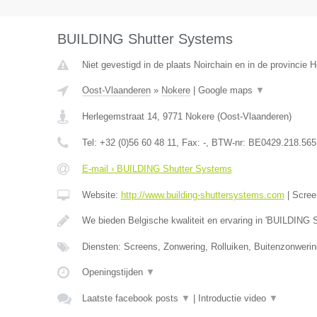
BUILDING Shutter Systems
Niet gevestigd in de plaats Noirchain en in de provincie
Oost-Vlaanderen
»
Nokere
|
Google maps
▼
Herlegemstraat 14
,
9771
Nokere
(
Oost-Vlaanderen
)
Tel:
+32 (0)56 60 48 11
, Fax:
-
, BTW-nr:
BE0429.218.565
E-mail › BUILDING Shutter Systems
Website:
http://www.building-shuttersystems.com
|
Scree
We bieden Belgische kwaliteit en ervaring in 'BUILDING 
Diensten: Screens, Zonwering, Rolluiken, Buitenzonweri
Openingstijden
▼
Laatste facebook posts
▼
|
Introductie video
▼