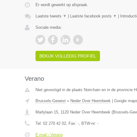
Er wordt gewerkt op afspraak.
Laatste tweets
▼
|
Laatste facebook posts
▼
|
Introduct
Sociale media:
BEKIJK VOLLEDIG PROFIEL
Verano
Niet gevestigd in de plaats Noirchain en in de provincie
Brussels-Gewest
»
Neder Over Heembeek
|
Google map
Marlylaan 15
,
1120
Neder Over Heembeek
(
Brussels-Gew
Tel:
02 270 42 02
, Fax:
-
, BTW-nr:
-
E-mail › Verano