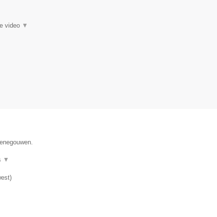
ie video
▼
 Henegouwen.
s
▼
est
)