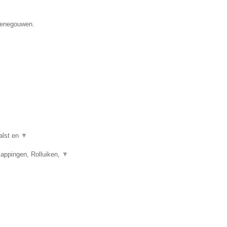
 Henegouwen.
alst en
▼
appingen, Rolluiken,
▼