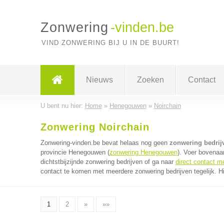
Zonwering
-vinden.be
VIND ZONWERING BIJ U IN DE BUURT!
Nieuws
Zoeken
Contact
U bent nu hier:
Home
»
Henegouwen
»
Noirchain
Zonwering Noirchain
Zonwering-vinden.be bevat helaas nog geen
zonwering bedrij
provincie Henegouwen (
zonwering Henegouwen
). Voer bovenaa
dichtstbijzijnde zonwering bedrijven of ga naar
direct contact m
contact te komen met meerdere zonwering bedrijven tegelijk. H
1
2
»
»»