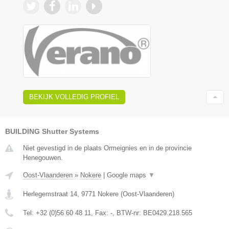
BEKIJK VOLLEDIG PROFIEL
BUILDING Shutter Systems
Niet gevestigd in de plaats Ormeignies en in de provincie
Henegouwen.
Oost-Vlaanderen
»
Nokere
|
Google maps
▼
Herlegemstraat 14
,
9771
Nokere
(
Oost-Vlaanderen
)
Tel:
+32 (0)56 60 48 11
, Fax:
-
, BTW-nr:
BE0429.218.565