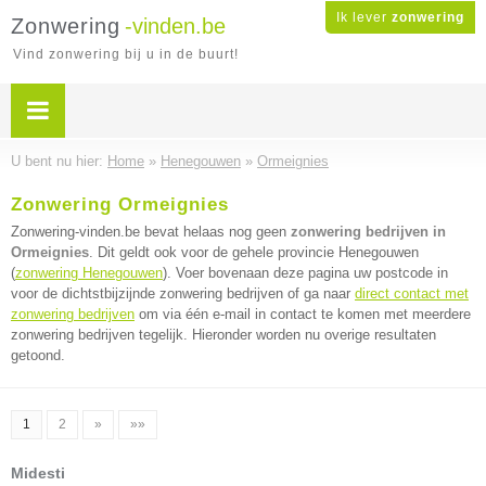
Ik lever
zonwering
Zonwering
-vinden.be
Vind zonwering bij u in de buurt!
U bent nu hier:
Home
»
Henegouwen
»
Ormeignies
Zonwering Ormeignies
Zonwering-vinden.be bevat helaas nog geen
zonwering bedrijven in
Ormeignies
. Dit geldt ook voor de gehele provincie Henegouwen
(
zonwering Henegouwen
). Voer bovenaan deze pagina uw postcode in
voor de dichtstbijzijnde zonwering bedrijven of ga naar
direct contact met
zonwering bedrijven
om via één e-mail in contact te komen met meerdere
zonwering bedrijven tegelijk. Hieronder worden nu overige resultaten
getoond.
1
2
»
»»
Midesti