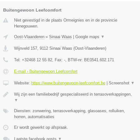
Buitengewoon Leefcomfort
Niet gevestigd in de plaats Ormeignies en in de provincie
Henegouwen.
Oost-Vlaanderen
»
Sinaai Waas
|
Google maps
▼
Wijnveld 157
,
9112
Sinaai Waas
(
Oost-Vlaanderen
)
Tel:
+32468 12 55 82
, Fax:
-
, BTW-nr:
BE0541.602.171
E-mail › Buitengewoon Leefcomfort
Website:
https://www.buitengewoon-leefcomfort.be
|
Screenshot
▼
Wij zijn een familiebedrijf gespecialiseerd in terrasoverkappingen,
▼
Diensten: zonwering, terrasoverkapping, glasoases, rolluiken,
horren, automatisaties
Er wordt gewerkt op afspraak.
Laatste facebook posts
▼