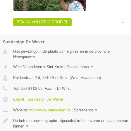
BEKIJK VOLLEDIG PROFIEL
Sundesign De Wever
Niet gevestigd in de plaats Ormeignies en in de provincie
Henegouwen.
West-Vlaanderen
»
Sint Kruis
|
Google maps
▼
Polderstraat 2 d
,
8310
Sint Kruis
(
West-Vlaanderen
)
Tel:
050 84 02 09
, Fax:
-
, BTW-nr:
-
E-mail › Sundesign De Wever
Website:
http://www.sundesign.be
|
Screenshot
▼
De betere zonwering optie: Specialist in het leveren en plaatsen van
binnen
▼