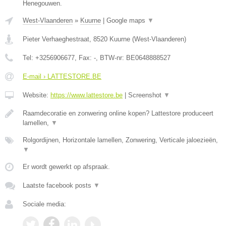
Henegouwen.
West-Vlaanderen
»
Kuurne
|
Google maps
▼
Pieter Verhaeghestraat
,
8520
Kuurne
(
West-Vlaanderen
)
Tel:
+3256906677
, Fax:
-
, BTW-nr:
BE0648888527
E-mail › LATTESTORE.BE
Website:
https://www.lattestore.be
|
Screenshot
▼
Raamdecoratie en zonwering online kopen? Lattestore produceert
lamellen,
▼
Rolgordijnen, Horizontale lamellen, Zonwering, Verticale jaloezieën,
▼
Er wordt gewerkt op afspraak.
Laatste facebook posts
▼
Sociale media: