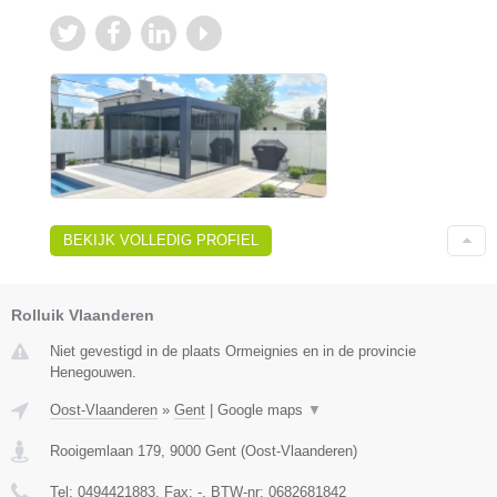
BEKIJK VOLLEDIG PROFIEL
Rolluik Vlaanderen
Niet gevestigd in de plaats Ormeignies en in de provincie
Henegouwen.
Oost-Vlaanderen
»
Gent
|
Google maps
▼
Rooigemlaan 179
,
9000
Gent
(
Oost-Vlaanderen
)
Tel:
0494421883
, Fax:
-
, BTW-nr:
0682681842