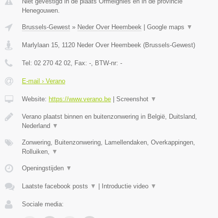
Niet gevestigd in de plaats Ormeignies en in de provincie
Henegouwen.
Brussels-Gewest
»
Neder Over Heembeek
|
Google maps
▼
Marlylaan 15
,
1120
Neder Over Heembeek
(
Brussels-Gewest
)
Tel:
02 270 42 02
, Fax:
-
, BTW-nr:
-
E-mail › Verano
Website:
https://www.verano.be
|
Screenshot
▼
Verano plaatst binnen en buitenzonwering in België, Duitsland,
Nederland
▼
Zonwering, Buitenzonwering, Lamellendaken, Overkappingen,
Rolluiken,
▼
Openingstijden
▼
Laatste facebook posts
▼
|
Introductie video
▼
Sociale media: