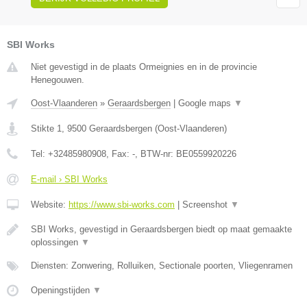
SBI Works
Niet gevestigd in de plaats Ormeignies en in de provincie
Henegouwen.
Oost-Vlaanderen
»
Geraardsbergen
|
Google maps
▼
Stikte 1
,
9500
Geraardsbergen
(
Oost-Vlaanderen
)
Tel:
+32485980908
, Fax:
-
, BTW-nr:
BE0559920226
E-mail › SBI Works
Website:
https://www.sbi-works.com
|
Screenshot
▼
SBI Works, gevestigd in Geraardsbergen biedt op maat gemaakte
oplossingen
▼
Diensten: Zonwering, Rolluiken, Sectionale poorten, Vliegenramen
Openingstijden
▼