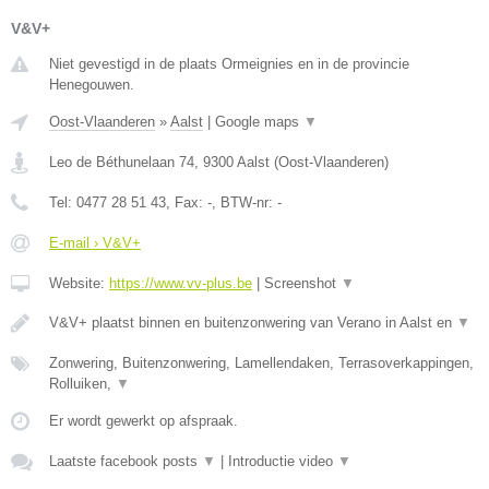
V&V+
Niet gevestigd in de plaats Ormeignies en in de provincie
Henegouwen.
Oost-Vlaanderen
»
Aalst
|
Google maps
▼
Leo de Béthunelaan 74
,
9300
Aalst
(
Oost-Vlaanderen
)
Tel:
0477 28 51 43
, Fax:
-
, BTW-nr:
-
E-mail › V&V+
Website:
https://www.vv-plus.be
|
Screenshot
▼
V&V+ plaatst binnen en buitenzonwering van Verano in Aalst en
▼
Zonwering, Buitenzonwering, Lamellendaken, Terrasoverkappingen,
Rolluiken,
▼
Er wordt gewerkt op afspraak.
Laatste facebook posts
▼
|
Introductie video
▼