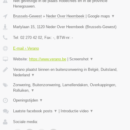
Niet gevestigd in de plaats Robechies en in de provincie
Henegouwen.
Brussels-Gewest
»
Neder Over Heembeek
|
Google maps
▼
Marlylaan 15
,
1120
Neder Over Heembeek
(
Brussels-Gewest
)
Tel:
02 270 42 02
, Fax:
-
, BTW-nr:
-
E-mail › Verano
Website:
https://www.verano.be
|
Screenshot
▼
Verano plaatst binnen en buitenzonwering in België, Duitsland,
Nederland
▼
Zonwering, Buitenzonwering, Lamellendaken, Overkappingen,
Rolluiken,
▼
Openingstijden
▼
Laatste facebook posts
▼
|
Introductie video
▼
Sociale media: