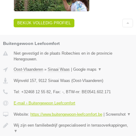
BEKIJK VOLLEDIG PROFIEL
Buitengewoon Leefcomfort
Niet gevestigd in de plaats Robechies en in de provincie
Henegouwen.
Oost-Vlaanderen
»
Sinaai Waas
|
Google maps
▼
Wijnveld 157
,
9112
Sinaai Waas
(
Oost-Vlaanderen
)
Tel:
+32468 12 55 82
, Fax:
-
, BTW-nr:
BE0541.602.171
E-mail › Buitengewoon Leefcomfort
Website:
https://www.buitengewoon-leefcomfort.be
|
Screenshot
▼
Wij zijn een familiebedrijf gespecialiseerd in terrasoverkappingen,
▼