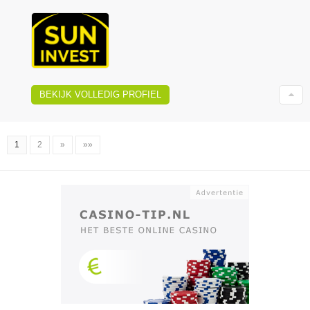
BEKIJK VOLLEDIG PROFIEL
1
2
»
»»