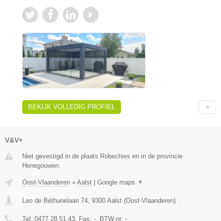
BEKIJK VOLLEDIG PROFIEL
V&V+
Niet gevestigd in de plaats Robechies en in de provincie
Henegouwen.
Oost-Vlaanderen
»
Aalst
|
Google maps
▼
Leo de Béthunelaan 74
,
9300
Aalst
(
Oost-Vlaanderen
)
Tel:
0477 28 51 43
, Fax:
-
, BTW-nr:
-