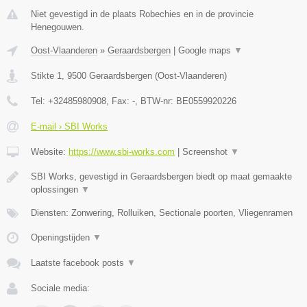
Niet gevestigd in de plaats Robechies en in de provincie
Henegouwen.
Oost-Vlaanderen
»
Geraardsbergen
|
Google maps
▼
Stikte 1
,
9500
Geraardsbergen
(
Oost-Vlaanderen
)
Tel:
+32485980908
, Fax:
-
, BTW-nr:
BE0559920226
E-mail › SBI Works
Website:
https://www.sbi-works.com
|
Screenshot
▼
SBI Works, gevestigd in Geraardsbergen biedt op maat gemaakte
oplossingen
▼
Diensten: Zonwering, Rolluiken, Sectionale poorten, Vliegenramen
Openingstijden
▼
Laatste facebook posts
▼
Sociale media: