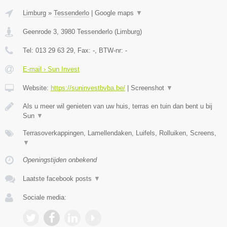
Limburg
»
Tessenderlo
|
Google maps
▼
Geenrode 3
,
3980
Tessenderlo
(
Limburg
)
Tel:
013 29 63 29
, Fax:
-
, BTW-nr:
-
E-mail › Sun Invest
Website:
https://suninvestbvba.be/
|
Screenshot
▼
Als u meer wil genieten van uw huis, terras en tuin dan bent u bij
Sun
▼
Terrasoverkappingen, Lamellendaken, Luifels, Rolluiken, Screens,
▼
Openingstijden onbekend
Laatste facebook posts
▼
Sociale media: