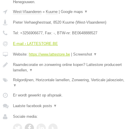
Henegouwen.
West-Vlaanderen
»
Kuurne
|
Google maps
▼
Pieter Verhaeghestraat
,
8520
Kuurne
(
West-Vlaanderen
)
Tel:
+3256906677
, Fax:
-
, BTW-nr:
BE0648888527
E-mail › LATTESTORE.BE
Website:
https://www.lattestore.be
|
Screenshot
▼
Raamdecoratie en zonwering online kopen? Lattestore produceert
lamellen,
▼
Rolgordijnen, Horizontale lamellen, Zonwering, Verticale jaloezieën,
▼
Er wordt gewerkt op afspraak.
Laatste facebook posts
▼
Sociale media: