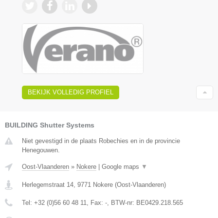
BEKIJK VOLLEDIG PROFIEL
BUILDING Shutter Systems
Niet gevestigd in de plaats Robechies en in de provincie
Henegouwen.
Oost-Vlaanderen
»
Nokere
|
Google maps
▼
Herlegemstraat 14
,
9771
Nokere
(
Oost-Vlaanderen
)
Tel:
+32 (0)56 60 48 11
, Fax:
-
, BTW-nr:
BE0429.218.565