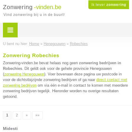
Ik lever
zonwering
Zonwering
-vinden.be
Vind zonwering bij u in de buurt!
U bent nu hier:
Home
»
Henegouwen
»
Robechies
Zonwering Robechies
Zonwering-vinden.be bevat helaas nog geen
zonwering bedrijven in
Robechies
. Dit geldt ook voor de gehele provincie Henegouwen
(
zonwering Henegouwen
). Voer bovenaan deze pagina uw postcode in
voor de dichtstbijzijnde zonwering bedrijven of ga naar
direct contact met
zonwering bedrijven
om via één e-mail in contact te komen met meerdere
zonwering bedrijven tegelijk. Hieronder worden nu overige resultaten
getoond.
1
2
»
»»
Midesti