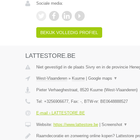
Sociale media:
BEKIJK VOLLEDIG PROFIEL
LATTESTORE.BE
Niet gevestigd in de plaats Sivry en in de provincie Hen
West-Vlaanderen
»
Kuurne
|
Google maps
▼
Pieter Verhaeghestraat
,
8520
Kuurne
(
West-Vlaanderen
)
Tel:
+3256906677
, Fax:
-
, BTW-nr:
BE0648888527
E-mail › LATTESTORE.BE
Website:
https://www.lattestore.be
|
Screenshot
▼
Raamdecoratie en zonwering online kopen? Lattestore pr