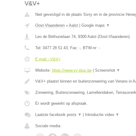
V&V+
Niet gevestigd in de plaats Sivry en in de provincie Hen
Oost-Vlaanderen
»
Aalst
|
Google maps
▼
Leo de Béthunelaan 74
,
9300
Aalst
(
Oost-Vlaanderen
)
Tel:
0477 28 51 43
, Fax:
-
, BTW-nr:
-
E-mail › V&V+
Website:
https://www.vv-plus.be
|
Screenshot
▼
V&V+ plaatst binnen en buitenzonwering van Verano in A
Zonwering, Buitenzonwering, Lamellendaken, Terrasoverk
Er wordt gewerkt op afspraak.
Laatste facebook posts
▼
|
Introductie video
▼
Sociale media: