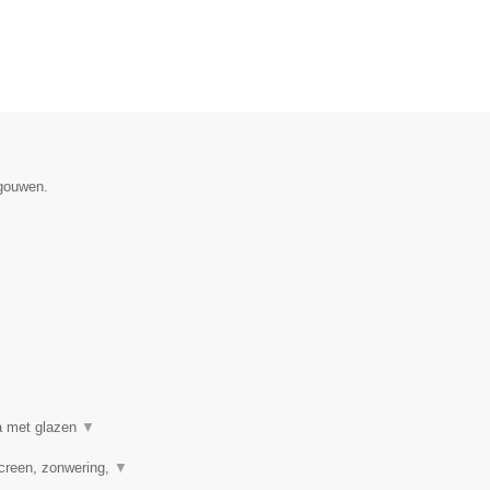
egouwen.
a met glazen
▼
creen, zonwering,
▼