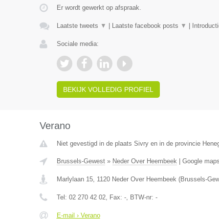
Er wordt gewerkt op afspraak.
Laatste tweets
▼
|
Laatste facebook posts
▼
|
Introduct
Sociale media:
BEKIJK VOLLEDIG PROFIEL
Verano
Niet gevestigd in de plaats Sivry en in de provincie Hen
Brussels-Gewest
»
Neder Over Heembeek
|
Google map
Marlylaan 15
,
1120
Neder Over Heembeek
(
Brussels-Gew
Tel:
02 270 42 02
, Fax:
-
, BTW-nr:
-
E-mail › Verano