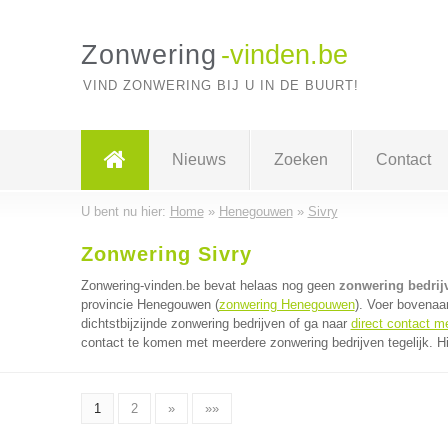
Zonwering
-vinden.be
VIND ZONWERING BIJ U IN DE BUURT!
Nieuws
Zoeken
Contact
U bent nu hier:
Home
»
Henegouwen
»
Sivry
Zonwering Sivry
Zonwering-vinden.be bevat helaas nog geen
zonwering bedrijv
provincie Henegouwen (
zonwering Henegouwen
). Voer bovenaa
dichtstbijzijnde zonwering bedrijven of ga naar
direct contact m
contact te komen met meerdere zonwering bedrijven tegelijk. H
1
2
»
»»