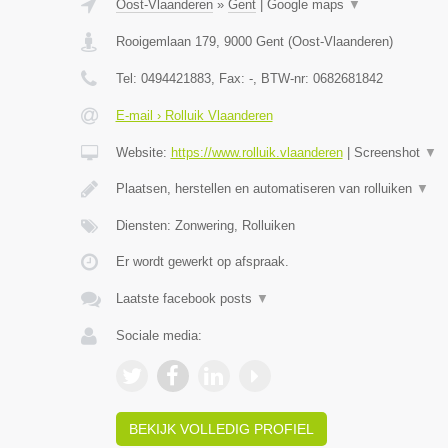
Oost-Vlaanderen
»
Gent
|
Google maps
▼
Rooigemlaan 179
,
9000
Gent
(
Oost-Vlaanderen
)
Tel:
0494421883
, Fax:
-
, BTW-nr:
0682681842
E-mail › Rolluik Vlaanderen
Website:
https://www.rolluik.vlaanderen
|
Screenshot
▼
Plaatsen, herstellen en automatiseren van rolluiken
▼
Diensten: Zonwering, Rolluiken
Er wordt gewerkt op afspraak.
Laatste facebook posts
▼
Sociale media:
BEKIJK VOLLEDIG PROFIEL