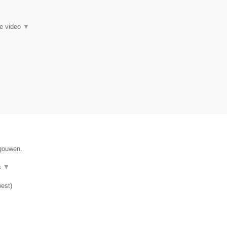
ie video
▼
egouwen.
s
▼
est
)