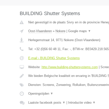
BUILDING Shutter Systems
Niet gevestigd in de plaats Sivry en in de provincie Hen
Oost-Vlaanderen
»
Nokere
|
Google maps
▼
Herlegemstraat 14
,
9771
Nokere
(
Oost-Vlaanderen
)
Tel:
+32 (0)56 60 48 11
, Fax:
-
, BTW-nr:
BE0429.218.565
E-mail › BUILDING Shutter Systems
Website:
http://www.building-shuttersystems.com
|
Scree
We bieden Belgische kwaliteit en ervaring in 'BUILDING 
Diensten: Screens, Zonwering, Rolluiken, Buitenzonweri
Openingstijden
▼
Laatste facebook posts
▼
|
Introductie video
▼