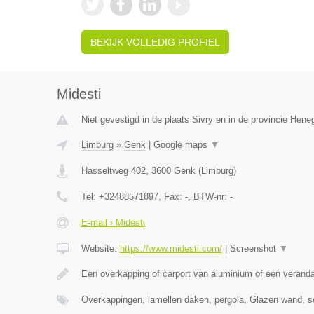
BEKIJK VOLLEDIG PROFIEL
Midesti
Niet gevestigd in de plaats Sivry en in de provincie Hen
Limburg
»
Genk
|
Google maps
▼
Hasseltweg 402
,
3600
Genk
(
Limburg
)
Tel:
+32488571897
, Fax:
-
, BTW-nr:
-
E-mail › Midesti
Website:
https://www.midesti.com/
|
Screenshot
▼
Een overkapping of carport van aluminium of een verand
Overkappingen, lamellen daken, pergola, Glazen wand, s