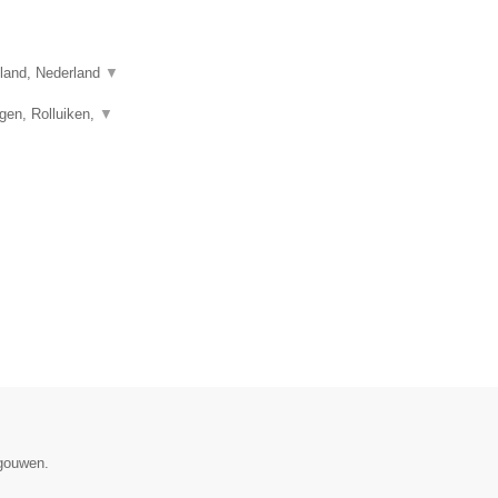
sland, Nederland
▼
gen, Rolluiken,
▼
egouwen.