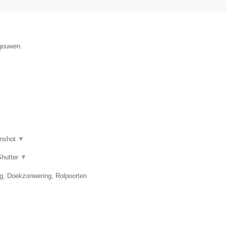
egouwen.
nshot
▼
Shutter
▼
ng, Doekzonwering, Rolpoorten