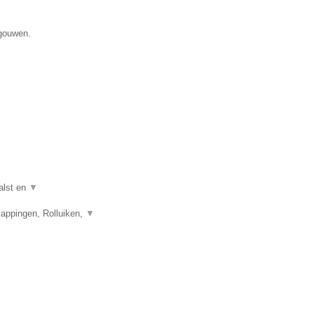
egouwen.
alst en
▼
appingen, Rolluiken,
▼