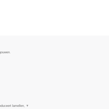
egouwen.
oduceert lamellen,
▼