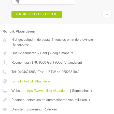
BEKIJK VOLLEDIG PROFIEL
Rolluik Vlaanderen
Niet gevestigd in de plaats Thieusies en in de provincie
Henegouwen.
Oost-Vlaanderen
»
Gent
|
Google maps
▼
Rooigemlaan 179
,
9000
Gent
(
Oost-Vlaanderen
)
Tel:
0494421883
, Fax:
-
, BTW-nr:
0682681842
E-mail › Rolluik Vlaanderen
Website:
https://www.rolluik.vlaanderen
|
Screenshot
▼
Plaatsen, herstellen en automatiseren van rolluiken
▼
Diensten: Zonwering, Rolluiken