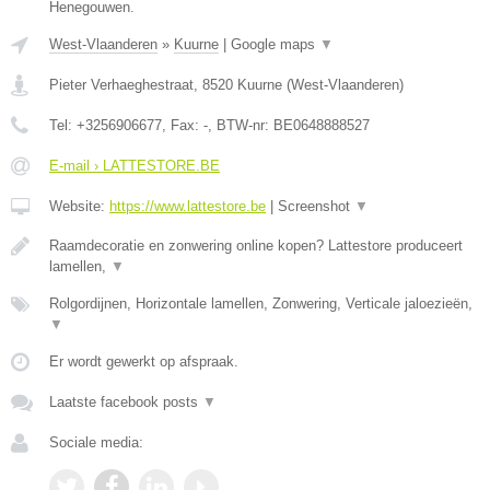
Henegouwen.
West-Vlaanderen
»
Kuurne
|
Google maps
▼
Pieter Verhaeghestraat
,
8520
Kuurne
(
West-Vlaanderen
)
Tel:
+3256906677
, Fax:
-
, BTW-nr:
BE0648888527
E-mail › LATTESTORE.BE
Website:
https://www.lattestore.be
|
Screenshot
▼
Raamdecoratie en zonwering online kopen? Lattestore produceert
lamellen,
▼
Rolgordijnen, Horizontale lamellen, Zonwering, Verticale jaloezieën,
▼
Er wordt gewerkt op afspraak.
Laatste facebook posts
▼
Sociale media: