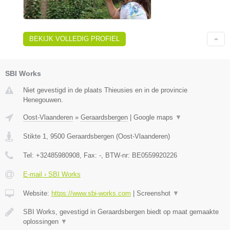
BEKIJK VOLLEDIG PROFIEL
SBI Works
Niet gevestigd in de plaats Thieusies en in de provincie
Henegouwen.
Oost-Vlaanderen
»
Geraardsbergen
|
Google maps
▼
Stikte 1
,
9500
Geraardsbergen
(
Oost-Vlaanderen
)
Tel:
+32485980908
, Fax:
-
, BTW-nr:
BE0559920226
E-mail › SBI Works
Website:
https://www.sbi-works.com
|
Screenshot
▼
SBI Works, gevestigd in Geraardsbergen biedt op maat gemaakte
oplossingen
▼