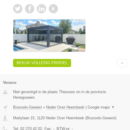
BEKIJK VOLLEDIG PROFIEL
Verano
Niet gevestigd in de plaats Thieusies en in de provincie
Henegouwen.
Brussels-Gewest
»
Neder Over Heembeek
|
Google maps
▼
Marlylaan 15
,
1120
Neder Over Heembeek
(
Brussels-Gewest
)
Tel:
02 270 42 02
, Fax:
-
, BTW-nr:
-