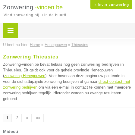
Ik lever
zonwering
Zonwering
-vinden.be
Vind zonwering bij u in de buurt!
U bent nu hier:
Home
»
Henegouwen
»
Thieusies
Zonwering Thieusies
Zonwering-vinden.be bevat helaas nog geen
zonwering bedrijven in
Thieusies
. Dit geldt ook voor de gehele provincie Henegouwen
(
zonwering Henegouwen
). Voer bovenaan deze pagina uw postcode in
voor de dichtstbijzijnde zonwering bedrijven of ga naar
direct contact met
zonwering bedrijven
om via één e-mail in contact te komen met meerdere
zonwering bedrijven tegelijk. Hieronder worden nu overige resultaten
getoond.
1
2
»
»»
Midesti