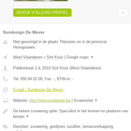
BEKIJK VOLLEDIG PROFIEL
Sundesign De Wever
Niet gevestigd in de plaats Thieusies en in de provincie
Henegouwen.
West-Vlaanderen
»
Sint Kruis
|
Google maps
▼
Polderstraat 2 d
,
8310
Sint Kruis
(
West-Vlaanderen
)
Tel:
050 84 02 09
, Fax:
-
, BTW-nr:
-
E-mail › Sundesign De Wever
Website:
http://www.sundesign.be
|
Screenshot
▼
De betere zonwering optie: Specialist in het leveren en plaatsen van
binnen
▼
Diensten: zonwering, gordijnen, luxaflex, terrasoverkapping,