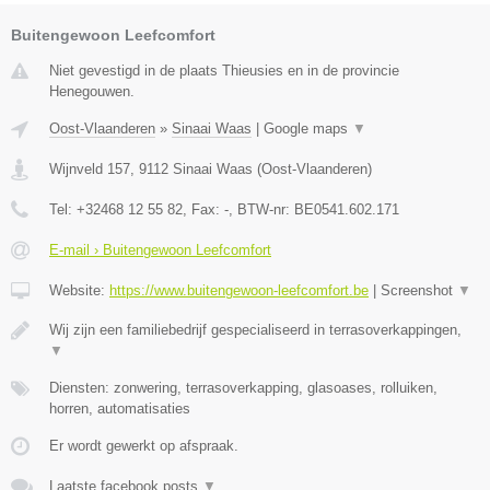
Buitengewoon Leefcomfort
Niet gevestigd in de plaats Thieusies en in de provincie
Henegouwen.
Oost-Vlaanderen
»
Sinaai Waas
|
Google maps
▼
Wijnveld 157
,
9112
Sinaai Waas
(
Oost-Vlaanderen
)
Tel:
+32468 12 55 82
, Fax:
-
, BTW-nr:
BE0541.602.171
E-mail › Buitengewoon Leefcomfort
Website:
https://www.buitengewoon-leefcomfort.be
|
Screenshot
▼
Wij zijn een familiebedrijf gespecialiseerd in terrasoverkappingen,
▼
Diensten: zonwering, terrasoverkapping, glasoases, rolluiken,
horren, automatisaties
Er wordt gewerkt op afspraak.
Laatste facebook posts
▼