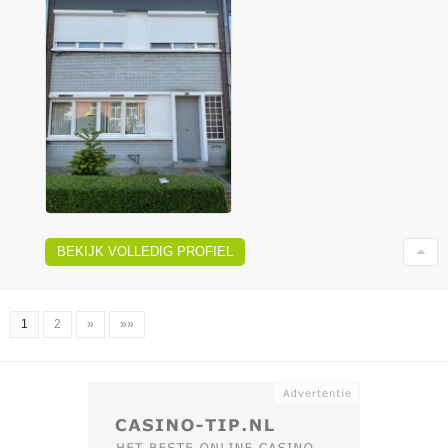
BEKIJK VOLLEDIG PROFIEL
1
2
»
»»