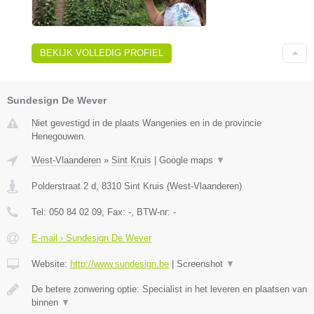
BEKIJK VOLLEDIG PROFIEL
Sundesign De Wever
Niet gevestigd in de plaats Wangenies en in de provincie
Henegouwen.
West-Vlaanderen
»
Sint Kruis
|
Google maps
▼
Polderstraat 2 d
,
8310
Sint Kruis
(
West-Vlaanderen
)
Tel:
050 84 02 09
, Fax:
-
, BTW-nr:
-
E-mail › Sundesign De Wever
Website:
http://www.sundesign.be
|
Screenshot
▼
De betere zonwering optie: Specialist in het leveren en plaatsen van
binnen
▼