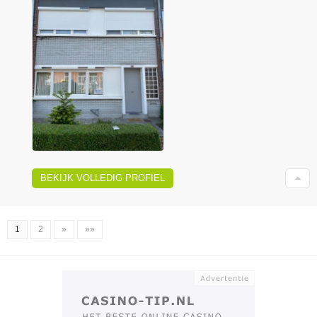
BEKIJK VOLLEDIG PROFIEL
1
2
»
»»