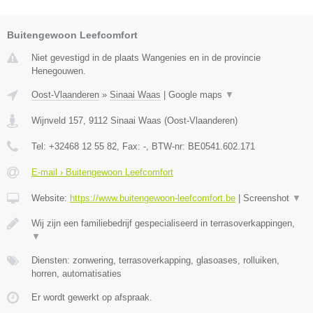
Buitengewoon Leefcomfort
Niet gevestigd in de plaats Wangenies en in de provincie
Henegouwen.
Oost-Vlaanderen
»
Sinaai Waas
|
Google maps
▼
Wijnveld 157
,
9112
Sinaai Waas
(
Oost-Vlaanderen
)
Tel:
+32468 12 55 82
, Fax:
-
, BTW-nr:
BE0541.602.171
E-mail › Buitengewoon Leefcomfort
Website:
https://www.buitengewoon-leefcomfort.be
|
Screenshot
▼
Wij zijn een familiebedrijf gespecialiseerd in terrasoverkappingen,
▼
Diensten: zonwering, terrasoverkapping, glasoases, rolluiken,
horren, automatisaties
Er wordt gewerkt op afspraak.