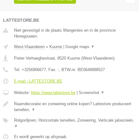
LATTESTORE.BE
Niet gevestigd in de plaats Wangenies en in de provincie
Henegouwen.
West-Vlaanderen
»
Kuurne
|
Google maps
▼
Pieter Verhaeghestraat
,
8520
Kuurne
(
West-Vlaanderen
)
Tel:
+3256906677
, Fax:
-
, BTW-nr:
BE0648888527
E-mail › LATTESTORE.BE
Website:
https://www.lattestore.be
|
Screenshot
▼
Raamdecoratie en zonwering online kopen? Lattestore produceert
lamellen,
▼
Rolgordijnen, Horizontale lamellen, Zonwering, Verticale jaloezieën,
▼
Er wordt gewerkt op afspraak.