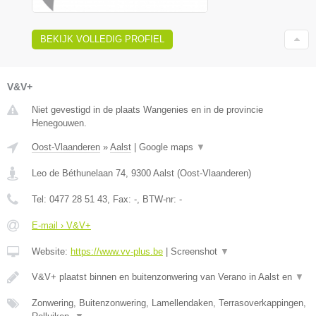
BEKIJK VOLLEDIG PROFIEL
V&V+
Niet gevestigd in de plaats Wangenies en in de provincie
Henegouwen.
Oost-Vlaanderen
»
Aalst
|
Google maps
▼
Leo de Béthunelaan 74
,
9300
Aalst
(
Oost-Vlaanderen
)
Tel:
0477 28 51 43
, Fax:
-
, BTW-nr:
-
E-mail › V&V+
Website:
https://www.vv-plus.be
|
Screenshot
▼
V&V+ plaatst binnen en buitenzonwering van Verano in Aalst en
▼
Zonwering, Buitenzonwering, Lamellendaken, Terrasoverkappingen,