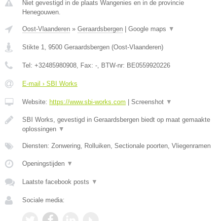
Niet gevestigd in de plaats Wangenies en in de provincie
Henegouwen.
Oost-Vlaanderen
»
Geraardsbergen
|
Google maps
▼
Stikte 1
,
9500
Geraardsbergen
(
Oost-Vlaanderen
)
Tel:
+32485980908
, Fax:
-
, BTW-nr:
BE0559920226
E-mail › SBI Works
Website:
https://www.sbi-works.com
|
Screenshot
▼
SBI Works, gevestigd in Geraardsbergen biedt op maat gemaakte
oplossingen
▼
Diensten: Zonwering, Rolluiken, Sectionale poorten, Vliegenramen
Openingstijden
▼
Laatste facebook posts
▼
Sociale media: