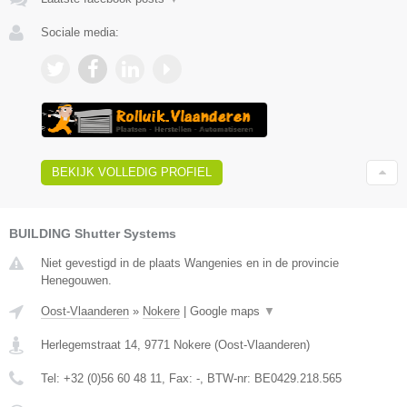
Sociale media:
BEKIJK VOLLEDIG PROFIEL
BUILDING Shutter Systems
Niet gevestigd in de plaats Wangenies en in de provincie
Henegouwen.
Oost-Vlaanderen
»
Nokere
|
Google maps
▼
Herlegemstraat 14
,
9771
Nokere
(
Oost-Vlaanderen
)
Tel:
+32 (0)56 60 48 11
, Fax:
-
, BTW-nr:
BE0429.218.565