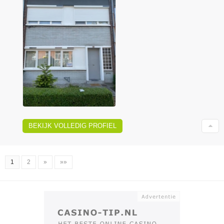
BEKIJK VOLLEDIG PROFIEL
1
2
»
»»