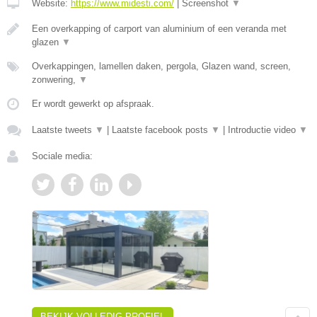
Website:
https://www.midesti.com/
|
Screenshot
▼
Een overkapping of carport van aluminium of een veranda met
glazen
▼
Overkappingen, lamellen daken, pergola, Glazen wand, screen,
zonwering,
▼
Er wordt gewerkt op afspraak.
Laatste tweets
▼
|
Laatste facebook posts
▼
|
Introductie video
▼
Sociale media:
BEKIJK VOLLEDIG PROFIEL