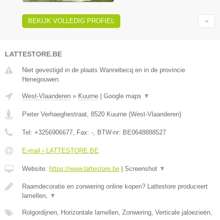
BEKIJK VOLLEDIG PROFIEL
LATTESTORE.BE
Niet gevestigd in de plaats Wannebecq en in de provincie
Henegouwen.
West-Vlaanderen
»
Kuurne
|
Google maps
▼
Pieter Verhaeghestraat
,
8520
Kuurne
(
West-Vlaanderen
)
Tel:
+3256906677
, Fax:
-
, BTW-nr:
BE0648888527
E-mail › LATTESTORE.BE
Website:
https://www.lattestore.be
|
Screenshot
▼
Raamdecoratie en zonwering online kopen? Lattestore produceert
lamellen,
▼
Rolgordijnen, Horizontale lamellen, Zonwering, Verticale jaloezieën,