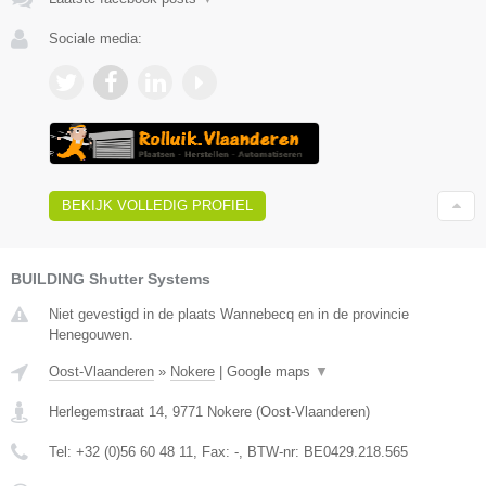
Sociale media:
BEKIJK VOLLEDIG PROFIEL
BUILDING Shutter Systems
Niet gevestigd in de plaats Wannebecq en in de provincie
Henegouwen.
Oost-Vlaanderen
»
Nokere
|
Google maps
▼
Herlegemstraat 14
,
9771
Nokere
(
Oost-Vlaanderen
)
Tel:
+32 (0)56 60 48 11
, Fax:
-
, BTW-nr:
BE0429.218.565