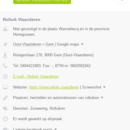
Rolluik Vlaanderen
Niet gevestigd in de plaats Wannebecq en in de provincie
Henegouwen.
Oost-Vlaanderen
»
Gent
|
Google maps
▼
Rooigemlaan 179
,
9000
Gent
(
Oost-Vlaanderen
)
Tel:
0494421883
, Fax:
-
, BTW-nr:
0682681842
E-mail › Rolluik Vlaanderen
Website:
https://www.rolluik.vlaanderen
|
Screenshot
▼
Plaatsen, herstellen en automatiseren van rolluiken
▼
Diensten: Zonwering, Rolluiken
Er wordt gewerkt op afspraak.
Laatste facebook posts
▼