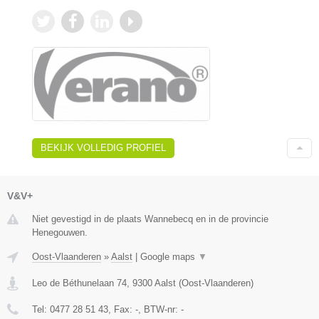
BEKIJK VOLLEDIG PROFIEL
V&V+
Niet gevestigd in de plaats Wannebecq en in de provincie
Henegouwen.
Oost-Vlaanderen
»
Aalst
|
Google maps
▼
Leo de Béthunelaan 74
,
9300
Aalst
(
Oost-Vlaanderen
)
Tel:
0477 28 51 43
, Fax:
-
, BTW-nr:
-