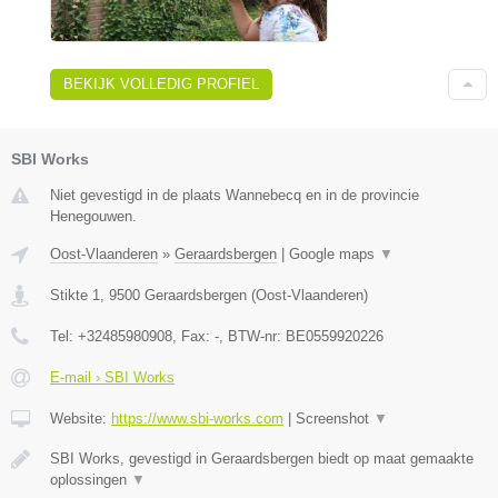
BEKIJK VOLLEDIG PROFIEL
SBI Works
Niet gevestigd in de plaats Wannebecq en in de provincie
Henegouwen.
Oost-Vlaanderen
»
Geraardsbergen
|
Google maps
▼
Stikte 1
,
9500
Geraardsbergen
(
Oost-Vlaanderen
)
Tel:
+32485980908
, Fax:
-
, BTW-nr:
BE0559920226
E-mail › SBI Works
Website:
https://www.sbi-works.com
|
Screenshot
▼
SBI Works, gevestigd in Geraardsbergen biedt op maat gemaakte
oplossingen
▼