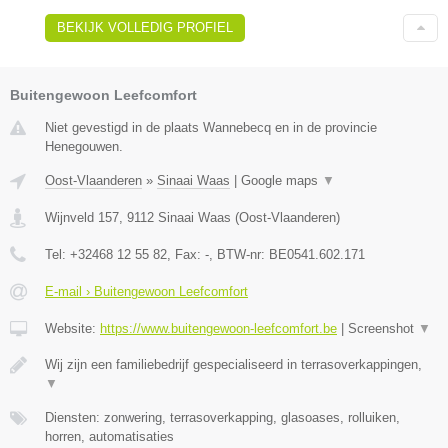
BEKIJK VOLLEDIG PROFIEL
Buitengewoon Leefcomfort
Niet gevestigd in de plaats Wannebecq en in de provincie
Henegouwen.
Oost-Vlaanderen
»
Sinaai Waas
|
Google maps
▼
Wijnveld 157
,
9112
Sinaai Waas
(
Oost-Vlaanderen
)
Tel:
+32468 12 55 82
, Fax:
-
, BTW-nr:
BE0541.602.171
E-mail › Buitengewoon Leefcomfort
Website:
https://www.buitengewoon-leefcomfort.be
|
Screenshot
▼
Wij zijn een familiebedrijf gespecialiseerd in terrasoverkappingen,
▼
Diensten: zonwering, terrasoverkapping, glasoases, rolluiken,
horren, automatisaties