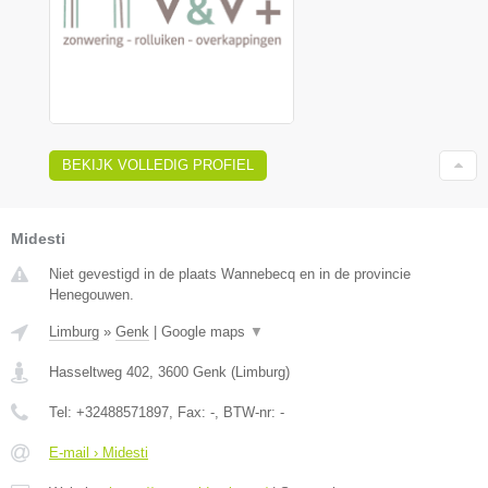
BEKIJK VOLLEDIG PROFIEL
Midesti
Niet gevestigd in de plaats Wannebecq en in de provincie
Henegouwen.
Limburg
»
Genk
|
Google maps
▼
Hasseltweg 402
,
3600
Genk
(
Limburg
)
Tel:
+32488571897
, Fax:
-
, BTW-nr:
-
E-mail › Midesti