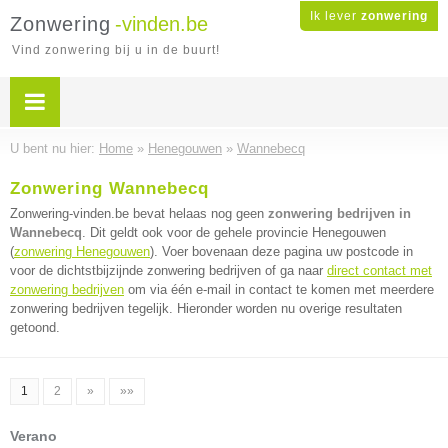
Ik lever
zonwering
Zonwering
-vinden.be
Vind zonwering bij u in de buurt!
U bent nu hier:
Home
»
Henegouwen
»
Wannebecq
Zonwering Wannebecq
Zonwering-vinden.be bevat helaas nog geen
zonwering bedrijven in
Wannebecq
. Dit geldt ook voor de gehele provincie Henegouwen
(
zonwering Henegouwen
). Voer bovenaan deze pagina uw postcode in
voor de dichtstbijzijnde zonwering bedrijven of ga naar
direct contact met
zonwering bedrijven
om via één e-mail in contact te komen met meerdere
zonwering bedrijven tegelijk. Hieronder worden nu overige resultaten
getoond.
1
2
»
»»
Verano