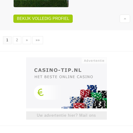
BEKIJK VOLLEDIG PROFIEL
1
2
»
»»
Uw advertentie hier? Mail ons