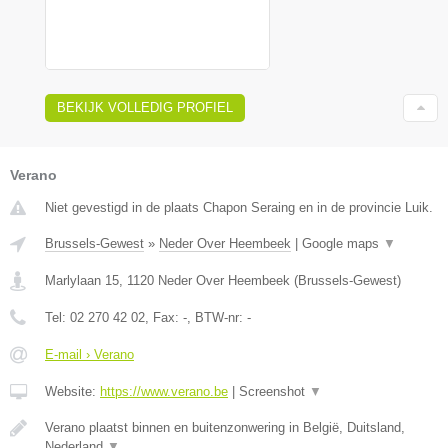
BEKIJK VOLLEDIG PROFIEL
Verano
Niet gevestigd in de plaats Chapon Seraing en in de provincie Luik.
Brussels-Gewest
»
Neder Over Heembeek
|
Google maps
▼
Marlylaan 15
,
1120
Neder Over Heembeek
(
Brussels-Gewest
)
Tel:
02 270 42 02
, Fax:
-
, BTW-nr:
-
E-mail › Verano
Website:
https://www.verano.be
|
Screenshot
▼
Verano plaatst binnen en buitenzonwering in België, Duitsland,
Nederland
▼