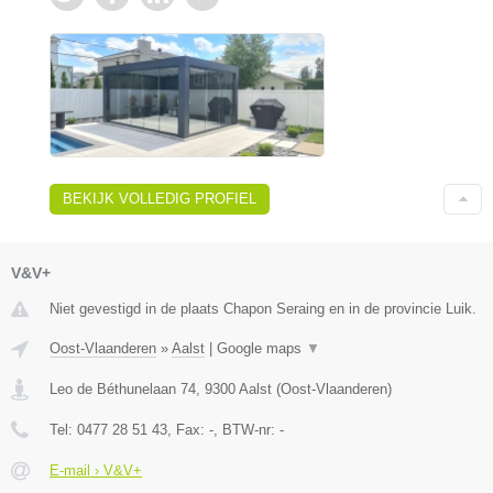
BEKIJK VOLLEDIG PROFIEL
V&V+
Niet gevestigd in de plaats Chapon Seraing en in de provincie Luik.
Oost-Vlaanderen
»
Aalst
|
Google maps
▼
Leo de Béthunelaan 74
,
9300
Aalst
(
Oost-Vlaanderen
)
Tel:
0477 28 51 43
, Fax:
-
, BTW-nr:
-
E-mail › V&V+