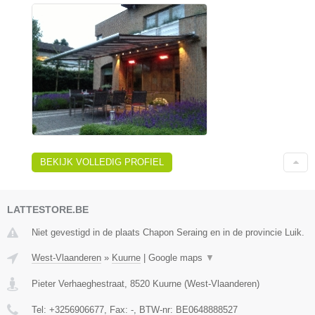
BEKIJK VOLLEDIG PROFIEL
LATTESTORE.BE
Niet gevestigd in de plaats Chapon Seraing en in de provincie Luik.
West-Vlaanderen
»
Kuurne
|
Google maps
▼
Pieter Verhaeghestraat
,
8520
Kuurne
(
West-Vlaanderen
)
Tel:
+3256906677
, Fax:
-
, BTW-nr:
BE0648888527