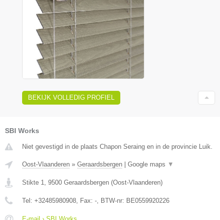
BEKIJK VOLLEDIG PROFIEL
SBI Works
Niet gevestigd in de plaats Chapon Seraing en in de provincie Luik.
Oost-Vlaanderen
»
Geraardsbergen
|
Google maps
▼
Stikte 1
,
9500
Geraardsbergen
(
Oost-Vlaanderen
)
Tel:
+32485980908
, Fax:
-
, BTW-nr:
BE0559920226
E-mail › SBI Works