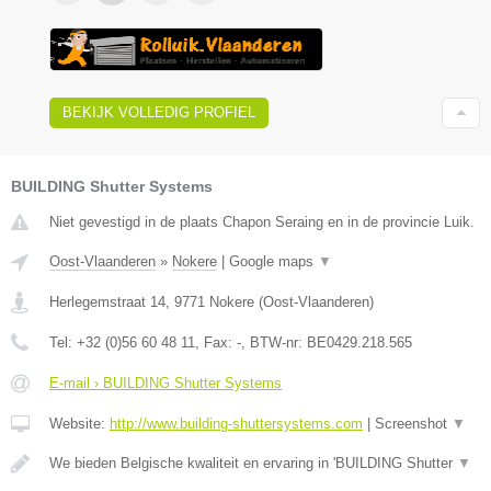
BEKIJK VOLLEDIG PROFIEL
BUILDING Shutter Systems
Niet gevestigd in de plaats Chapon Seraing en in de provincie Luik.
Oost-Vlaanderen
»
Nokere
|
Google maps
▼
Herlegemstraat 14
,
9771
Nokere
(
Oost-Vlaanderen
)
Tel:
+32 (0)56 60 48 11
, Fax:
-
, BTW-nr:
BE0429.218.565
E-mail › BUILDING Shutter Systems
Website:
http://www.building-shuttersystems.com
|
Screenshot
▼
We bieden Belgische kwaliteit en ervaring in 'BUILDING Shutter
▼