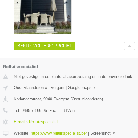
BEKIJK VOLLEDIG PROFIEL
Rolluikspecialist
Niet gevestigd in de plaats Chapon Seraing en in de provincie Luik.
Oost-Vlaanderen
»
Evergem
|
Google maps
▼
Korianderstraat
,
9940
Evergem
(
Oost-Vlaanderen
)
Tel:
0495 73 66 06
, Fax:
-
, BTW-nr:
-
E-mail › Rolluikspecialist
Website:
https://www.rolluikspecialist.be/
|
Screenshot
▼