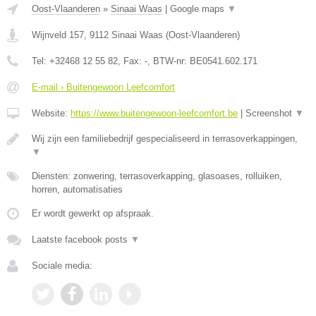
Oost-Vlaanderen
»
Sinaai Waas
|
Google maps
▼
Wijnveld 157
,
9112
Sinaai Waas
(
Oost-Vlaanderen
)
Tel:
+32468 12 55 82
, Fax:
-
, BTW-nr:
BE0541.602.171
E-mail › Buitengewoon Leefcomfort
Website:
https://www.buitengewoon-leefcomfort.be
|
Screenshot
▼
Wij zijn een familiebedrijf gespecialiseerd in terrasoverkappingen,
▼
Diensten: zonwering, terrasoverkapping, glasoases, rolluiken,
horren, automatisaties
Er wordt gewerkt op afspraak.
Laatste facebook posts
▼
Sociale media: