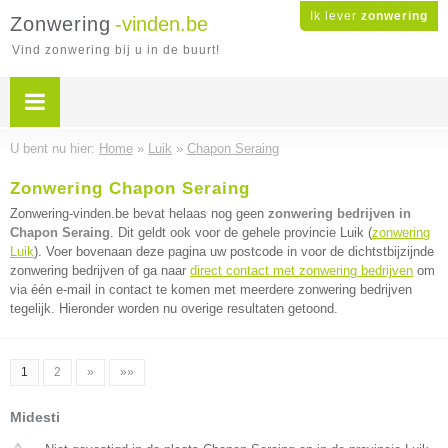
Ik lever
zonwering
Zonwering
-vinden.be
Vind zonwering bij u in de buurt!
U bent nu hier:
Home
»
Luik
»
Chapon Seraing
Zonwering Chapon Seraing
Zonwering-vinden.be bevat helaas nog geen
zonwering bedrijven in
Chapon Seraing
. Dit geldt ook voor de gehele provincie Luik (
zonwering
Luik
). Voer bovenaan deze pagina uw postcode in voor de dichtstbijzijnde
zonwering bedrijven of ga naar
direct contact met zonwering bedrijven
om
via één e-mail in contact te komen met meerdere zonwering bedrijven
tegelijk. Hieronder worden nu overige resultaten getoond.
1
2
»
»»
Midesti