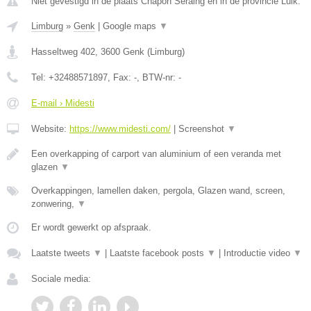
Niet gevestigd in de plaats Chapon Seraing en in de provincie Luik.
Limburg
»
Genk
|
Google maps
▼
Hasseltweg 402
,
3600
Genk
(
Limburg
)
Tel:
+32488571897
, Fax:
-
, BTW-nr:
-
E-mail › Midesti
Website:
https://www.midesti.com/
|
Screenshot
▼
Een overkapping of carport van aluminium of een veranda met
glazen
▼
Overkappingen, lamellen daken, pergola, Glazen wand, screen,
zonwering,
▼
Er wordt gewerkt op afspraak.
Laatste tweets
▼
|
Laatste facebook posts
▼
|
Introductie video
▼
Sociale media: