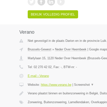
BEKIJK VOLLEDIG PROFIEL
Verano
Niet gevestigd in de plaats Darion en in de provincie Luik
Brussels-Gewest
»
Neder Over Heembeek
|
Google map
Marlylaan 15
,
1120
Neder Over Heembeek
(
Brussels-Gew
Tel:
02 270 42 02
, Fax:
-
, BTW-nr:
-
E-mail › Verano
Website:
https://www.verano.be
|
Screenshot
▼
Verano plaatst binnen en buitenzonwering in België, Duit
Zonwering, Buitenzonwering, Lamellendaken, Overkappin