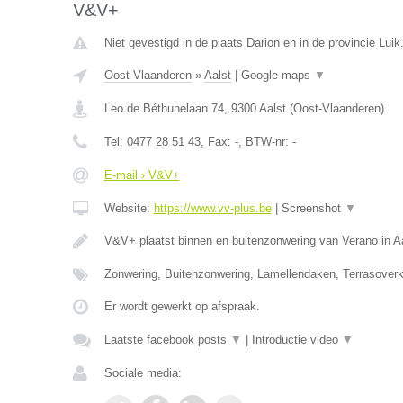
V&V+
Niet gevestigd in de plaats Darion en in de provincie Luik
Oost-Vlaanderen
»
Aalst
|
Google maps
▼
Leo de Béthunelaan 74
,
9300
Aalst
(
Oost-Vlaanderen
)
Tel:
0477 28 51 43
, Fax:
-
, BTW-nr:
-
E-mail › V&V+
Website:
https://www.vv-plus.be
|
Screenshot
▼
V&V+ plaatst binnen en buitenzonwering van Verano in A
Zonwering, Buitenzonwering, Lamellendaken, Terrasoverk
Er wordt gewerkt op afspraak.
Laatste facebook posts
▼
|
Introductie video
▼
Sociale media: