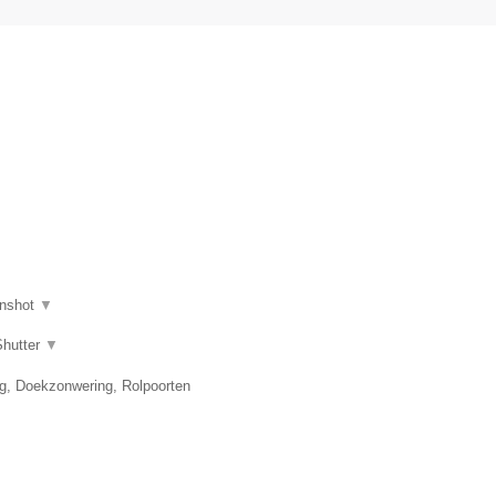
.
nshot
▼
Shutter
▼
ng, Doekzonwering, Rolpoorten