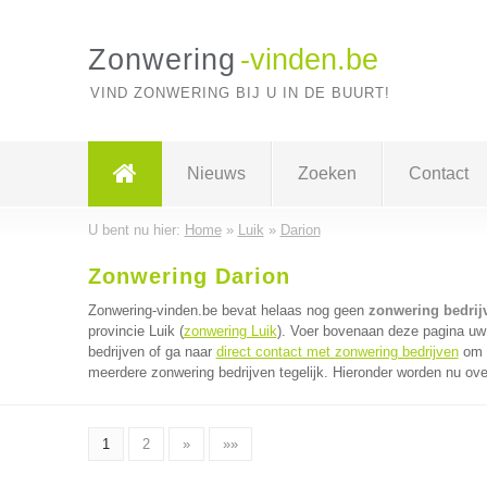
Zonwering
-vinden.be
VIND ZONWERING BIJ U IN DE BUURT!
Nieuws
Zoeken
Contact
U bent nu hier:
Home
»
Luik
»
Darion
Zonwering Darion
Zonwering-vinden.be bevat helaas nog geen
zonwering bedrij
provincie Luik (
zonwering Luik
). Voer bovenaan deze pagina uw 
bedrijven of ga naar
direct contact met zonwering bedrijven
om v
meerdere zonwering bedrijven tegelijk. Hieronder worden nu ove
1
2
»
»»