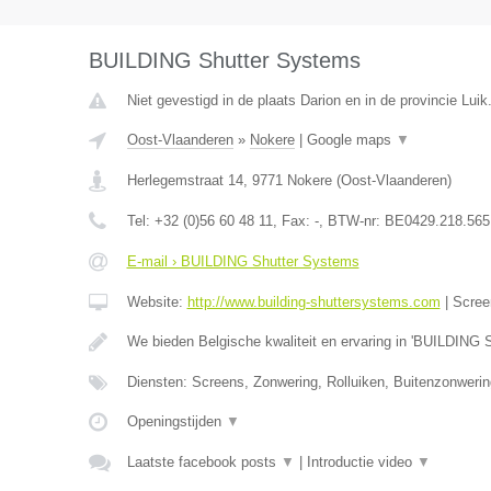
BUILDING Shutter Systems
Niet gevestigd in de plaats Darion en in de provincie Luik
Oost-Vlaanderen
»
Nokere
|
Google maps
▼
Herlegemstraat 14
,
9771
Nokere
(
Oost-Vlaanderen
)
Tel:
+32 (0)56 60 48 11
, Fax:
-
, BTW-nr:
BE0429.218.565
E-mail › BUILDING Shutter Systems
Website:
http://www.building-shuttersystems.com
|
Scree
We bieden Belgische kwaliteit en ervaring in 'BUILDING 
Diensten: Screens, Zonwering, Rolluiken, Buitenzonweri
Openingstijden
▼
Laatste facebook posts
▼
|
Introductie video
▼