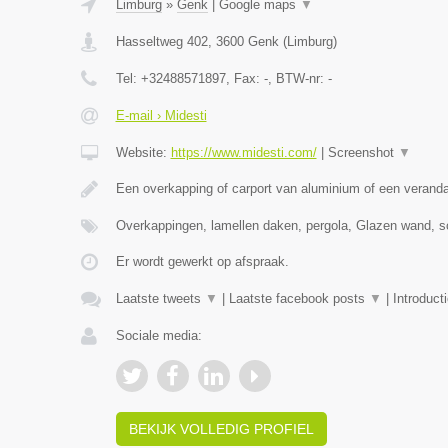
Limburg
»
Genk
|
Google maps
▼
Hasseltweg 402
,
3600
Genk
(
Limburg
)
Tel:
+32488571897
, Fax:
-
, BTW-nr:
-
E-mail › Midesti
Website:
https://www.midesti.com/
|
Screenshot
▼
Een overkapping of carport van aluminium of een verand
Overkappingen, lamellen daken, pergola, Glazen wand, s
Er wordt gewerkt op afspraak.
Laatste tweets
▼
|
Laatste facebook posts
▼
|
Introduct
Sociale media:
BEKIJK VOLLEDIG PROFIEL