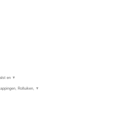
.
alst en
▼
appingen, Rolluiken,
▼