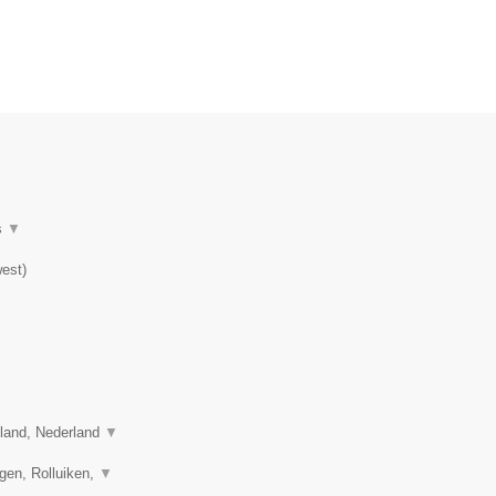
.
s
▼
est
)
sland, Nederland
▼
gen, Rolluiken,
▼