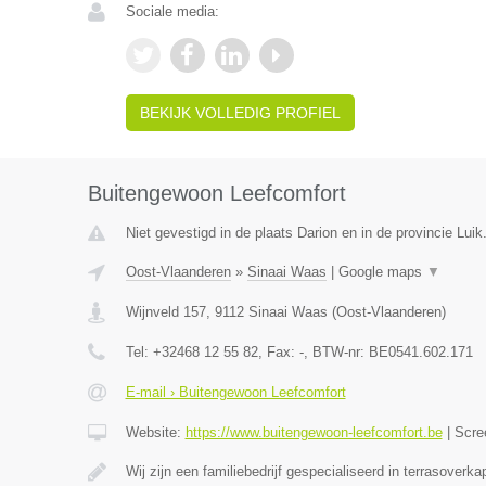
Sociale media:
BEKIJK VOLLEDIG PROFIEL
Buitengewoon Leefcomfort
Niet gevestigd in de plaats Darion en in de provincie Luik
Oost-Vlaanderen
»
Sinaai Waas
|
Google maps
▼
Wijnveld 157
,
9112
Sinaai Waas
(
Oost-Vlaanderen
)
Tel:
+32468 12 55 82
, Fax:
-
, BTW-nr:
BE0541.602.171
E-mail › Buitengewoon Leefcomfort
Website:
https://www.buitengewoon-leefcomfort.be
|
Scre
Wij zijn een familiebedrijf gespecialiseerd in terrasoverk