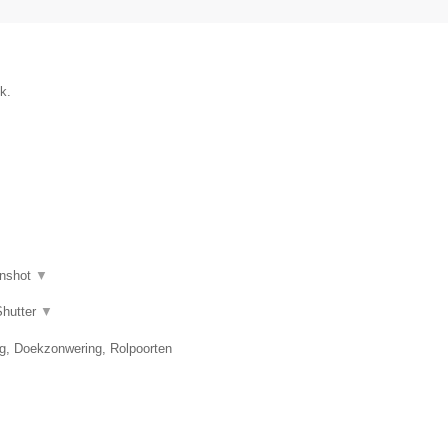
k.
nshot
▼
Shutter
▼
ng, Doekzonwering, Rolpoorten