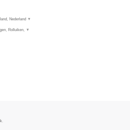
sland, Nederland
▼
gen, Rolluiken,
▼
k.