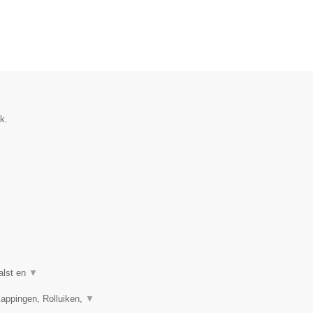
k.
alst en
▼
appingen, Rolluiken,
▼