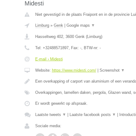
Midesti
Niet gevestigd in de plaats Fraipont en in de provincie Lui
Limburg
»
Genk
|
Google maps
▼
Hasseltweg 402
,
3600
Genk
(
Limburg
)
Tel:
+32488571897
, Fax:
-
, BTW-nr:
-
E-mail › Midesti
Website:
https://www.midesti.com/
|
Screenshot
▼
Een overkapping of carport van aluminium of een verand
Overkappingen, lamellen daken, pergola, Glazen wand, s
Er wordt gewerkt op afspraak.
Laatste tweets
▼
|
Laatste facebook posts
▼
|
Introduct
Sociale media: