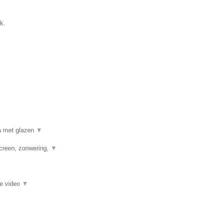
k.
a met glazen
▼
creen, zonwering,
▼
ie video
▼