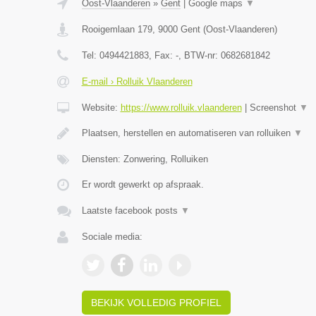
Oost-Vlaanderen
»
Gent
|
Google maps
▼
Rooigemlaan 179
,
9000
Gent
(
Oost-Vlaanderen
)
Tel:
0494421883
, Fax:
-
, BTW-nr:
0682681842
E-mail › Rolluik Vlaanderen
Website:
https://www.rolluik.vlaanderen
|
Screenshot
▼
Plaatsen, herstellen en automatiseren van rolluiken
▼
Diensten: Zonwering, Rolluiken
Er wordt gewerkt op afspraak.
Laatste facebook posts
▼
Sociale media:
BEKIJK VOLLEDIG PROFIEL