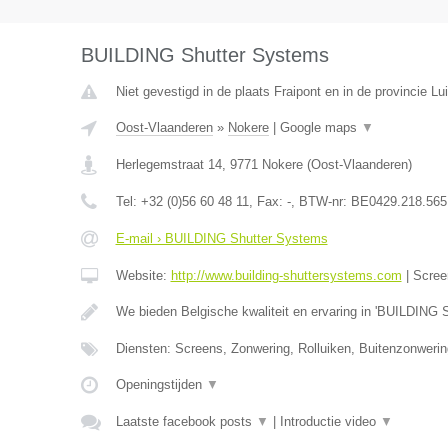
BUILDING Shutter Systems
Niet gevestigd in de plaats Fraipont en in de provincie Lui
Oost-Vlaanderen
»
Nokere
|
Google maps
▼
Herlegemstraat 14
,
9771
Nokere
(
Oost-Vlaanderen
)
Tel:
+32 (0)56 60 48 11
, Fax:
-
, BTW-nr:
BE0429.218.565
E-mail › BUILDING Shutter Systems
Website:
http://www.building-shuttersystems.com
|
Scree
We bieden Belgische kwaliteit en ervaring in 'BUILDING 
Diensten: Screens, Zonwering, Rolluiken, Buitenzonweri
Openingstijden
▼
Laatste facebook posts
▼
|
Introductie video
▼