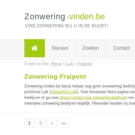
Zonwering
-vinden.be
VIND ZONWERING BIJ U IN DE BUURT!
Nieuws
Zoeken
Contact
U bent nu hier:
Home
»
Luik
»
Fraipont
Zonwering Fraipont
Zonwering-vinden.be bevat helaas nog geen
zonwering bedrijv
provincie Luik (
zonwering Luik
). Voer bovenaan deze pagina uw 
bedrijven of ga naar
direct contact met zonwering bedrijven
om v
meerdere zonwering bedrijven tegelijk. Hieronder worden nu ove
1
2
»
»»