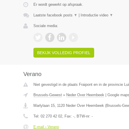
Er wordt gewerkt op afspraak.
Laatste facebook posts
▼
|
Introductie video
▼
Sociale media:
BEKIJK VOLLEDIG PROFIEL
Verano
Niet gevestigd in de plaats Fraipont en in de provincie Lui
Brussels-Gewest
»
Neder Over Heembeek
|
Google map
Marlylaan 15
,
1120
Neder Over Heembeek
(
Brussels-Gew
Tel:
02 270 42 02
, Fax:
-
, BTW-nr:
-
E-mail › Verano