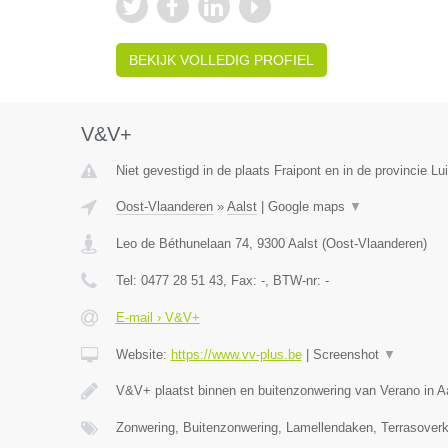
BEKIJK VOLLEDIG PROFIEL
V&V+
Niet gevestigd in de plaats Fraipont en in de provincie Lui
Oost-Vlaanderen
»
Aalst
|
Google maps
▼
Leo de Béthunelaan 74
,
9300
Aalst
(
Oost-Vlaanderen
)
Tel:
0477 28 51 43
, Fax:
-
, BTW-nr:
-
E-mail › V&V+
Website:
https://www.vv-plus.be
|
Screenshot
▼
V&V+ plaatst binnen en buitenzonwering van Verano in A
Zonwering, Buitenzonwering, Lamellendaken, Terrasoverk