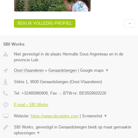
BEKIJK VOLLEDIG PROFIEL
SBI Works
Niet gevestigd in de plaats Hermalle Sous Argenteau en in de
provincie Luik.
Oost-Vlaanderen
»
Geraardsbergen
|
Google maps
▼
Stikte 1
,
9500
Geraardsbergen
(
Oost-Vlaanderen
)
Tel:
+32485980908
, Fax:
-
, BTW-nr:
BE0559920226
E-mail › SBI Works
Website:
https://www.sbi-works.com
|
Screenshot
▼
SBI Works, gevestigd in Geraardsbergen biedt op maat gemaakte
oplossingen
▼