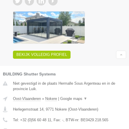
BEKIJK VOLLEDIG PROFIEL
BUILDING Shutter Systems
Niet gevestigd in de plaats Hermalle Sous Argenteau en in de
provincie Luik.
Oost-Vlaanderen
»
Nokere
|
Google maps
▼
Herlegemstraat 14
,
9771
Nokere
(
Oost-Vlaanderen
)
Tel:
+32 (0)56 60 48 11
, Fax:
-
, BTW-nr:
BE0429.218.565