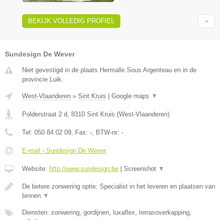
BEKIJK VOLLEDIG PROFIEL
Sundesign De Wever
Niet gevestigd in de plaats Hermalle Sous Argenteau en in de
provincie Luik.
West-Vlaanderen
»
Sint Kruis
|
Google maps
▼
Polderstraat 2 d
,
8310
Sint Kruis
(
West-Vlaanderen
)
Tel:
050 84 02 09
, Fax:
-
, BTW-nr:
-
E-mail › Sundesign De Wever
Website:
http://www.sundesign.be
|
Screenshot
▼
De betere zonwering optie: Specialist in het leveren en plaatsen van
binnen
▼
Diensten: zonwering, gordijnen, luxaflex, terrasoverkapping,