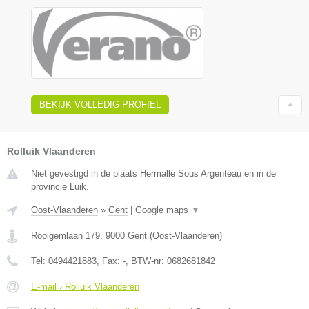
BEKIJK VOLLEDIG PROFIEL
Rolluik Vlaanderen
Niet gevestigd in de plaats Hermalle Sous Argenteau en in de
provincie Luik.
Oost-Vlaanderen
»
Gent
|
Google maps
▼
Rooigemlaan 179
,
9000
Gent
(
Oost-Vlaanderen
)
Tel:
0494421883
, Fax:
-
, BTW-nr:
0682681842
E-mail › Rolluik Vlaanderen