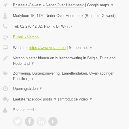
Brussels-Gewest
»
Neder Over Heembeek
|
Google maps
▼
Marlylaan 15
,
1120
Neder Over Heembeek
(
Brussels-Gewest
)
Tel:
02 270 42 02
, Fax:
-
, BTW-nr:
-
E-mail › Verano
Website:
https://www.verano.be
|
Screenshot
▼
Verano plaatst binnen en buitenzonwering in België, Duitsland,
Nederland
▼
Zonwering, Buitenzonwering, Lamellendaken, Overkappingen,
Rolluiken,
▼
Openingstijden
▼
Laatste facebook posts
▼
|
Introductie video
▼
Sociale media: