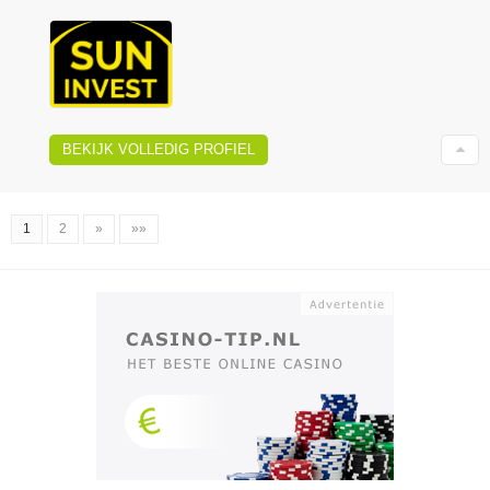
BEKIJK VOLLEDIG PROFIEL
1
2
»
»»