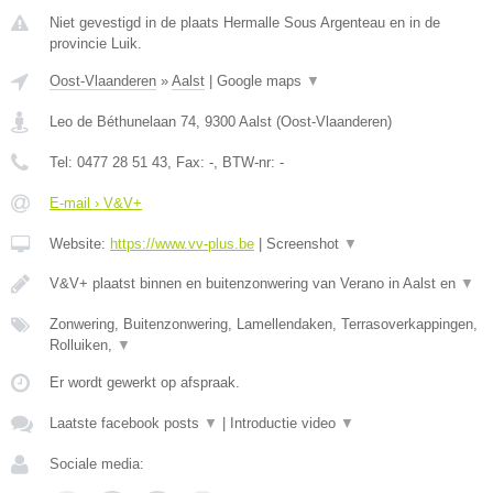
Niet gevestigd in de plaats Hermalle Sous Argenteau en in de
provincie Luik.
Oost-Vlaanderen
»
Aalst
|
Google maps
▼
Leo de Béthunelaan 74
,
9300
Aalst
(
Oost-Vlaanderen
)
Tel:
0477 28 51 43
, Fax:
-
, BTW-nr:
-
E-mail › V&V+
Website:
https://www.vv-plus.be
|
Screenshot
▼
V&V+ plaatst binnen en buitenzonwering van Verano in Aalst en
▼
Zonwering, Buitenzonwering, Lamellendaken, Terrasoverkappingen,
Rolluiken,
▼
Er wordt gewerkt op afspraak.
Laatste facebook posts
▼
|
Introductie video
▼
Sociale media: