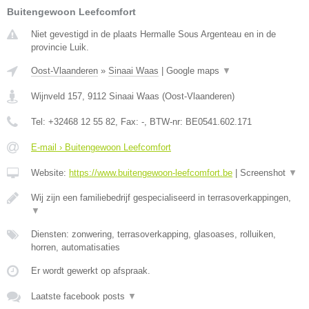
Buitengewoon Leefcomfort
Niet gevestigd in de plaats Hermalle Sous Argenteau en in de
provincie Luik.
Oost-Vlaanderen
»
Sinaai Waas
|
Google maps
▼
Wijnveld 157
,
9112
Sinaai Waas
(
Oost-Vlaanderen
)
Tel:
+32468 12 55 82
, Fax:
-
, BTW-nr:
BE0541.602.171
E-mail › Buitengewoon Leefcomfort
Website:
https://www.buitengewoon-leefcomfort.be
|
Screenshot
▼
Wij zijn een familiebedrijf gespecialiseerd in terrasoverkappingen,
▼
Diensten: zonwering, terrasoverkapping, glasoases, rolluiken,
horren, automatisaties
Er wordt gewerkt op afspraak.
Laatste facebook posts
▼