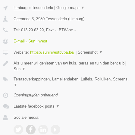
Limburg
»
Tessenderlo
|
Google maps
▼
Geenrode 3
,
3980
Tessenderlo
(
Limburg
)
Tel:
013 29 63 29
, Fax:
-
, BTW-nr:
-
E-mail › Sun Invest
Website:
https://suninvestbvba.be/
|
Screenshot
▼
Als u meer wil genieten van uw huis, terras en tuin dan bent u bij
Sun
▼
Terrasoverkappingen, Lamellendaken, Luifels, Rolluiken, Screens,
▼
Openingstijden onbekend
Laatste facebook posts
▼
Sociale media: