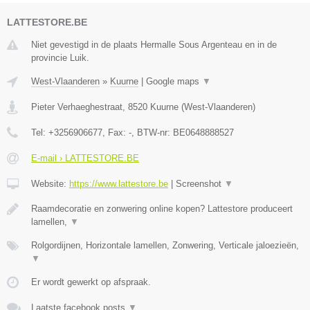
LATTESTORE.BE
Niet gevestigd in de plaats Hermalle Sous Argenteau en in de
provincie Luik.
West-Vlaanderen
»
Kuurne
|
Google maps
▼
Pieter Verhaeghestraat
,
8520
Kuurne
(
West-Vlaanderen
)
Tel:
+3256906677
, Fax:
-
, BTW-nr:
BE0648888527
E-mail › LATTESTORE.BE
Website:
https://www.lattestore.be
|
Screenshot
▼
Raamdecoratie en zonwering online kopen? Lattestore produceert
lamellen,
▼
Rolgordijnen, Horizontale lamellen, Zonwering, Verticale jaloezieën,
▼
Er wordt gewerkt op afspraak.
Laatste facebook posts
▼