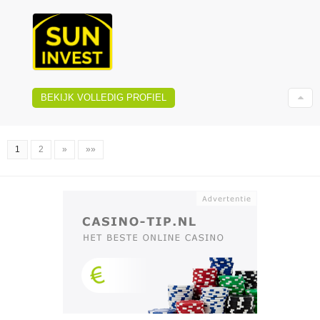
BEKIJK VOLLEDIG PROFIEL
1
2
»
»»