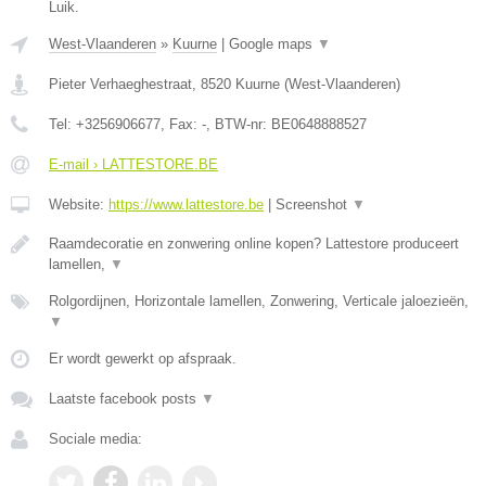
Luik.
West-Vlaanderen
»
Kuurne
|
Google maps
▼
Pieter Verhaeghestraat
,
8520
Kuurne
(
West-Vlaanderen
)
Tel:
+3256906677
, Fax:
-
, BTW-nr:
BE0648888527
E-mail › LATTESTORE.BE
Website:
https://www.lattestore.be
|
Screenshot
▼
Raamdecoratie en zonwering online kopen? Lattestore produceert
lamellen,
▼
Rolgordijnen, Horizontale lamellen, Zonwering, Verticale jaloezieën,
▼
Er wordt gewerkt op afspraak.
Laatste facebook posts
▼
Sociale media: