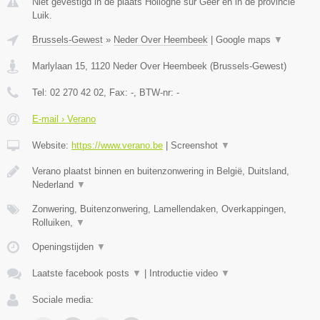
Niet gevestigd in de plaats Hollogne sur Geer en in de provincie
Luik.
Brussels-Gewest
»
Neder Over Heembeek
|
Google maps
▼
Marlylaan 15
,
1120
Neder Over Heembeek
(
Brussels-Gewest
)
Tel:
02 270 42 02
, Fax:
-
, BTW-nr:
-
E-mail › Verano
Website:
https://www.verano.be
|
Screenshot
▼
Verano plaatst binnen en buitenzonwering in België, Duitsland,
Nederland
▼
Zonwering, Buitenzonwering, Lamellendaken, Overkappingen,
Rolluiken,
▼
Openingstijden
▼
Laatste facebook posts
▼
|
Introductie video
▼
Sociale media: