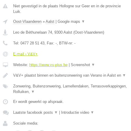
Niet gevestigd in de plaats Hollogne sur Geer en in de provincie
Luik.
Oost-Vlaanderen
»
Aalst
|
Google maps
▼
Leo de Béthunelaan 74
,
9300
Aalst
(
Oost-Vlaanderen
)
Tel:
0477 28 51 43
, Fax:
-
, BTW-nr:
-
E-mail › V&V+
Website:
https://www.vv-plus.be
|
Screenshot
▼
V&V+ plaatst binnen en buitenzonwering van Verano in Aalst en
▼
Zonwering, Buitenzonwering, Lamellendaken, Terrasoverkappingen,
Rolluiken,
▼
Er wordt gewerkt op afspraak.
Laatste facebook posts
▼
|
Introductie video
▼
Sociale media: