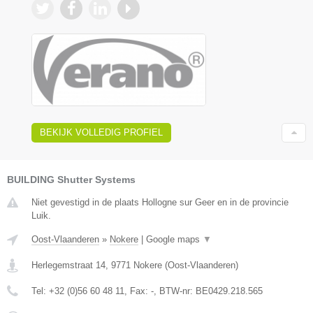
BEKIJK VOLLEDIG PROFIEL
BUILDING Shutter Systems
Niet gevestigd in de plaats Hollogne sur Geer en in de provincie
Luik.
Oost-Vlaanderen
»
Nokere
|
Google maps
▼
Herlegemstraat 14
,
9771
Nokere
(
Oost-Vlaanderen
)
Tel:
+32 (0)56 60 48 11
, Fax:
-
, BTW-nr:
BE0429.218.565