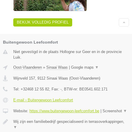
BEKIJK VOLLEDIG PROFIEL
Buitengewoon Leefcomfort
Niet gevestigd in de plaats Hollogne sur Geer en in de provincie
Luik.
Oost-Vlaanderen
»
Sinaai Waas
|
Google maps
▼
Wijnveld 157
,
9112
Sinaai Waas
(
Oost-Vlaanderen
)
Tel:
+32468 12 55 82
, Fax:
-
, BTW-nr:
BE0541.602.171
E-mail › Buitengewoon Leefcomfort
Website:
https://www.buitengewoon-leefcomfort.be
|
Screenshot
▼
Wij zijn een familiebedrijf gespecialiseerd in terrasoverkappingen,
▼