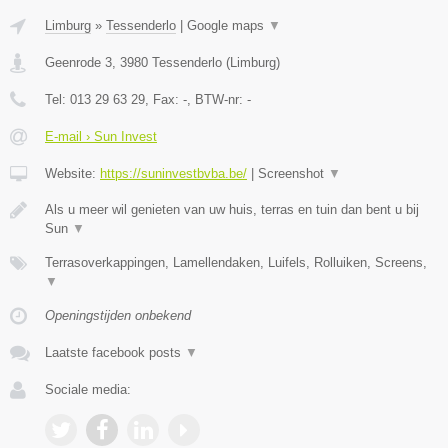
Limburg
»
Tessenderlo
|
Google maps
▼
Geenrode 3
,
3980
Tessenderlo
(
Limburg
)
Tel:
013 29 63 29
, Fax:
-
, BTW-nr:
-
E-mail › Sun Invest
Website:
https://suninvestbvba.be/
|
Screenshot
▼
Als u meer wil genieten van uw huis, terras en tuin dan bent u bij
Sun
▼
Terrasoverkappingen, Lamellendaken, Luifels, Rolluiken, Screens,
▼
Openingstijden onbekend
Laatste facebook posts
▼
Sociale media: