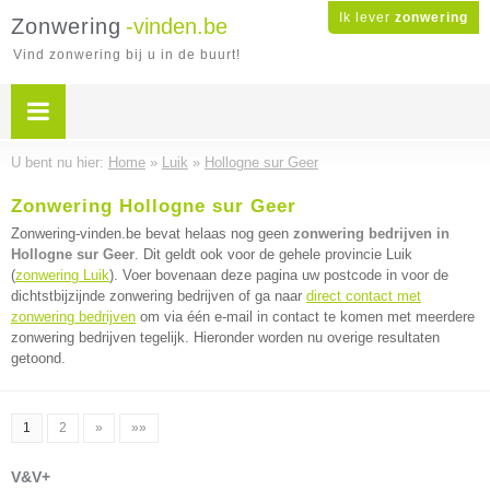
Ik lever
zonwering
Zonwering
-vinden.be
Vind zonwering bij u in de buurt!
U bent nu hier:
Home
»
Luik
»
Hollogne sur Geer
Zonwering Hollogne sur Geer
Zonwering-vinden.be bevat helaas nog geen
zonwering bedrijven in
Hollogne sur Geer
. Dit geldt ook voor de gehele provincie Luik
(
zonwering Luik
). Voer bovenaan deze pagina uw postcode in voor de
dichtstbijzijnde zonwering bedrijven of ga naar
direct contact met
zonwering bedrijven
om via één e-mail in contact te komen met meerdere
zonwering bedrijven tegelijk. Hieronder worden nu overige resultaten
getoond.
1
2
»
»»
V&V+