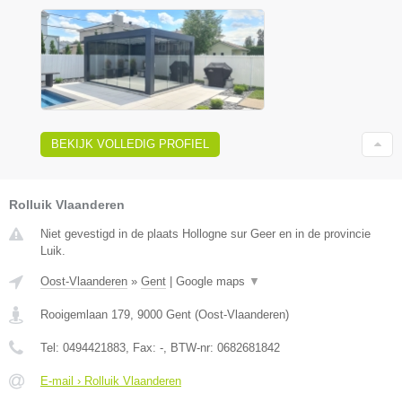
BEKIJK VOLLEDIG PROFIEL
Rolluik Vlaanderen
Niet gevestigd in de plaats Hollogne sur Geer en in de provincie
Luik.
Oost-Vlaanderen
»
Gent
|
Google maps
▼
Rooigemlaan 179
,
9000
Gent
(
Oost-Vlaanderen
)
Tel:
0494421883
, Fax:
-
, BTW-nr:
0682681842
E-mail › Rolluik Vlaanderen