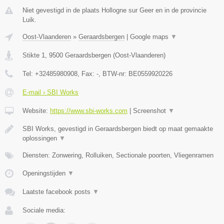
Niet gevestigd in de plaats Hollogne sur Geer en in de provincie
Luik.
Oost-Vlaanderen
»
Geraardsbergen
|
Google maps
▼
Stikte 1
,
9500
Geraardsbergen
(
Oost-Vlaanderen
)
Tel:
+32485980908
, Fax:
-
, BTW-nr:
BE0559920226
E-mail › SBI Works
Website:
https://www.sbi-works.com
|
Screenshot
▼
SBI Works, gevestigd in Geraardsbergen biedt op maat gemaakte
oplossingen
▼
Diensten: Zonwering, Rolluiken, Sectionale poorten, Vliegenramen
Openingstijden
▼
Laatste facebook posts
▼
Sociale media: