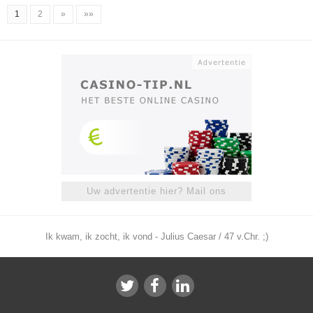
1
2
»
»»
Uw advertentie hier? Mail ons
Ik kwam, ik zocht, ik vond - Julius Caesar / 47 v.Chr. ;)