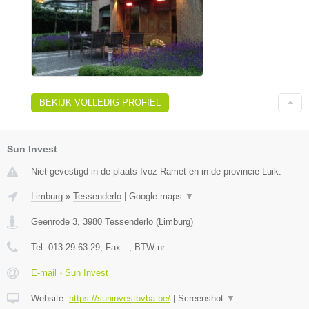
BEKIJK VOLLEDIG PROFIEL
Sun Invest
Niet gevestigd in de plaats Ivoz Ramet en in de provincie Luik.
Limburg
»
Tessenderlo
|
Google maps
▼
Geenrode 3
,
3980
Tessenderlo
(
Limburg
)
Tel:
013 29 63 29
, Fax:
-
, BTW-nr:
-
E-mail › Sun Invest
Website:
https://suninvestbvba.be/
|
Screenshot
▼