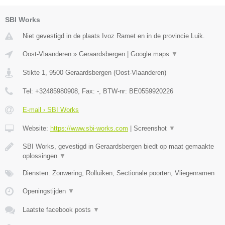
SBI Works
Niet gevestigd in de plaats Ivoz Ramet en in de provincie Luik.
Oost-Vlaanderen
»
Geraardsbergen
|
Google maps
▼
Stikte 1
,
9500
Geraardsbergen
(
Oost-Vlaanderen
)
Tel:
+32485980908
, Fax:
-
, BTW-nr:
BE0559920226
E-mail › SBI Works
Website:
https://www.sbi-works.com
|
Screenshot
▼
SBI Works, gevestigd in Geraardsbergen biedt op maat gemaakte
oplossingen
▼
Diensten: Zonwering, Rolluiken, Sectionale poorten, Vliegenramen
Openingstijden
▼
Laatste facebook posts
▼