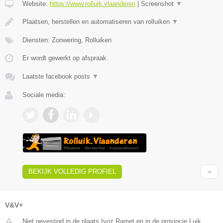
Website:
https://www.rolluik.vlaanderen
|
Screenshot
▼
Plaatsen, herstellen en automatiseren van rolluiken
▼
Diensten: Zonwering, Rolluiken
Er wordt gewerkt op afspraak.
Laatste facebook posts
▼
Sociale media:
BEKIJK VOLLEDIG PROFIEL
V&V+
Niet gevestigd in de plaats Ivoz Ramet en in de provincie Luik.