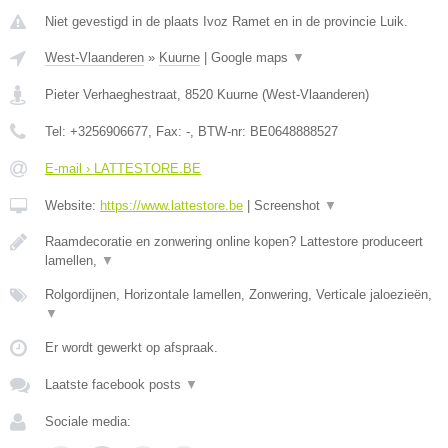
Niet gevestigd in de plaats Ivoz Ramet en in de provincie Luik.
West-Vlaanderen
»
Kuurne
|
Google maps
▼
Pieter Verhaeghestraat
,
8520
Kuurne
(
West-Vlaanderen
)
Tel:
+3256906677
, Fax:
-
, BTW-nr:
BE0648888527
E-mail › LATTESTORE.BE
Website:
https://www.lattestore.be
|
Screenshot
▼
Raamdecoratie en zonwering online kopen? Lattestore produceert
lamellen,
▼
Rolgordijnen, Horizontale lamellen, Zonwering, Verticale jaloezieën,
▼
Er wordt gewerkt op afspraak.
Laatste facebook posts
▼
Sociale media: