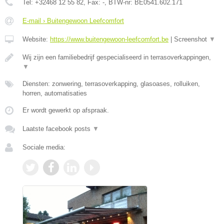
Tel:
+32468 12 55 82
, Fax:
-
, BTW-nr:
BE0541.602.171
E-mail › Buitengewoon Leefcomfort
Website:
https://www.buitengewoon-leefcomfort.be
|
Screenshot
▼
Wij zijn een familiebedrijf gespecialiseerd in terrasoverkappingen,
▼
Diensten: zonwering, terrasoverkapping, glasoases, rolluiken,
horren, automatisaties
Er wordt gewerkt op afspraak.
Laatste facebook posts
▼
Sociale media: