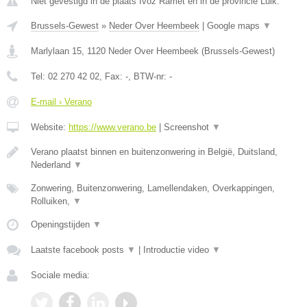
Niet gevestigd in de plaats Ivoz Ramet en in de provincie Luik.
Brussels-Gewest
»
Neder Over Heembeek
|
Google maps
▼
Marlylaan 15
,
1120
Neder Over Heembeek
(
Brussels-Gewest
)
Tel:
02 270 42 02
, Fax:
-
, BTW-nr:
-
E-mail › Verano
Website:
https://www.verano.be
|
Screenshot
▼
Verano plaatst binnen en buitenzonwering in België, Duitsland,
Nederland
▼
Zonwering, Buitenzonwering, Lamellendaken, Overkappingen,
Rolluiken,
▼
Openingstijden
▼
Laatste facebook posts
▼
|
Introductie video
▼
Sociale media: