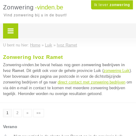
Ik lever
zonwering
Zonwering
-vinden.be
Vind zonwering bij u in de buurt!
U bent nu hier:
Home
»
Luik
»
Ivoz Ramet
Zonwering Ivoz Ramet
Zonwering-vinden.be bevat helaas nog geen
zonwering bedrijven in
Ivoz Ramet
. Dit geldt ook voor de gehele provincie Luik (
zonwering Luik
).
Voer bovenaan deze pagina uw postcode in voor de dichtstbijzijnde
zonwering bedrijven of ga naar
direct contact met zonwering bedrijven
om
via één e-mail in contact te komen met meerdere zonwering bedrijven
tegelijk. Hieronder worden nu overige resultaten getoond.
1
2
»
»»
Verano