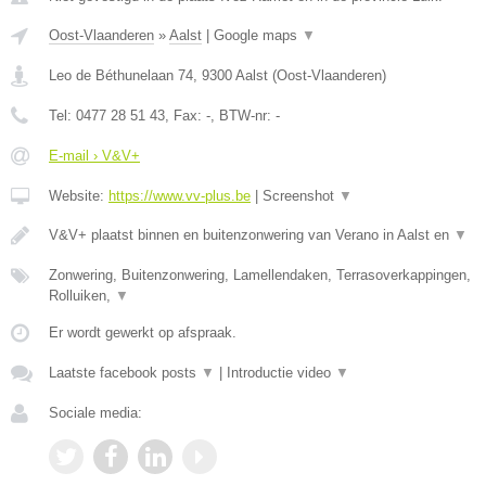
Oost-Vlaanderen
»
Aalst
|
Google maps
▼
Leo de Béthunelaan 74
,
9300
Aalst
(
Oost-Vlaanderen
)
Tel:
0477 28 51 43
, Fax:
-
, BTW-nr:
-
E-mail › V&V+
Website:
https://www.vv-plus.be
|
Screenshot
▼
V&V+ plaatst binnen en buitenzonwering van Verano in Aalst en
▼
Zonwering, Buitenzonwering, Lamellendaken, Terrasoverkappingen,
Rolluiken,
▼
Er wordt gewerkt op afspraak.
Laatste facebook posts
▼
|
Introductie video
▼
Sociale media: