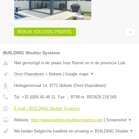
BEKIJK VOLLEDIG PROFIEL
BUILDING Shutter Systems
Niet gevestigd in de plaats Ivoz Ramet en in de provincie Luik.
Oost-Vlaanderen
»
Nokere
|
Google maps
▼
Herlegemstraat 14
,
9771
Nokere
(
Oost-Vlaanderen
)
Tel:
+32 (0)56 60 48 11
, Fax:
-
, BTW-nr:
BE0429.218.565
E-mail › BUILDING Shutter Systems
Website:
http://www.building-shuttersystems.com
|
Screenshot
▼
We bieden Belgische kwaliteit en ervaring in 'BUILDING Shutter
▼