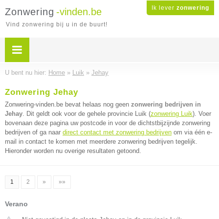
Ik lever
zonwering
Zonwering
-vinden.be
Vind zonwering bij u in de buurt!
U bent nu hier:
Home
»
Luik
»
Jehay
Zonwering Jehay
Zonwering-vinden.be bevat helaas nog geen
zonwering bedrijven in
Jehay
. Dit geldt ook voor de gehele provincie Luik (
zonwering Luik
). Voer
bovenaan deze pagina uw postcode in voor de dichtstbijzijnde zonwering
bedrijven of ga naar
direct contact met zonwering bedrijven
om via één e-
mail in contact te komen met meerdere zonwering bedrijven tegelijk.
Hieronder worden nu overige resultaten getoond.
1
2
»
»»
Verano