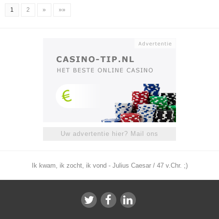
1
2
»
»»
Uw advertentie hier? Mail ons
Ik kwam, ik zocht, ik vond - Julius Caesar / 47 v.Chr. ;)