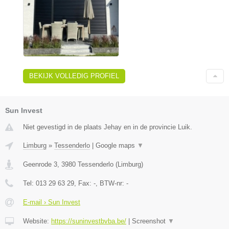
BEKIJK VOLLEDIG PROFIEL
Sun Invest
Niet gevestigd in de plaats Jehay en in de provincie Luik.
Limburg
»
Tessenderlo
|
Google maps
▼
Geenrode 3
,
3980
Tessenderlo
(
Limburg
)
Tel:
013 29 63 29
, Fax:
-
, BTW-nr:
-
E-mail › Sun Invest
Website:
https://suninvestbvba.be/
|
Screenshot
▼