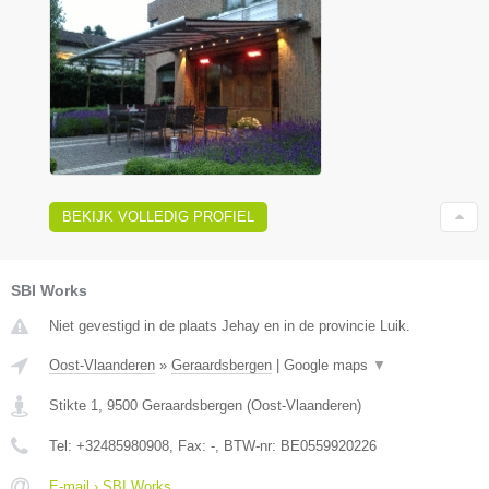
BEKIJK VOLLEDIG PROFIEL
SBI Works
Niet gevestigd in de plaats Jehay en in de provincie Luik.
Oost-Vlaanderen
»
Geraardsbergen
|
Google maps
▼
Stikte 1
,
9500
Geraardsbergen
(
Oost-Vlaanderen
)
Tel:
+32485980908
, Fax:
-
, BTW-nr:
BE0559920226
E-mail › SBI Works