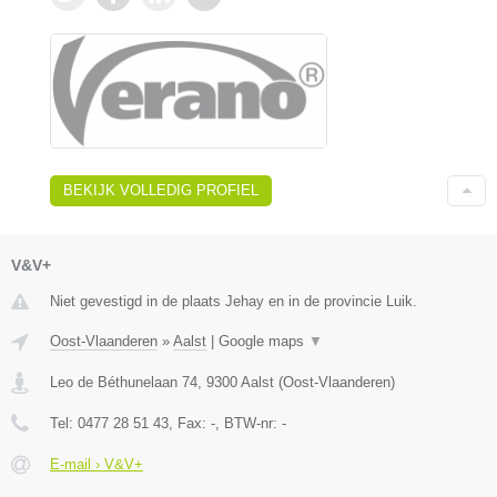
BEKIJK VOLLEDIG PROFIEL
V&V+
Niet gevestigd in de plaats Jehay en in de provincie Luik.
Oost-Vlaanderen
»
Aalst
|
Google maps
▼
Leo de Béthunelaan 74
,
9300
Aalst
(
Oost-Vlaanderen
)
Tel:
0477 28 51 43
, Fax:
-
, BTW-nr:
-
E-mail › V&V+