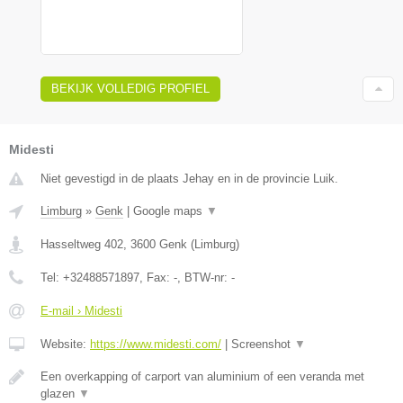
BEKIJK VOLLEDIG PROFIEL
Midesti
Niet gevestigd in de plaats Jehay en in de provincie Luik.
Limburg
»
Genk
|
Google maps
▼
Hasseltweg 402
,
3600
Genk
(
Limburg
)
Tel:
+32488571897
, Fax:
-
, BTW-nr:
-
E-mail › Midesti
Website:
https://www.midesti.com/
|
Screenshot
▼
Een overkapping of carport van aluminium of een veranda met
glazen
▼