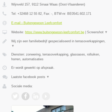
Wijnveld 157
,
9112
Sinaai Waas
(
Oost-Vlaanderen
)
Tel:
+32468 12 55 82
, Fax:
-
, BTW-nr:
BE0541.602.171
E-mail › Buitengewoon Leefcomfort
Website:
https://www.buitengewoon-leefcomfort.be
|
Screenshot
▼
Wij zijn een familiebedrijf gespecialiseerd in terrasoverkappingen,
▼
Diensten: zonwering, terrasoverkapping, glasoases, rolluiken,
horren, automatisaties
Er wordt gewerkt op afspraak.
Laatste facebook posts
▼
Sociale media: