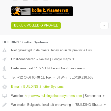
BEKIJK VOLLEDIG PROFIEL
BUILDING Shutter Systems
Niet gevestigd in de plaats Jehay en in de provincie Luik.
Oost-Vlaanderen
»
Nokere
|
Google maps
▼
Herlegemstraat 14
,
9771
Nokere
(
Oost-Vlaanderen
)
Tel:
+32 (0)56 60 48 11
, Fax:
-
, BTW-nr:
BE0429.218.565
E-mail › BUILDING Shutter Systems
Website:
http://www.building-shuttersystems.com
|
Screenshot
▼
We bieden Belgische kwaliteit en ervaring in 'BUILDING Shutter
▼