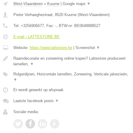
West-Vlaanderen
»
Kuurne
|
Google maps
▼
Pieter Verhaeghestraat
,
8520
Kuurne
(
West-Vlaanderen
)
Tel:
+3256906677
, Fax:
-
, BTW-nr:
BE0648888527
E-mail › LATTESTORE.BE
Website:
https://www.lattestore.be
|
Screenshot
▼
Raamdecoratie en zonwering online kopen? Lattestore produceert
lamellen,
▼
Rolgordijnen, Horizontale lamellen, Zonwering, Verticale jaloezieën,
▼
Er wordt gewerkt op afspraak.
Laatste facebook posts
▼
Sociale media: