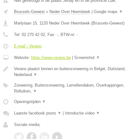
Niet gevestigd in de plaats Jehay en in de provincie Luik.
Brussels-Gewest
»
Neder Over Heembeek
|
Google maps
▼
Marlylaan 15
,
1120
Neder Over Heembeek
(
Brussels-Gewest
)
Tel:
02 270 42 02
, Fax:
-
, BTW-nr:
-
E-mail › Verano
Website:
https://www.verano.be
|
Screenshot
▼
Verano plaatst binnen en buitenzonwering in België, Duitsland,
Nederland
▼
Zonwering, Buitenzonwering, Lamellendaken, Overkappingen,
Rolluiken,
▼
Openingstijden
▼
Laatste facebook posts
▼
|
Introductie video
▼
Sociale media: