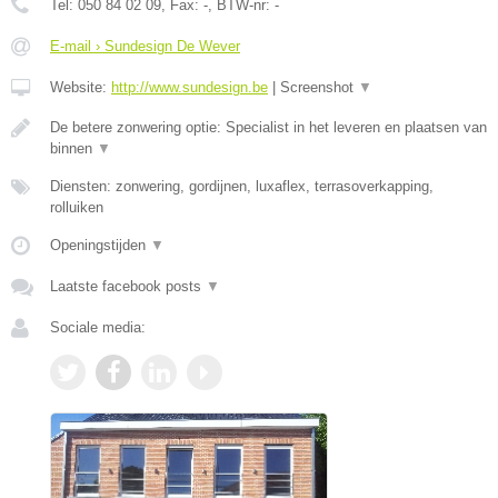
Tel:
050 84 02 09
, Fax:
-
, BTW-nr:
-
E-mail › Sundesign De Wever
Website:
http://www.sundesign.be
|
Screenshot
▼
De betere zonwering optie: Specialist in het leveren en plaatsen van
binnen
▼
Diensten: zonwering, gordijnen, luxaflex, terrasoverkapping,
rolluiken
Openingstijden
▼
Laatste facebook posts
▼
Sociale media: