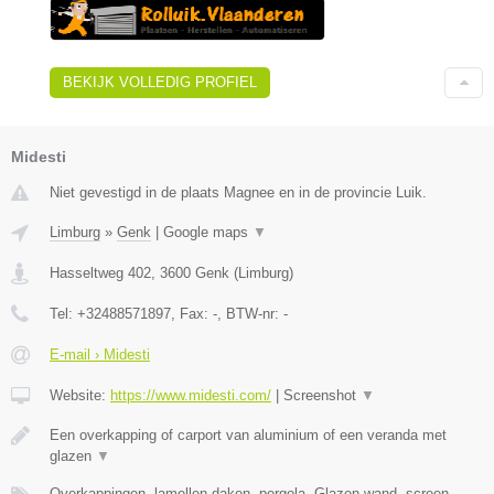
BEKIJK VOLLEDIG PROFIEL
Midesti
Niet gevestigd in de plaats Magnee en in de provincie Luik.
Limburg
»
Genk
|
Google maps
▼
Hasseltweg 402
,
3600
Genk
(
Limburg
)
Tel:
+32488571897
, Fax:
-
, BTW-nr:
-
E-mail › Midesti
Website:
https://www.midesti.com/
|
Screenshot
▼
Een overkapping of carport van aluminium of een veranda met
glazen
▼
Overkappingen, lamellen daken, pergola, Glazen wand, screen,