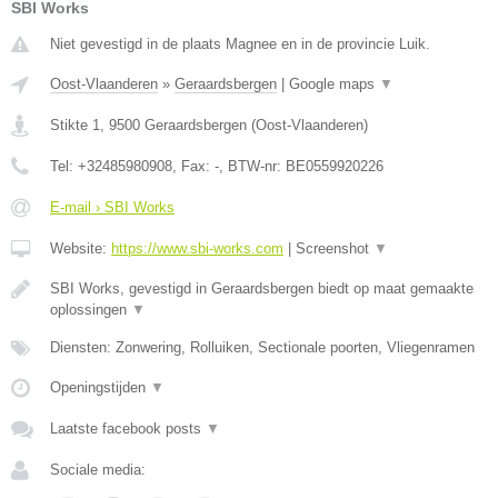
SBI Works
Niet gevestigd in de plaats Magnee en in de provincie Luik.
Oost-Vlaanderen
»
Geraardsbergen
|
Google maps
▼
Stikte 1
,
9500
Geraardsbergen
(
Oost-Vlaanderen
)
Tel:
+32485980908
, Fax:
-
, BTW-nr:
BE0559920226
E-mail › SBI Works
Website:
https://www.sbi-works.com
|
Screenshot
▼
SBI Works, gevestigd in Geraardsbergen biedt op maat gemaakte
oplossingen
▼
Diensten: Zonwering, Rolluiken, Sectionale poorten, Vliegenramen
Openingstijden
▼
Laatste facebook posts
▼
Sociale media: