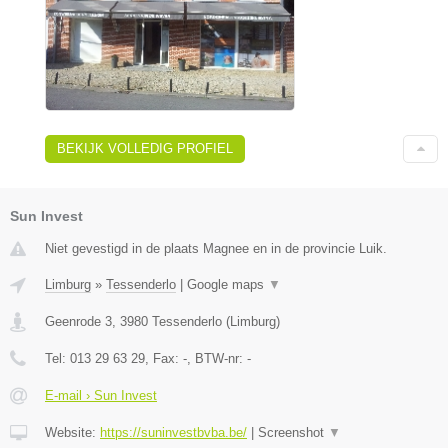
BEKIJK VOLLEDIG PROFIEL
Sun Invest
Niet gevestigd in de plaats Magnee en in de provincie Luik.
Limburg
»
Tessenderlo
|
Google maps
▼
Geenrode 3
,
3980
Tessenderlo
(
Limburg
)
Tel:
013 29 63 29
, Fax:
-
, BTW-nr:
-
E-mail › Sun Invest
Website:
https://suninvestbvba.be/
|
Screenshot
▼