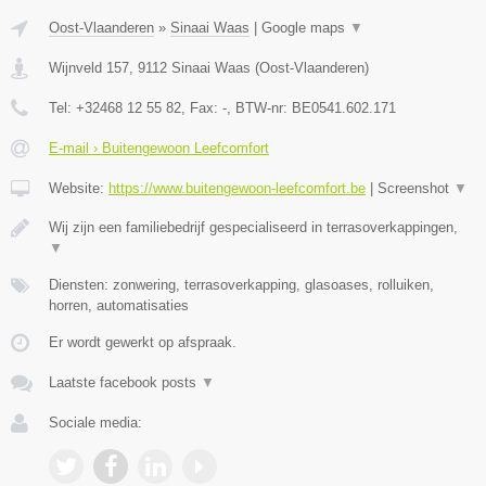
Oost-Vlaanderen
»
Sinaai Waas
|
Google maps
▼
Wijnveld 157
,
9112
Sinaai Waas
(
Oost-Vlaanderen
)
Tel:
+32468 12 55 82
, Fax:
-
, BTW-nr:
BE0541.602.171
E-mail › Buitengewoon Leefcomfort
Website:
https://www.buitengewoon-leefcomfort.be
|
Screenshot
▼
Wij zijn een familiebedrijf gespecialiseerd in terrasoverkappingen,
▼
Diensten: zonwering, terrasoverkapping, glasoases, rolluiken,
horren, automatisaties
Er wordt gewerkt op afspraak.
Laatste facebook posts
▼
Sociale media: