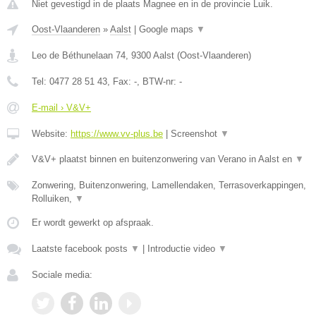
Niet gevestigd in de plaats Magnee en in de provincie Luik.
Oost-Vlaanderen
»
Aalst
|
Google maps
▼
Leo de Béthunelaan 74
,
9300
Aalst
(
Oost-Vlaanderen
)
Tel:
0477 28 51 43
, Fax:
-
, BTW-nr:
-
E-mail › V&V+
Website:
https://www.vv-plus.be
|
Screenshot
▼
V&V+ plaatst binnen en buitenzonwering van Verano in Aalst en
▼
Zonwering, Buitenzonwering, Lamellendaken, Terrasoverkappingen,
Rolluiken,
▼
Er wordt gewerkt op afspraak.
Laatste facebook posts
▼
|
Introductie video
▼
Sociale media: