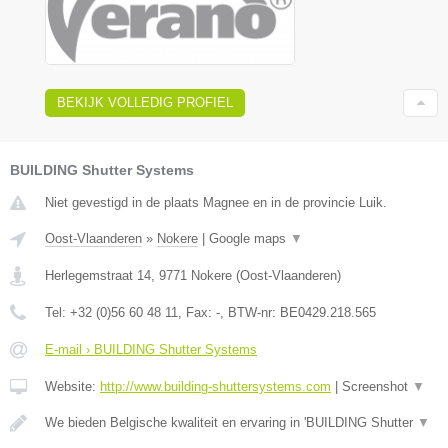
BEKIJK VOLLEDIG PROFIEL
BUILDING Shutter Systems
Niet gevestigd in de plaats Magnee en in de provincie Luik.
Oost-Vlaanderen
»
Nokere
|
Google maps
▼
Herlegemstraat 14
,
9771
Nokere
(
Oost-Vlaanderen
)
Tel:
+32 (0)56 60 48 11
, Fax:
-
, BTW-nr:
BE0429.218.565
E-mail › BUILDING Shutter Systems
Website:
http://www.building-shuttersystems.com
|
Screenshot
▼
We bieden Belgische kwaliteit en ervaring in 'BUILDING Shutter
▼