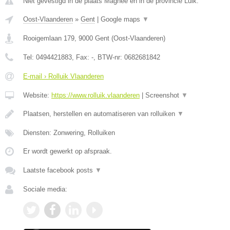
Niet gevestigd in de plaats Magnee en in de provincie Luik.
Oost-Vlaanderen
»
Gent
|
Google maps
▼
Rooigemlaan 179
,
9000
Gent
(
Oost-Vlaanderen
)
Tel:
0494421883
, Fax:
-
, BTW-nr:
0682681842
E-mail › Rolluik Vlaanderen
Website:
https://www.rolluik.vlaanderen
|
Screenshot
▼
Plaatsen, herstellen en automatiseren van rolluiken
▼
Diensten: Zonwering, Rolluiken
Er wordt gewerkt op afspraak.
Laatste facebook posts
▼
Sociale media: