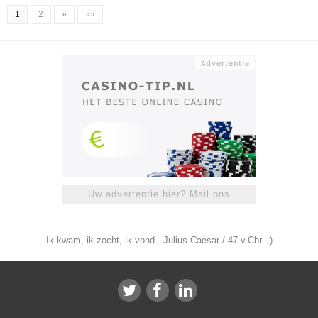
1
2
»
»»
Uw advertentie hier? Mail ons
Ik kwam, ik zocht, ik vond - Julius Caesar / 47 v.Chr. ;)