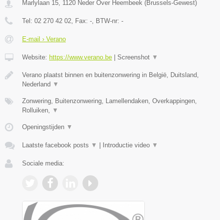
Marlylaan 15
,
1120
Neder Over Heembeek
(
Brussels-Gewest
)
Tel:
02 270 42 02
, Fax:
-
, BTW-nr:
-
E-mail › Verano
Website:
https://www.verano.be
|
Screenshot
▼
Verano plaatst binnen en buitenzonwering in België, Duitsland,
Nederland
▼
Zonwering, Buitenzonwering, Lamellendaken, Overkappingen,
Rolluiken,
▼
Openingstijden
▼
Laatste facebook posts
▼
|
Introductie video
▼
Sociale media: