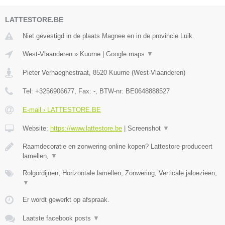
LATTESTORE.BE
Niet gevestigd in de plaats Magnee en in de provincie Luik.
West-Vlaanderen
»
Kuurne
|
Google maps
▼
Pieter Verhaeghestraat
,
8520
Kuurne
(
West-Vlaanderen
)
Tel:
+3256906677
, Fax:
-
, BTW-nr:
BE0648888527
E-mail › LATTESTORE.BE
Website:
https://www.lattestore.be
|
Screenshot
▼
Raamdecoratie en zonwering online kopen? Lattestore produceert
lamellen,
▼
Rolgordijnen, Horizontale lamellen, Zonwering, Verticale jaloezieën,
▼
Er wordt gewerkt op afspraak.
Laatste facebook posts
▼