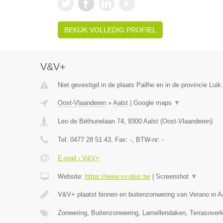
BEKIJK VOLLEDIG PROFIEL
V&V+
Niet gevestigd in de plaats Pailhe en in de provincie Luik.
Oost-Vlaanderen
»
Aalst
|
Google maps
▼
Leo de Béthunelaan 74
,
9300
Aalst
(
Oost-Vlaanderen
)
Tel:
0477 28 51 43
, Fax:
-
, BTW-nr:
-
E-mail › V&V+
Website:
https://www.vv-plus.be
|
Screenshot
▼
V&V+ plaatst binnen en buitenzonwering van Verano in A
Zonwering, Buitenzonwering, Lamellendaken, Terrasoverk