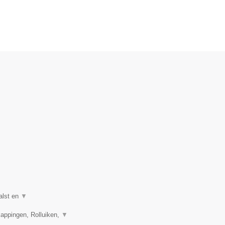
alst en
▼
appingen, Rolluiken,
▼