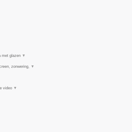
a met glazen
▼
creen, zonwering,
▼
ie video
▼