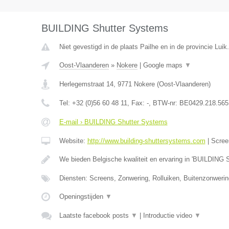
BUILDING Shutter Systems
Niet gevestigd in de plaats Pailhe en in de provincie Luik.
Oost-Vlaanderen
»
Nokere
|
Google maps
▼
Herlegemstraat 14
,
9771
Nokere
(
Oost-Vlaanderen
)
Tel:
+32 (0)56 60 48 11
, Fax:
-
, BTW-nr:
BE0429.218.565
E-mail › BUILDING Shutter Systems
Website:
http://www.building-shuttersystems.com
|
Scree
We bieden Belgische kwaliteit en ervaring in 'BUILDING 
Diensten: Screens, Zonwering, Rolluiken, Buitenzonweri
Openingstijden
▼
Laatste facebook posts
▼
|
Introductie video
▼