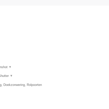
nshot
▼
Shutter
▼
ng, Doekzonwering, Rolpoorten