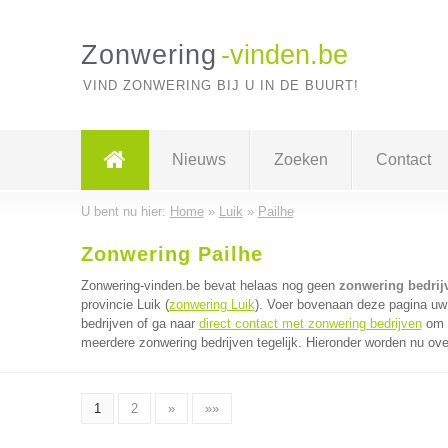
Zonwering
-vinden.be
VIND ZONWERING BIJ U IN DE BUURT!
Nieuws
Zoeken
Contact
U bent nu hier:
Home
»
Luik
»
Pailhe
Zonwering Pailhe
Zonwering-vinden.be bevat helaas nog geen
zonwering bedrijv
provincie Luik (
zonwering Luik
). Voer bovenaan deze pagina uw 
bedrijven of ga naar
direct contact met zonwering bedrijven
om v
meerdere zonwering bedrijven tegelijk. Hieronder worden nu ove
1
2
»
»»