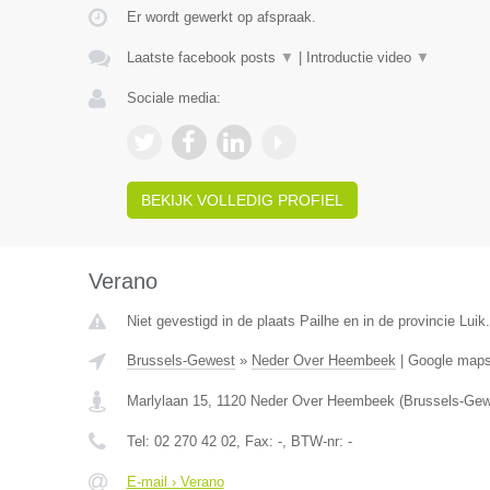
Er wordt gewerkt op afspraak.
Laatste facebook posts
▼
|
Introductie video
▼
Sociale media:
BEKIJK VOLLEDIG PROFIEL
Verano
Niet gevestigd in de plaats Pailhe en in de provincie Luik.
Brussels-Gewest
»
Neder Over Heembeek
|
Google map
Marlylaan 15
,
1120
Neder Over Heembeek
(
Brussels-Gew
Tel:
02 270 42 02
, Fax:
-
, BTW-nr:
-
E-mail › Verano