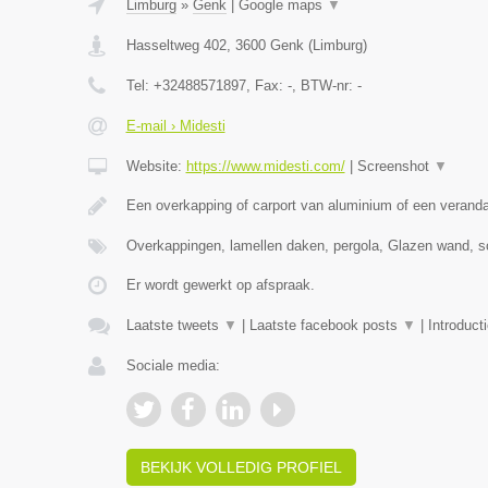
Limburg
»
Genk
|
Google maps
▼
Hasseltweg 402
,
3600
Genk
(
Limburg
)
Tel:
+32488571897
, Fax:
-
, BTW-nr:
-
E-mail › Midesti
Website:
https://www.midesti.com/
|
Screenshot
▼
Een overkapping of carport van aluminium of een verand
Overkappingen, lamellen daken, pergola, Glazen wand, s
Er wordt gewerkt op afspraak.
Laatste tweets
▼
|
Laatste facebook posts
▼
|
Introduct
Sociale media:
BEKIJK VOLLEDIG PROFIEL