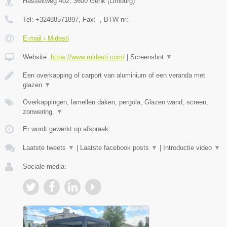
Hasseltweg 402
,
3600
Genk
(
Limburg
)
Tel:
+32488571897
, Fax:
-
, BTW-nr:
-
E-mail › Midesti
Website:
https://www.midesti.com/
|
Screenshot
▼
Een overkapping of carport van aluminium of een veranda met
glazen
▼
Overkappingen, lamellen daken, pergola, Glazen wand, screen,
zonwering,
▼
Er wordt gewerkt op afspraak.
Laatste tweets
▼
|
Laatste facebook posts
▼
|
Introductie video
▼
Sociale media: