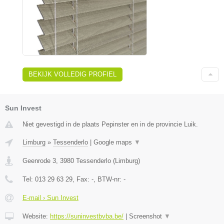
BEKIJK VOLLEDIG PROFIEL
Sun Invest
Niet gevestigd in de plaats Pepinster en in de provincie Luik.
Limburg
»
Tessenderlo
|
Google maps
▼
Geenrode 3
,
3980
Tessenderlo
(
Limburg
)
Tel:
013 29 63 29
, Fax:
-
, BTW-nr:
-
E-mail › Sun Invest
Website:
https://suninvestbvba.be/
|
Screenshot
▼