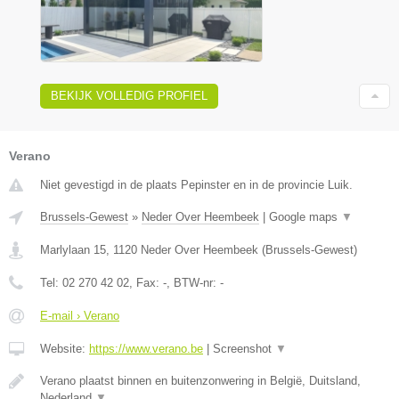
BEKIJK VOLLEDIG PROFIEL
Verano
Niet gevestigd in de plaats Pepinster en in de provincie Luik.
Brussels-Gewest
»
Neder Over Heembeek
|
Google maps
▼
Marlylaan 15
,
1120
Neder Over Heembeek
(
Brussels-Gewest
)
Tel:
02 270 42 02
, Fax:
-
, BTW-nr:
-
E-mail › Verano
Website:
https://www.verano.be
|
Screenshot
▼
Verano plaatst binnen en buitenzonwering in België, Duitsland,
Nederland
▼