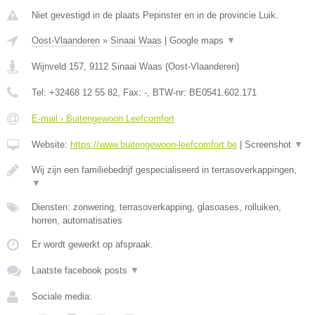
Niet gevestigd in de plaats Pepinster en in de provincie Luik.
Oost-Vlaanderen
»
Sinaai Waas
|
Google maps
▼
Wijnveld 157
,
9112
Sinaai Waas
(
Oost-Vlaanderen
)
Tel:
+32468 12 55 82
, Fax:
-
, BTW-nr:
BE0541.602.171
E-mail › Buitengewoon Leefcomfort
Website:
https://www.buitengewoon-leefcomfort.be
|
Screenshot
▼
Wij zijn een familiebedrijf gespecialiseerd in terrasoverkappingen,
▼
Diensten: zonwering, terrasoverkapping, glasoases, rolluiken,
horren, automatisaties
Er wordt gewerkt op afspraak.
Laatste facebook posts
▼
Sociale media: