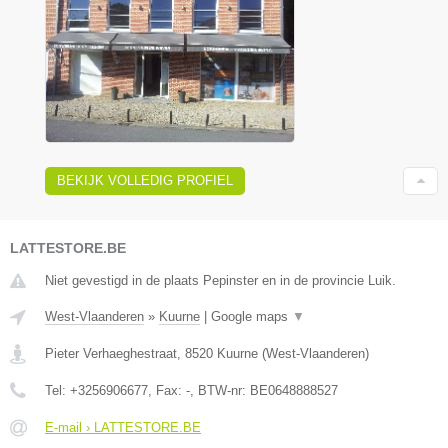
BEKIJK VOLLEDIG PROFIEL
LATTESTORE.BE
Niet gevestigd in de plaats Pepinster en in de provincie Luik.
West-Vlaanderen
»
Kuurne
|
Google maps
▼
Pieter Verhaeghestraat
,
8520
Kuurne
(
West-Vlaanderen
)
Tel:
+3256906677
, Fax:
-
, BTW-nr:
BE0648888527
E-mail › LATTESTORE.BE