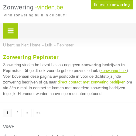
Ik lever
zonwering
Zonwering
-vinden.be
Vind zonwering bij u in de buurt!
U bent nu hier:
Home
»
Luik
»
Pepinster
Zonwering Pepinster
Zonwering-vinden.be bevat helaas nog geen
zonwering bedrijven in
Pepinster
. Dit geldt ook voor de gehele provincie Luik (
zonwering Luik
).
Voer bovenaan deze pagina uw postcode in voor de dichtstbijzijnde
zonwering bedrijven of ga naar
direct contact met zonwering bedrijven
om
via één e-mail in contact te komen met meerdere zonwering bedrijven
tegelijk. Hieronder worden nu overige resultaten getoond.
1
2
»
»»
V&V+