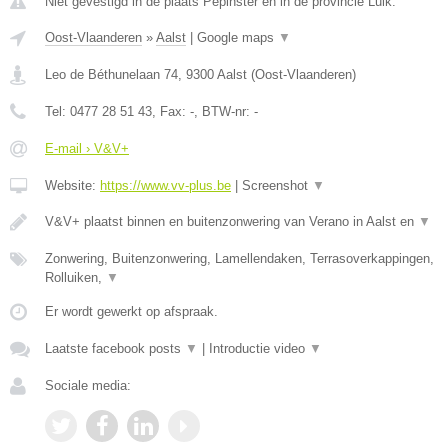
Niet gevestigd in de plaats Pepinster en in de provincie Luik.
Oost-Vlaanderen
»
Aalst
|
Google maps
▼
Leo de Béthunelaan 74
,
9300
Aalst
(
Oost-Vlaanderen
)
Tel:
0477 28 51 43
, Fax:
-
, BTW-nr:
-
E-mail › V&V+
Website:
https://www.vv-plus.be
|
Screenshot
▼
V&V+ plaatst binnen en buitenzonwering van Verano in Aalst en
▼
Zonwering, Buitenzonwering, Lamellendaken, Terrasoverkappingen,
Rolluiken,
▼
Er wordt gewerkt op afspraak.
Laatste facebook posts
▼
|
Introductie video
▼
Sociale media: