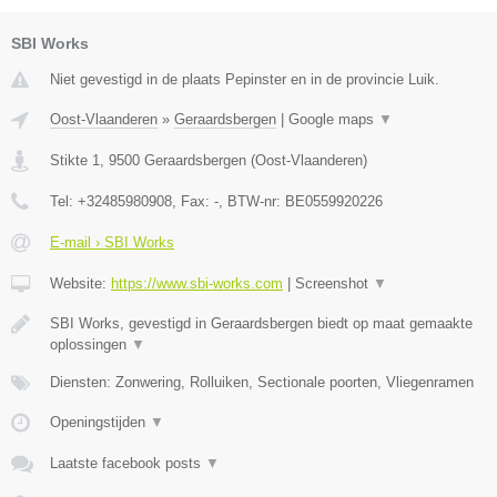
SBI Works
Niet gevestigd in de plaats Pepinster en in de provincie Luik.
Oost-Vlaanderen
»
Geraardsbergen
|
Google maps
▼
Stikte 1
,
9500
Geraardsbergen
(
Oost-Vlaanderen
)
Tel:
+32485980908
, Fax:
-
, BTW-nr:
BE0559920226
E-mail › SBI Works
Website:
https://www.sbi-works.com
|
Screenshot
▼
SBI Works, gevestigd in Geraardsbergen biedt op maat gemaakte
oplossingen
▼
Diensten: Zonwering, Rolluiken, Sectionale poorten, Vliegenramen
Openingstijden
▼
Laatste facebook posts
▼