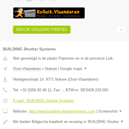
BEKIJK VOLLEDIG PROFIEL
BUILDING Shutter Systems
Niet gevestigd in de plaats Pepinster en in de provincie Luik.
Oost-Vlaanderen
»
Nokere
|
Google maps
▼
Herlegemstraat 14
,
9771
Nokere
(
Oost-Vlaanderen
)
Tel:
+32 (0)56 60 48 11
, Fax:
-
, BTW-nr:
BE0429.218.565
E-mail › BUILDING Shutter Systems
Website:
http://www.building-shuttersystems.com
|
Screenshot
▼
We bieden Belgische kwaliteit en ervaring in 'BUILDING Shutter
▼