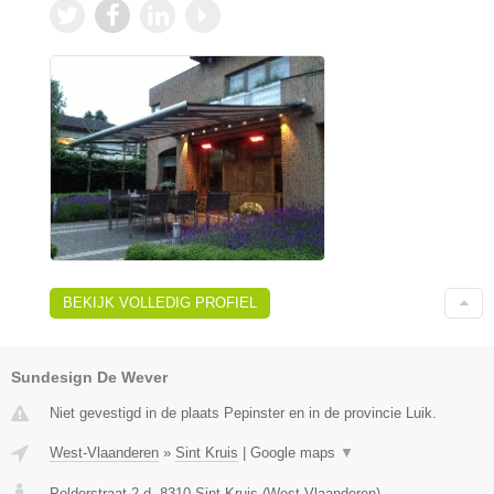
BEKIJK VOLLEDIG PROFIEL
Sundesign De Wever
Niet gevestigd in de plaats Pepinster en in de provincie Luik.
West-Vlaanderen
»
Sint Kruis
|
Google maps
▼
Polderstraat 2 d
,
8310
Sint Kruis
(
West-Vlaanderen
)