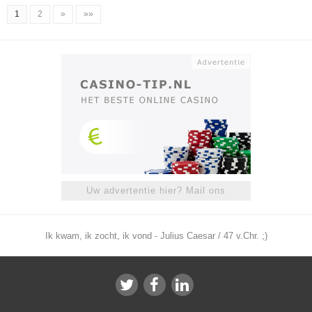
1
2
»
»»
Uw advertentie hier? Mail ons
Ik kwam, ik zocht, ik vond - Julius Caesar / 47 v.Chr. ;)