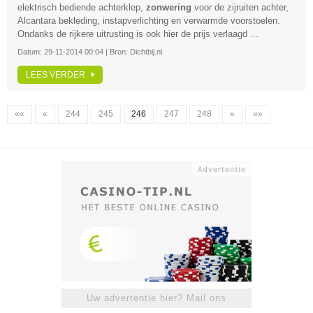
elektrisch bediende achterklep,
zonwering
voor de zijruiten achter,
Alcantara bekleding, instapverlichting en verwarmde voorstoelen.
Ondanks de rijkere uitrusting is ook hier de prijs verlaagd ...
Datum:
29-11-2014 00:04
| Bron:
Dichtbij.nl
LEES VERDER
««
«
244
245
246
247
248
»
»»
Uw advertentie hier? Mail ons