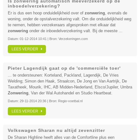
Is zonwering automatisch meeverzekerd op de
inboedelverzekering?
Er is dus een hoop onduidelijkheid over of
zonwering
, evenals de
woning, onder de opstalverzekering valt. Om die onduidelijkheid weg
te nemen, hebben verzekeraars afgesproken met elkaar dat
zonwering
onder de inboedelverzekering valt. Bij de meeste ...
Datum:
01-12-2014 10:41
| Bron:
Verzekeringen.com
LEES VERDER
Pieter Lagendijk gaat op de 'commerciële toer'
... te ondersteunen: Korteland, Packland, Lagendijk, De Vries
Welding; Simon den Haak, Straalcon, De Jong en Van Aartrijk, De
Taxatheek, Mourik, IHC, AB Midden-Nederland, Elsco/Jupiler, Umbra
Zonwering
, Van der Wal Autohandel en Studio Heartbeat.
Datum:
29-11-2014 20:36
| Bron:
Regio-voetbal.nl
LEES VERDER
Volkswagen Sharan nu altijd zevenzitter
De Sharan Highline heeft alles van de Comfortline plus een