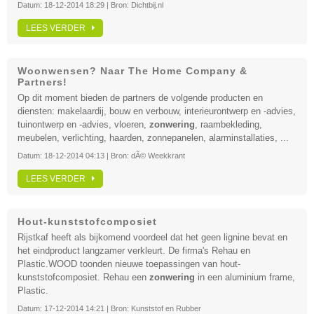
Datum:
18-12-2014 18:29
| Bron:
Dichtbij.nl
LEES VERDER
Woonwensen? Naar The Home Company &
Partners!
Op dit moment bieden de partners de volgende producten en
diensten: makelaardij, bouw en verbouw, interieurontwerp en -advies,
tuinontwerp en -advies, vloeren,
zonwering
, raambekleding,
meubelen, verlichting, haarden, zonnepanelen, alarminstallaties, ...
Datum:
18-12-2014 04:13
| Bron:
dÃ© Weekkrant
LEES VERDER
Hout-kunststofcomposiet
Rijstkaf heeft als bijkomend voordeel dat het geen lignine bevat en
het eindproduct langzamer verkleurt. De firma's Rehau en
Plastic.WOOD toonden nieuwe toepassingen van hout-
kunststofcomposiet. Rehau een
zonwering
in een aluminium frame,
Plastic.
Datum:
17-12-2014 14:21
| Bron:
Kunststof en Rubber