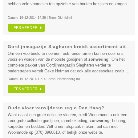
hebben vele voordelen ten opzichte van houten kozijnen en zorgen
...
Datum:
19-12-2014 14:39
| Bron:
Dichtbij.nl
LEES VERDER
Gordijnmagazijn Slagharen breidt assortiment uit
Om een voorbeeld te noemen; ook ronde ramen kunnen door ons
voorzien worden van de mooiste gordijnen of
zonwering
.' Om het
complete pakket van Gordijnmagazijn Slagharen verder te
onderstrepen vertelt Geke Hofman dat ook alle accessoires zoals ...
Datum:
19-12-2014 11:14
| Bron:
Hardenberg.nu
LEES VERDER
Oude vloer verwijderen regio Den Haag?
Want naast een grote collectie vloeren, biedt Woonmode u ook een
zeer grote collectie gordijnen, raambekleding,
zonwering
, behang,
karpetten en bedden. Wilt u een afspraak maken, bel dan met
Woonmode op (070) 3960610, of bekijk onze website.