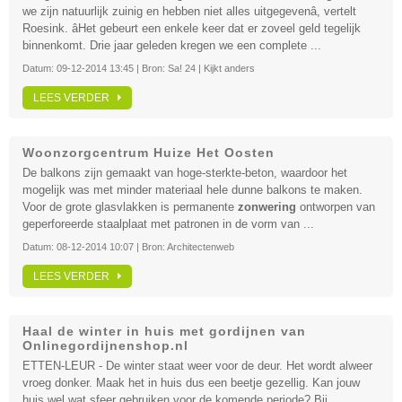
we zijn natuurlijk zuinig en hebben niet alles uitgegevenâ, vertelt
Roesink. âHet gebeurt een enkele keer dat er zoveel geld tegelijk
binnenkomt. Drie jaar geleden kregen we een complete ...
Datum:
09-12-2014 13:45
| Bron:
Sa! 24 | Kijkt anders
LEES VERDER
Woonzorgcentrum Huize Het Oosten
De balkons zijn gemaakt van hoge-sterkte-beton, waardoor het
mogelijk was met minder materiaal hele dunne balkons te maken.
Voor de grote glasvlakken is permanente
zonwering
ontworpen van
geperforeerde staalplaat met patronen in de vorm van ...
Datum:
08-12-2014 10:07
| Bron:
Architectenweb
LEES VERDER
Haal de winter in huis met gordijnen van
Onlinegordijnenshop.nl
ETTEN-LEUR - De winter staat weer voor de deur. Het wordt alweer
vroeg donker. Maak het in huis dus een beetje gezellig. Kan jouw
huis wel wat sfeer gebruiken voor de komende periode? Bij