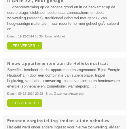
It Grien 32 , Houtigehage
... vloerverwarming op de begane grond en in de badkamer op de
eerste etage, elektrisch bedienbaar zonnescherm en deels
zonwering
(screens), traditioneel gebouwd met gebruik van
hoogwaardige materialen, naar recente normen geheel geÃ¯soleerd
en ...
Datum:
11-12-2014 10:36
| Bron:
Waldnet
LEES VERDER
Nieuw appartementen aan de Hellekensstraat
Specifiek betekent dit dat appartementen zogenaamd 'Bijna Energie
Neutraal' zijn door een combinatie van superisolatie, trippel
beglazing, ventilatie,
zonwering
, passieve koeling en hernieuwbare
energie (zonnepanelen, zonneboiler, warmtepomp,... )
Datum:
09-12-2014 20:22
| Bron:
Gazet van Antwerpen
LEES VERDER
Freonen zorginstelling treden uit de schaduw
Het geld werd onder andere ingezet voor nieuwe
zonwering
. âMaar