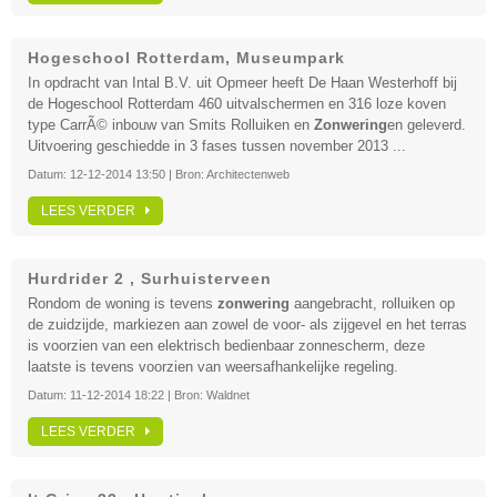
Hogeschool Rotterdam, Museumpark
In opdracht van Intal B.V. uit Opmeer heeft De Haan Westerhoff bij
de Hogeschool Rotterdam 460 uitvalschermen en 316 loze koven
type CarrÃ© inbouw van Smits Rolluiken en
Zonwering
en geleverd.
Uitvoering geschiedde in 3 fases tussen november 2013 ...
Datum:
12-12-2014 13:50
| Bron:
Architectenweb
LEES VERDER
Hurdrider 2 , Surhuisterveen
Rondom de woning is tevens
zonwering
aangebracht, rolluiken op
de zuidzijde, markiezen aan zowel de voor- als zijgevel en het terras
is voorzien van een elektrisch bedienbaar zonnescherm, deze
laatste is tevens voorzien van weersafhankelijke regeling.
Datum:
11-12-2014 18:22
| Bron:
Waldnet
LEES VERDER