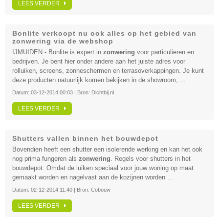
LEES VERDER
Bonlite verkoopt nu ook alles op het gebied van
zonwering via de webshop
IJMUIDEN - Bonlite is expert in
zonwering
voor particulieren en
bedrijven. Je bent hier onder andere aan het juiste adres voor
rolluiken, screens, zonneschermen en terrasoverkappingen. Je kunt
deze producten natuurlijk komen bekijken in de showroom, ...
Datum:
03-12-2014 00:03
| Bron:
Dichtbij.nl
LEES VERDER
Shutters vallen binnen het bouwdepot
Bovendien heeft een shutter een isolerende werking en kan het ook
nog prima fungeren als
zonwering
. Regels voor shutters in het
bouwdepot. Omdat de luiken speciaal voor jouw woning op maat
gemaakt worden en nagelvast aan de kozijnen worden ...
Datum:
02-12-2014 11:40
| Bron:
Cobouw
LEES VERDER