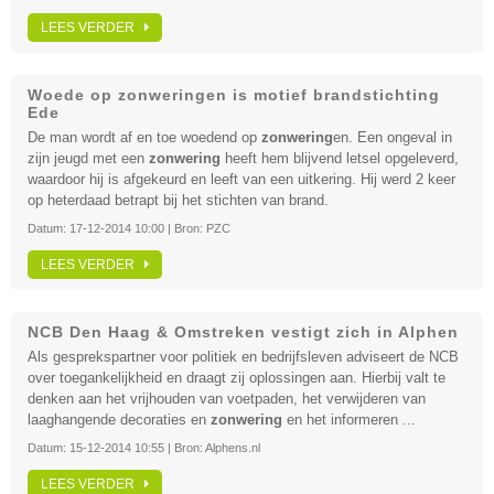
LEES VERDER
Woede op zonweringen is motief brandstichting
Ede
De man wordt af en toe woedend op
zonwering
en. Een ongeval in
zijn jeugd met een
zonwering
heeft hem blijvend letsel opgeleverd,
waardoor hij is afgekeurd en leeft van een uitkering. Hij werd 2 keer
op heterdaad betrapt bij het stichten van brand.
Datum:
17-12-2014 10:00
| Bron:
PZC
LEES VERDER
NCB Den Haag & Omstreken vestigt zich in Alphen
Als gesprekspartner voor politiek en bedrijfsleven adviseert de NCB
over toegankelijkheid en draagt zij oplossingen aan. Hierbij valt te
denken aan het vrijhouden van voetpaden, het verwijderen van
laaghangende decoraties en
zonwering
en het informeren ...
Datum:
15-12-2014 10:55
| Bron:
Alphens.nl
LEES VERDER