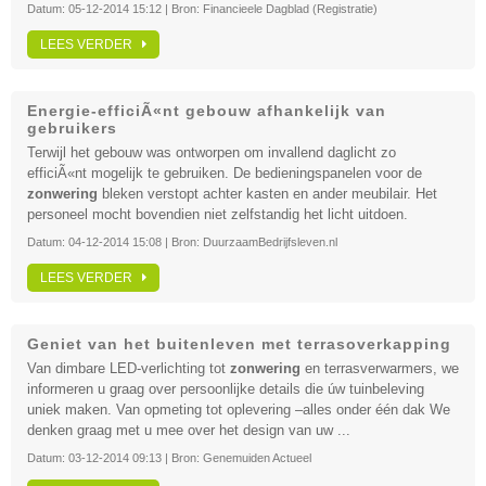
Datum:
05-12-2014 15:12
| Bron:
Financieele Dagblad (Registratie)
LEES VERDER
Energie-efficiÃ«nt gebouw afhankelijk van
gebruikers
Terwijl het gebouw was ontworpen om invallend daglicht zo
efficiÃ«nt mogelijk te gebruiken. De bedieningspanelen voor de
zonwering
bleken verstopt achter kasten en ander meubilair. Het
personeel mocht bovendien niet zelfstandig het licht uitdoen.
Datum:
04-12-2014 15:08
| Bron:
DuurzaamBedrijfsleven.nl
LEES VERDER
Geniet van het buitenleven met terrasoverkapping
Van dimbare LED-verlichting tot
zonwering
en terrasverwarmers, we
informeren u graag over persoonlijke details die úw tuinbeleving
uniek maken. Van opmeting tot oplevering –alles onder één dak We
denken graag met u mee over het design van uw ...
Datum:
03-12-2014 09:13
| Bron:
Genemuiden Actueel