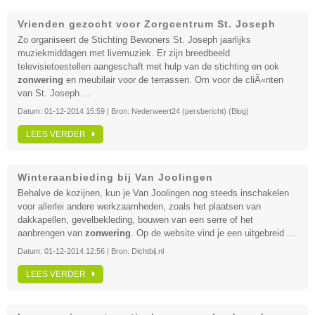
Vrienden gezocht voor Zorgcentrum St. Joseph
Zo organiseert de Stichting Bewoners St. Joseph jaarlijks
muziekmiddagen met livemuziek. Er zijn breedbeeld
televisietoestellen aangeschaft met hulp van de stichting en ook
zonwering
en meubilair voor de terrassen. Om voor de cliÃ«nten
van St. Joseph ...
Datum:
01-12-2014 15:59
| Bron:
Nederweert24 (persbericht) (Blog)
LEES VERDER
Winteraanbieding bij Van Joolingen
Behalve de kozijnen, kun je Van Joolingen nog steeds inschakelen
voor allerlei andere werkzaamheden, zoals het plaatsen van
dakkapellen, gevelbekleding, bouwen van een serre of het
aanbrengen van
zonwering
. Op de website vind je een uitgebreid ...
Datum:
01-12-2014 12:56
| Bron:
Dichtbij.nl
LEES VERDER