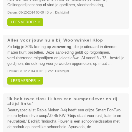
Onlinegordijnenshop.nl vind je gordijnen, vloerbedekking, ...
Datum:
08-12-2014 00:09
| Bron:
Dichtbij.nl
LEES VERDER
Alles voor jouw huis bij Woonwinkel Klop
Zo krijg je 30% korting op
zonwering
, die je uiteraard in diverse
maten kunt bestellen. Deze aanbieding geldt op rolgordijnen,
verduisterende rolgordijnen en jaloezieÃ«n. Al vanaf â¬ 73,- bestel je
gordijnen, die ook nog voor je worden opgemeten, op maat ...
Datum:
08-12-2014 00:01
| Bron:
Dichtbij.nl
LEES VERDER
'Ik heb twee tics: ik ben een bumperklever en rij
altijd links'
Beautyspecialist Rabia Mohan (44) heeft een grijze Smart For-Two
micro hybrid drive coupÃ© 45 KW. 'Grijs staat voor rust, kalmte en
neutraliteit.' Bedrijf: 'Indischa Flower is een schoonheidssalon met
de nadruk op innerlijke schoonheid. Ayurveda, de ...