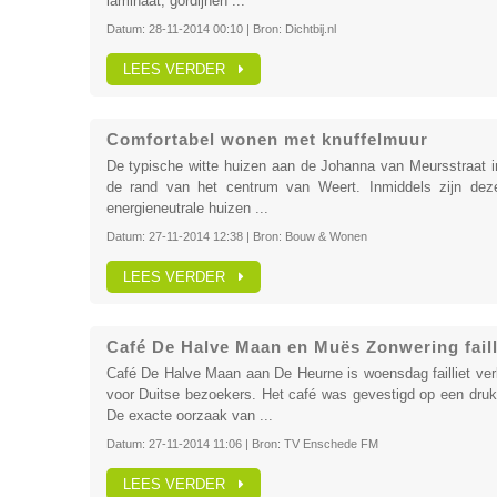
laminaat, gordijnen ...
Datum:
28-11-2014 00:10
| Bron:
Dichtbij.nl
LEES VERDER
Comfortabel wonen met knuffelmuur
De typische witte huizen aan de Johanna van Meursstraat i
de rand van het centrum van Weert. Inmiddels zijn dez
energieneutrale huizen ...
Datum:
27-11-2014 12:38
| Bron:
Bouw & Wonen
LEES VERDER
Café De Halve Maan en Muës Zonwering failli
Café De Halve Maan aan De Heurne is woensdag failliet ver
voor Duitse bezoekers. Het café was gevestigd op een druk
De exacte oorzaak van ...
Datum:
27-11-2014 11:06
| Bron:
TV Enschede FM
LEES VERDER