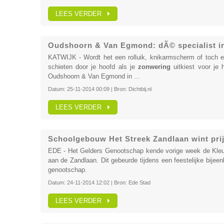
LEES VERDER
Oudshoorn & Van Egmond: dÃ© specialist in
KATWIJK - Wordt het een rolluik, knikarmscherm of toch e
schieten door je hoofd als je
zonwering
uitkiest voor je 
Oudshoorn & Van Egmond in ...
Datum:
25-11-2014 00:09
| Bron:
Dichtbij.nl
LEES VERDER
Schoolgebouw Het Streek Zandlaan wint pri
EDE - Het Gelders Genootschap kende vorige week de Kleur
aan de Zandlaan. Dit gebeurde tijdens een feestelijke bijee
genootschap.
Datum:
24-11-2014 12:02
| Bron:
Ede Stad
LEES VERDER