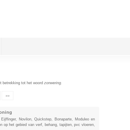
t betrekking tot het woord
zonwering
.
»»
oning
ijffinger, Novilon, Quickstep, Bonaparte, Moduleo en
on op het gebied van verf, behang, tapijten, pvc vloeren,