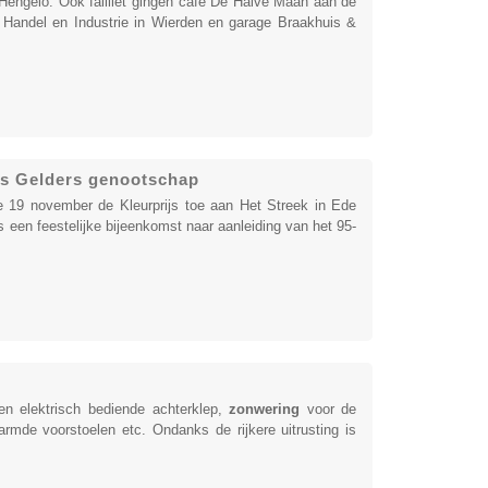
n Hengelo. Ook failliet gingen cafe De Halve Maan aan de
andel en Industrie in Wierden en garage Braakhuis &
js Gelders genootschap
19 november de Kleurprijs toe aan Het Streek in Ede
 een feestelijke bijeenkomst naar aanleiding van het 95-
en elektrisch bediende achterklep,
zonwering
voor de
rwarmde voorstoelen etc. Ondanks de rijkere uitrusting is