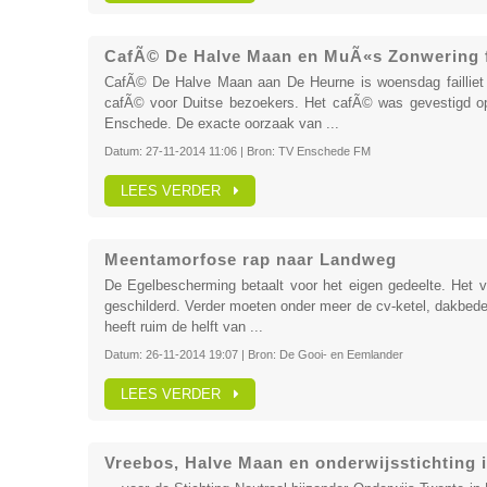
CafÃ© De Halve Maan en MuÃ«s Zonwering fail
CafÃ© De Halve Maan aan De Heurne is woensdag failliet
cafÃ© voor Duitse bezoekers. Het cafÃ© was gevestigd op 
Enschede. De exacte oorzaak van ...
Datum:
27-11-2014 11:06
| Bron:
TV Enschede FM
LEES VERDER
Meentamorfose rap naar Landweg
De Egelbescherming betaalt voor het eigen gedeelte. Het 
geschilderd. Verder moeten onder meer de cv-ketel, dakbed
heeft ruim de helft van ...
Datum:
26-11-2014 19:07
| Bron:
De Gooi- en Eemlander
LEES VERDER
Vreebos, Halve Maan en onderwijsstichting in