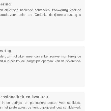
oering
en elektrisch bediende achterklep,
zonwering
voor de
rwarmde voorstoelen etc. Ondanks de rijkere uitrusting is
wering
rden, zijn rolluiken meer dan enkel
zonwering
. Terwijl de
t u in het koude jaargetijde optimaal van de isolerende-
essionaliteit en kwaliteit
in de bedrijfs- en particuliere sector. Voor schilders,
het juiste adres. Je kunt vrijblijvend jouw schilderwerk