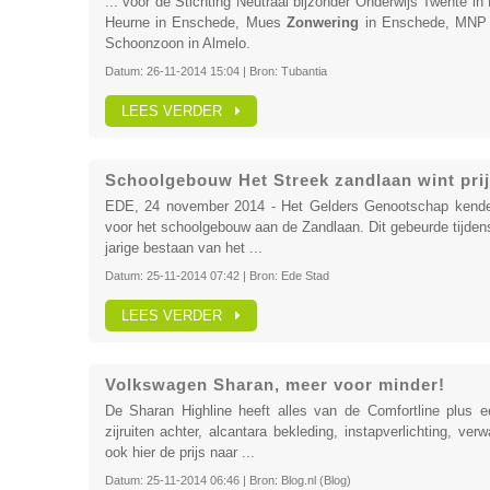
... voor de Stichting Neutraal bijzonder Onderwijs Twente i
Heurne in Enschede, Mues
Zonwering
in Enschede, MNP H
Schoonzoon in Almelo.
Datum:
26-11-2014 15:04
| Bron:
Tubantia
LEES VERDER
Schoolgebouw Het Streek zandlaan wint pri
EDE, 24 november 2014 - Het Gelders Genootschap kende 
voor het schoolgebouw aan de Zandlaan. Dit gebeurde tijdens
jarige bestaan van het ...
Datum:
25-11-2014 07:42
| Bron:
Ede Stad
LEES VERDER
Volkswagen Sharan, meer voor minder!
De Sharan Highline heeft alles van de Comfortline plus e
zijruiten achter, alcantara bekleding, instapverlichting, ve
ook hier de prijs naar ...
Datum:
25-11-2014 06:46
| Bron:
Blog.nl (Blog)