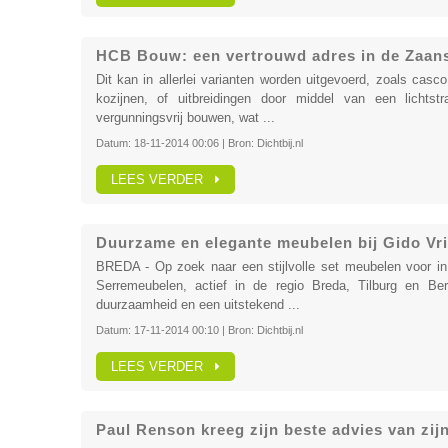
HCB Bouw: een vertrouwd adres in de Zaan
Dit kan in allerlei varianten worden uitgevoerd, zoals casc
kozijnen, of uitbreidingen door middel van een lichtst
vergunningsvrij bouwen, wat ...
Datum:
18-11-2014 00:06
| Bron:
Dichtbij.nl
LEES VERDER
Duurzame en elegante meubelen bij Gido Vr
BREDA - Op zoek naar een stijlvolle set meubelen voor in j
Serremeubelen, actief in de regio Breda, Tilburg en B
duurzaamheid en een uitstekend ...
Datum:
17-11-2014 00:10
| Bron:
Dichtbij.nl
LEES VERDER
Paul Renson kreeg zijn beste advies van zi