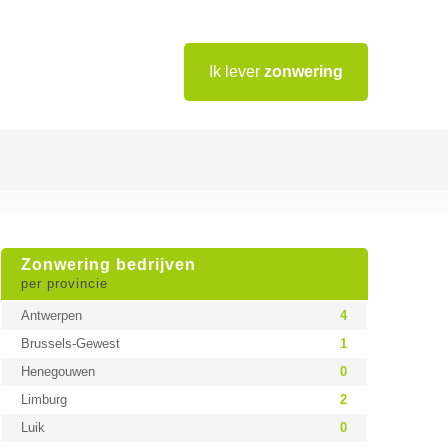
Ik lever
zonwering
Zonwering bedrijven
per provincie
Antwerpen
4
Brussels-Gewest
1
Henegouwen
0
Limburg
2
Luik
0