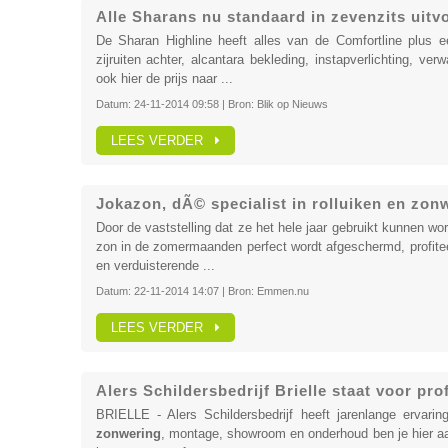
Alle Sharans nu standaard in zevenzits uitv
De Sharan Highline heeft alles van de Comfortline plus e
zijruiten achter, alcantara bekleding, instapverlichting, ve
ook hier de prijs naar ...
Datum:
24-11-2014 09:58
| Bron:
Blik op Nieuws
LEES VERDER
Jokazon, dÃ© specialist in rolluiken en zon
Door de vaststelling dat ze het hele jaar gebruikt kunnen wo
zon in de zomermaanden perfect wordt afgeschermd, profiteer
en verduisterende ...
Datum:
22-11-2014 14:07
| Bron:
Emmen.nu
LEES VERDER
Alers Schildersbedrijf Brielle staat voor prof
BRIELLE - Alers Schildersbedrijf heeft jarenlange ervaring 
zonwering
, montage, showroom en onderhoud ben je hier aan 