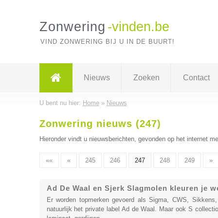
Zonwering
-vinden.be
VIND ZONWERING BIJ U IN DE BUURT!
Nieuws
Zoeken
Contact
U bent nu hier:
Home
»
Nieuws
Zonwering nieuws (247)
Hieronder vindt u nieuwsberichten, gevonden op het internet me
««
«
245
246
247
248
249
»
Ad De Waal en Sjerk Slagmolen kleuren je w
Er worden topmerken gevoerd als Sigma, CWS, Sikkens, E
natuurlijk het private label Ad de Waal. Maar ook S collecti