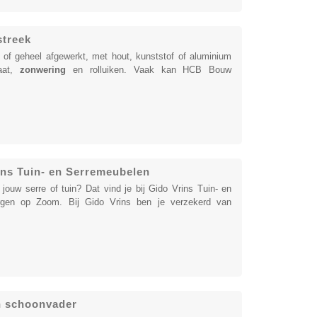
streek
o of geheel afgewerkt, met hout, kunststof of aluminium
raat,
zonwering
en rolluiken. Vaak kan HCB Bouw
ins Tuin- en Serremeubelen
ouw serre of tuin? Dat vind je bij Gido Vrins Tuin- en
ergen op Zoom. Bij Gido Vrins ben je verzekerd van
jn schoonvader