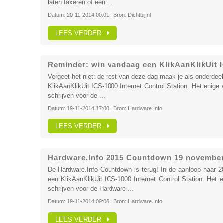
laten taxeren of een ...
Datum:
20-11-2014 00:01
| Bron:
Dichtbij.nl
LEES VERDER
Reminder: win vandaag een KlikAanKlikUit I
Vergeet het niet: de rest van deze dag maak je als onderde
KlikAanKlikUit ICS-1000 Internet Control Station. Het enige 
schrijven voor de ...
Datum:
19-11-2014 17:00
| Bron:
Hardware.Info
LEES VERDER
Hardware.Info 2015 Countdown 19 november: 
De Hardware.Info Countdown is terug! In de aanloop naar 
een KlikAanKlikUit ICS-1000 Internet Control Station. Het e
schrijven voor de Hardware ...
Datum:
19-11-2014 09:06
| Bron:
Hardware.Info
LEES VERDER