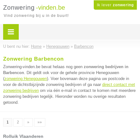
Ik lever
zonwering
Zonwering
-vinden.be
Vind zonwering bij u in de buurt!
U bent nu hier:
Home
»
Henegouwen
»
Barbencon
Zonwering Barbencon
Zonwering-vinden.be bevat helaas nog geen
zonwering bedrijven in
Barbencon
. Dit geldt ook voor de gehele provincie Henegouwen
(
zonwering Henegouwen
). Voer bovenaan deze pagina uw postcode in
voor de dichtstbijzijnde zonwering bedrijven of ga naar
direct contact met
zonwering bedrijven
om via één e-mail in contact te komen met meerdere
zonwering bedrijven tegelijk. Hieronder worden nu overige resultaten
getoond.
1
2
»
»»
Rolluik Vlaanderen