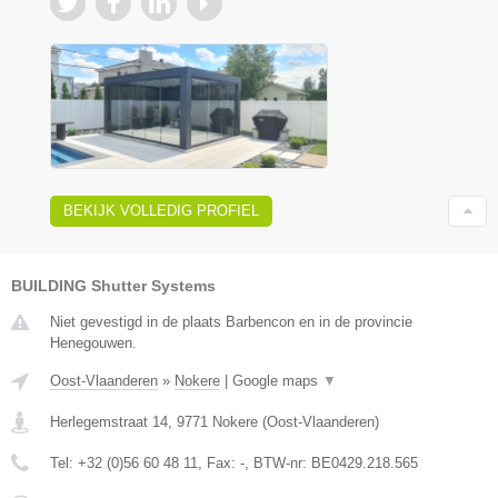
BEKIJK VOLLEDIG PROFIEL
BUILDING Shutter Systems
Niet gevestigd in de plaats Barbencon en in de provincie
Henegouwen.
Oost-Vlaanderen
»
Nokere
|
Google maps
▼
Herlegemstraat 14
,
9771
Nokere
(
Oost-Vlaanderen
)
Tel:
+32 (0)56 60 48 11
, Fax:
-
, BTW-nr:
BE0429.218.565