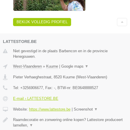
BEKIJK VOLLEDIG PROFIEL
LATTESTORE.BE
Niet gevestigd in de plaats Barbencon en in de provincie
Henegouwen.
West-Vlaanderen
»
Kuurne
|
Google maps
▼
Pieter Verhaeghestraat
,
8520
Kuurne
(
West-Vlaanderen
)
Tel:
+3256906677
, Fax:
-
, BTW-nr:
BE0648888527
E-mail › LATTESTORE.BE
Website:
https://www.lattestore.be
|
Screenshot
▼
Raamdecoratie en zonwering online kopen? Lattestore produceert
lamellen,
▼