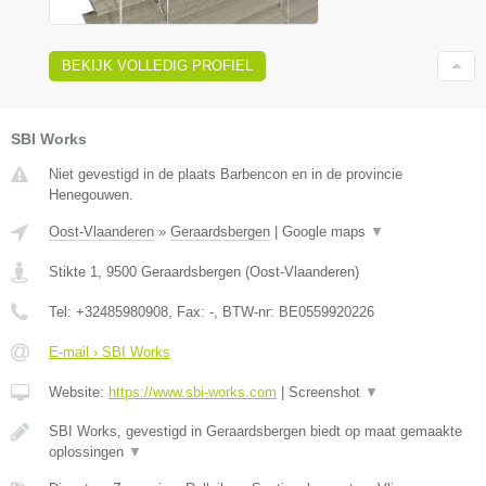
BEKIJK VOLLEDIG PROFIEL
SBI Works
Niet gevestigd in de plaats Barbencon en in de provincie
Henegouwen.
Oost-Vlaanderen
»
Geraardsbergen
|
Google maps
▼
Stikte 1
,
9500
Geraardsbergen
(
Oost-Vlaanderen
)
Tel:
+32485980908
, Fax:
-
, BTW-nr:
BE0559920226
E-mail › SBI Works
Website:
https://www.sbi-works.com
|
Screenshot
▼
SBI Works, gevestigd in Geraardsbergen biedt op maat gemaakte
oplossingen
▼