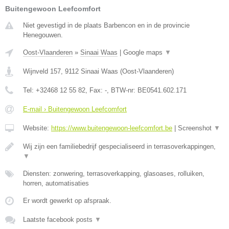
Buitengewoon Leefcomfort
Niet gevestigd in de plaats Barbencon en in de provincie
Henegouwen.
Oost-Vlaanderen
»
Sinaai Waas
|
Google maps
▼
Wijnveld 157
,
9112
Sinaai Waas
(
Oost-Vlaanderen
)
Tel:
+32468 12 55 82
, Fax:
-
, BTW-nr:
BE0541.602.171
E-mail › Buitengewoon Leefcomfort
Website:
https://www.buitengewoon-leefcomfort.be
|
Screenshot
▼
Wij zijn een familiebedrijf gespecialiseerd in terrasoverkappingen,
▼
Diensten: zonwering, terrasoverkapping, glasoases, rolluiken,
horren, automatisaties
Er wordt gewerkt op afspraak.
Laatste facebook posts
▼