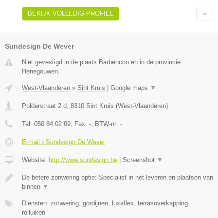
BEKIJK VOLLEDIG PROFIEL
Sundesign De Wever
Niet gevestigd in de plaats Barbencon en in de provincie
Henegouwen.
West-Vlaanderen
»
Sint Kruis
|
Google maps
▼
Polderstraat 2 d
,
8310
Sint Kruis
(
West-Vlaanderen
)
Tel:
050 84 02 09
, Fax:
-
, BTW-nr:
-
E-mail › Sundesign De Wever
Website:
http://www.sundesign.be
|
Screenshot
▼
De betere zonwering optie: Specialist in het leveren en plaatsen van
binnen
▼
Diensten: zonwering, gordijnen, luxaflex, terrasoverkapping,
rolluiken