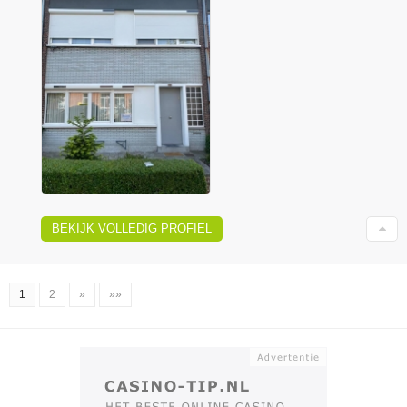
BEKIJK VOLLEDIG PROFIEL
1
2
»
»»