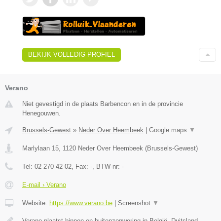
BEKIJK VOLLEDIG PROFIEL
Verano
Niet gevestigd in de plaats Barbencon en in de provincie
Henegouwen.
Brussels-Gewest
»
Neder Over Heembeek
|
Google maps
▼
Marlylaan 15
,
1120
Neder Over Heembeek
(
Brussels-Gewest
)
Tel:
02 270 42 02
, Fax:
-
, BTW-nr:
-
E-mail › Verano
Website:
https://www.verano.be
|
Screenshot
▼
Verano plaatst binnen en buitenzonwering in België, Duitsland,