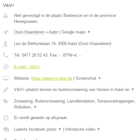
V&V+
Niet gevestigd in de plaats Barbencon en in de provincie
Henegouwen.
Oost-Vlaanderen
»
Aalst
|
Google maps
▼
Leo de Béthunelaan 74
,
9300
Aalst
(
Oost-Vlaanderen
)
Tel:
0477 28 51 43
, Fax:
-
, BTW-nr:
-
E-mail › V&V+
Website:
https://www.vv-plus.be
|
Screenshot
▼
V&V+ plaatst binnen en buitenzonwering van Verano in Aalst en
▼
Zonwering, Buitenzonwering, Lamellendaken, Terrasoverkappingen,
Rolluiken,
▼
Er wordt gewerkt op afspraak.
Laatste facebook posts
▼
|
Introductie video
▼