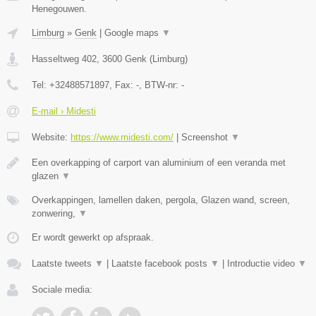
Henegouwen.
Limburg
»
Genk
|
Google maps
▼
Hasseltweg 402
,
3600
Genk
(
Limburg
)
Tel:
+32488571897
, Fax:
-
, BTW-nr:
-
E-mail › Midesti
Website:
https://www.midesti.com/
|
Screenshot
▼
Een overkapping of carport van aluminium of een veranda met
glazen
▼
Overkappingen, lamellen daken, pergola, Glazen wand, screen,
zonwering,
▼
Er wordt gewerkt op afspraak.
Laatste tweets
▼
|
Laatste facebook posts
▼
|
Introductie video
▼
Sociale media: