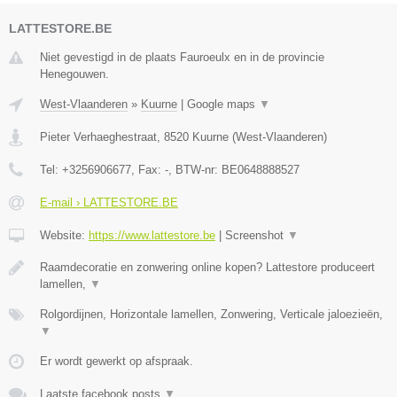
LATTESTORE.BE
Niet gevestigd in de plaats Fauroeulx en in de provincie
Henegouwen.
West-Vlaanderen
»
Kuurne
|
Google maps
▼
Pieter Verhaeghestraat
,
8520
Kuurne
(
West-Vlaanderen
)
Tel:
+3256906677
, Fax:
-
, BTW-nr:
BE0648888527
E-mail › LATTESTORE.BE
Website:
https://www.lattestore.be
|
Screenshot
▼
Raamdecoratie en zonwering online kopen? Lattestore produceert
lamellen,
▼
Rolgordijnen, Horizontale lamellen, Zonwering, Verticale jaloezieën,
▼
Er wordt gewerkt op afspraak.
Laatste facebook posts
▼