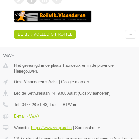
BEKIJK VOLLEDIG PROFIEL
V&V+
Niet gevestigd in de plaats Fauroeulx en in de provincie
Henegouwen.
Oost-Vlaanderen
»
Aalst
|
Google maps
▼
Leo de Béthunelaan 74
,
9300
Aalst
(
Oost-Vlaanderen
)
Tel:
0477 28 51 43
, Fax:
-
, BTW-nr:
-
E-mail › V&V+
Website:
https://www.vv-plus.be
|
Screenshot
▼
V&V+ plaatst binnen en buitenzonwering van Verano in Aalst en
▼