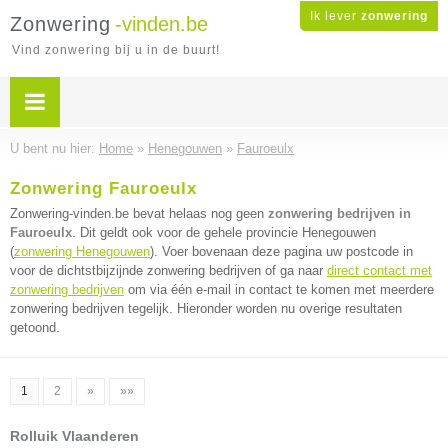
Ik lever
zonwering
Zonwering
-vinden.be
Vind zonwering bij u in de buurt!
U bent nu hier:
Home
»
Henegouwen
»
Fauroeulx
Zonwering Fauroeulx
Zonwering-vinden.be bevat helaas nog geen
zonwering bedrijven in
Fauroeulx
. Dit geldt ook voor de gehele provincie Henegouwen
(
zonwering Henegouwen
). Voer bovenaan deze pagina uw postcode in
voor de dichtstbijzijnde zonwering bedrijven of ga naar
direct contact met
zonwering bedrijven
om via één e-mail in contact te komen met meerdere
zonwering bedrijven tegelijk. Hieronder worden nu overige resultaten
getoond.
1
2
»
»»
Rolluik Vlaanderen