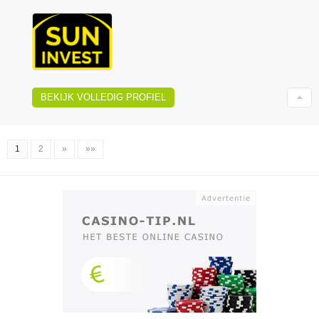
BEKIJK VOLLEDIG PROFIEL
1
2
»
»»