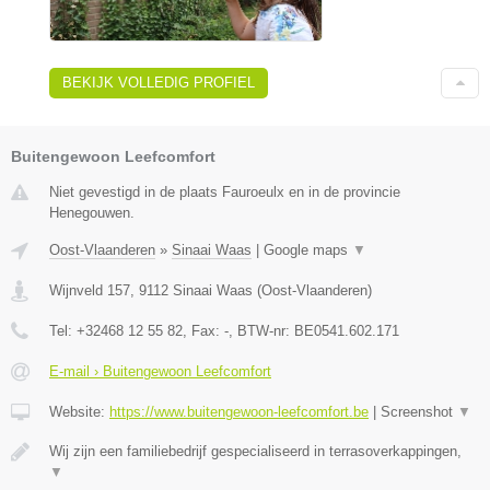
BEKIJK VOLLEDIG PROFIEL
Buitengewoon Leefcomfort
Niet gevestigd in de plaats Fauroeulx en in de provincie
Henegouwen.
Oost-Vlaanderen
»
Sinaai Waas
|
Google maps
▼
Wijnveld 157
,
9112
Sinaai Waas
(
Oost-Vlaanderen
)
Tel:
+32468 12 55 82
, Fax:
-
, BTW-nr:
BE0541.602.171
E-mail › Buitengewoon Leefcomfort
Website:
https://www.buitengewoon-leefcomfort.be
|
Screenshot
▼
Wij zijn een familiebedrijf gespecialiseerd in terrasoverkappingen,
▼