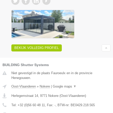
BEKIJK VOLLEDIG PROFIEL
BUILDING Shutter Systems
Niet gevestigd in de plaats Fauroeulx en in de provincie
Henegouwen.
Oost-Vlaanderen
»
Nokere
|
Google maps
▼
Herlegemstraat 14
,
9771
Nokere
(
Oost-Vlaanderen
)
Tel:
+32 (0)56 60 48 11
, Fax:
-
, BTW-nr:
BE0429.218.565