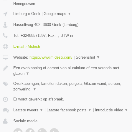
Henegouwen.
Limburg
»
Genk
|
Google maps
▼
Hasseltweg 402
,
3600
Genk
(
Limburg
)
Tel:
+32488571897
, Fax:
-
, BTW-nr:
-
E-mail › Midesti
Website:
https://www.midesti.com/
|
Screenshot
▼
Een overkapping of carport van aluminium of een veranda met
glazen
▼
Overkappingen, lamellen daken, pergola, Glazen wand, screen,
zonwering,
▼
Er wordt gewerkt op afspraak.
Laatste tweets
▼
|
Laatste facebook posts
▼
|
Introductie video
▼
Sociale media: