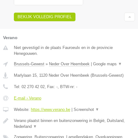
BEKIJK VOLLEDIG PROFIEL
Verano
Niet gevestigd in de plaats Fauroeulx en in de provincie
Henegouwen.
Brussels-Gewest
»
Neder Over Heembeek
|
Google maps
▼
Marlylaan 15
,
1120
Neder Over Heembeek
(
Brussels-Gewest
)
Tel:
02 270 42 02
, Fax:
-
, BTW-nr:
-
E-mail › Verano
Website:
https://www.verano.be
|
Screenshot
▼
Verano plaatst binnen en buitenzonwering in België, Duitsland,
Nederland
▼
Zonwering, Buitenzonwering, Lamellendaken, Overkappingen,