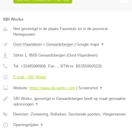
SBI Works
Niet gevestigd in de plaats Fauroeulx en in de provincie
Henegouwen.
Oost-Vlaanderen
»
Geraardsbergen
|
Google maps
▼
Stikte 1
,
9500
Geraardsbergen
(
Oost-Vlaanderen
)
Tel:
+32485980908
, Fax:
-
, BTW-nr:
BE0559920226
E-mail › SBI Works
Website:
https://www.sbi-works.com
|
Screenshot
▼
SBI Works, gevestigd in Geraardsbergen biedt op maat gemaakte
oplossingen
▼
Diensten: Zonwering, Rolluiken, Sectionale poorten, Vliegenramen
Openingstijden
▼