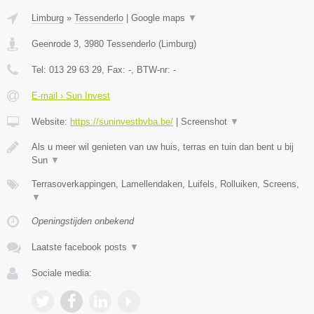
Limburg
»
Tessenderlo
|
Google maps
▼
Geenrode 3
,
3980
Tessenderlo
(
Limburg
)
Tel:
013 29 63 29
, Fax:
-
, BTW-nr:
-
E-mail › Sun Invest
Website:
https://suninvestbvba.be/
|
Screenshot
▼
Als u meer wil genieten van uw huis, terras en tuin dan bent u bij
Sun
▼
Terrasoverkappingen, Lamellendaken, Luifels, Rolluiken, Screens,
▼
Openingstijden onbekend
Laatste facebook posts
▼
Sociale media: