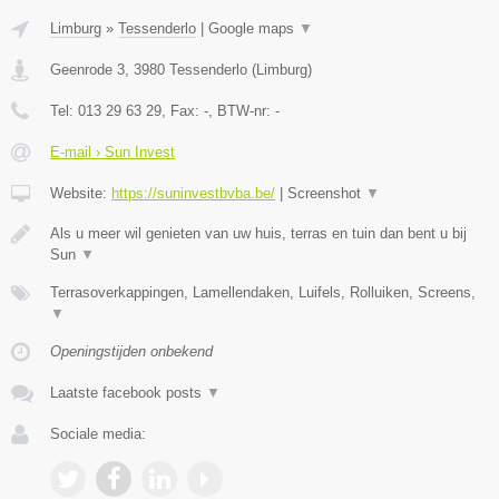
Limburg
»
Tessenderlo
|
Google maps
▼
Geenrode 3
,
3980
Tessenderlo
(
Limburg
)
Tel:
013 29 63 29
, Fax:
-
, BTW-nr:
-
E-mail › Sun Invest
Website:
https://suninvestbvba.be/
|
Screenshot
▼
Als u meer wil genieten van uw huis, terras en tuin dan bent u bij
Sun
▼
Terrasoverkappingen, Lamellendaken, Luifels, Rolluiken, Screens,
▼
Openingstijden onbekend
Laatste facebook posts
▼
Sociale media: