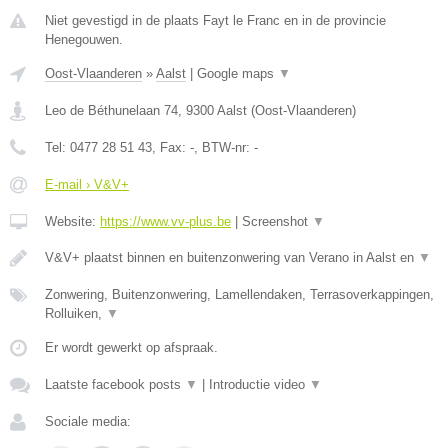
Niet gevestigd in de plaats Fayt le Franc en in de provincie
Henegouwen.
Oost-Vlaanderen
»
Aalst
|
Google maps
▼
Leo de Béthunelaan 74
,
9300
Aalst
(
Oost-Vlaanderen
)
Tel:
0477 28 51 43
, Fax:
-
, BTW-nr:
-
E-mail › V&V+
Website:
https://www.vv-plus.be
|
Screenshot
▼
V&V+ plaatst binnen en buitenzonwering van Verano in Aalst en
▼
Zonwering, Buitenzonwering, Lamellendaken, Terrasoverkappingen,
Rolluiken,
▼
Er wordt gewerkt op afspraak.
Laatste facebook posts
▼
|
Introductie video
▼
Sociale media: