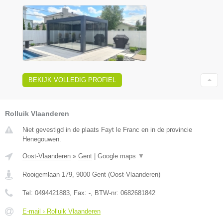
BEKIJK VOLLEDIG PROFIEL
Rolluik Vlaanderen
Niet gevestigd in de plaats Fayt le Franc en in de provincie
Henegouwen.
Oost-Vlaanderen
»
Gent
|
Google maps
▼
Rooigemlaan 179
,
9000
Gent
(
Oost-Vlaanderen
)
Tel:
0494421883
, Fax:
-
, BTW-nr:
0682681842
E-mail › Rolluik Vlaanderen