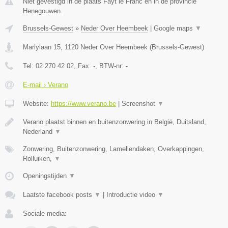
Niet gevestigd in de plaats Fayt le Franc en in de provincie
Henegouwen.
Brussels-Gewest
»
Neder Over Heembeek
|
Google maps
▼
Marlylaan 15
,
1120
Neder Over Heembeek
(
Brussels-Gewest
)
Tel:
02 270 42 02
, Fax:
-
, BTW-nr:
-
E-mail › Verano
Website:
https://www.verano.be
|
Screenshot
▼
Verano plaatst binnen en buitenzonwering in België, Duitsland,
Nederland
▼
Zonwering, Buitenzonwering, Lamellendaken, Overkappingen,
Rolluiken,
▼
Openingstijden
▼
Laatste facebook posts
▼
|
Introductie video
▼
Sociale media: