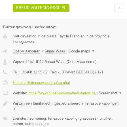
BEKIJK VOLLEDIG PROFIEL
Buitengewoon Leefcomfort
Niet gevestigd in de plaats Fayt le Franc en in de provincie
Henegouwen.
Oost-Vlaanderen
»
Sinaai Waas
|
Google maps
▼
Wijnveld 157
,
9112
Sinaai Waas
(
Oost-Vlaanderen
)
Tel:
+32468 12 55 82
, Fax:
-
, BTW-nr:
BE0541.602.171
E-mail › Buitengewoon Leefcomfort
Website:
https://www.buitengewoon-leefcomfort.be
|
Screenshot
▼
Wij zijn een familiebedrijf gespecialiseerd in terrasoverkappingen,
▼
Diensten: zonwering, terrasoverkapping, glasoases, rolluiken,
horren, automatisaties