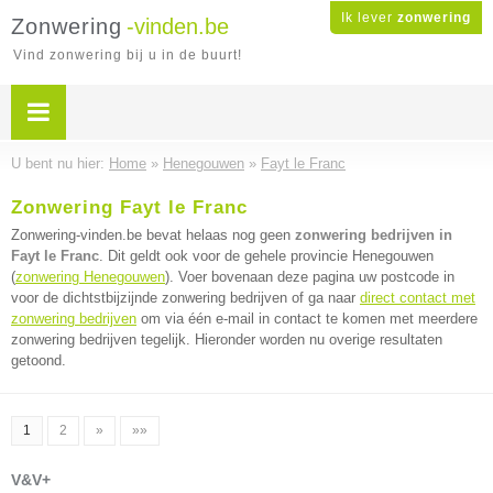
Ik lever
zonwering
Zonwering
-vinden.be
Vind zonwering bij u in de buurt!
U bent nu hier:
Home
»
Henegouwen
»
Fayt le Franc
Zonwering Fayt le Franc
Zonwering-vinden.be bevat helaas nog geen
zonwering bedrijven in
Fayt le Franc
. Dit geldt ook voor de gehele provincie Henegouwen
(
zonwering Henegouwen
). Voer bovenaan deze pagina uw postcode in
voor de dichtstbijzijnde zonwering bedrijven of ga naar
direct contact met
zonwering bedrijven
om via één e-mail in contact te komen met meerdere
zonwering bedrijven tegelijk. Hieronder worden nu overige resultaten
getoond.
1
2
»
»»
V&V+