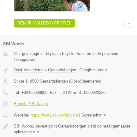
BEKIJK VOLLEDIG PROFIEL
SBI Works
Niet gevestigd in de plaats Fayt le Franc en in de provincie
Henegouwen.
Oost-Vlaanderen
»
Geraardsbergen
|
Google maps
▼
Stikte 1
,
9500
Geraardsbergen
(
Oost-Vlaanderen
)
Tel:
+32485980908
, Fax:
-
, BTW-nr:
BE0559920226
E-mail › SBI Works
Website:
https://www.sbi-works.com
|
Screenshot
▼
SBI Works, gevestigd in Geraardsbergen biedt op maat gemaakte
oplossingen
▼