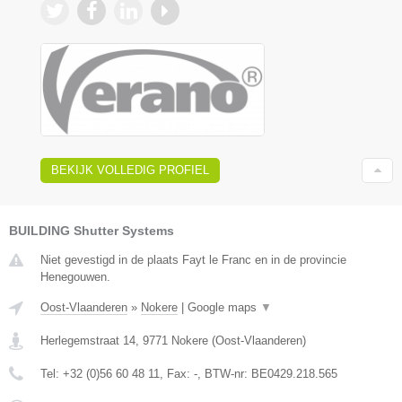
BEKIJK VOLLEDIG PROFIEL
BUILDING Shutter Systems
Niet gevestigd in de plaats Fayt le Franc en in de provincie
Henegouwen.
Oost-Vlaanderen
»
Nokere
|
Google maps
▼
Herlegemstraat 14
,
9771
Nokere
(
Oost-Vlaanderen
)
Tel:
+32 (0)56 60 48 11
, Fax:
-
, BTW-nr:
BE0429.218.565