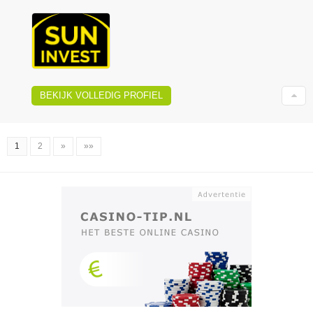
BEKIJK VOLLEDIG PROFIEL
1
2
»
»»