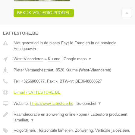
BEKIJK VOLLEDIG PROFIEL
LATTESTORE.BE
Niet gevestigd in de plaats Fayt le Franc en in de provincie
Henegouwen.
West-Vlaanderen
»
Kuurne
|
Google maps
▼
Pieter Verhaeghestraat
,
8520
Kuurne
(
West-Vlaanderen
)
Tel:
+3256906677
, Fax:
-
, BTW-nr:
BE0648888527
E-mail › LATTESTORE.BE
Website:
https://www.lattestore.be
|
Screenshot
▼
Raamdecoratie en zonwering online kopen? Lattestore produceert
lamellen,
▼
Rolgordijnen, Horizontale lamellen, Zonwering, Verticale jaloezieën,