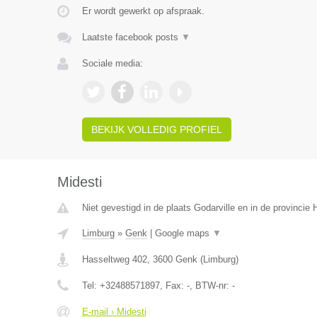
Er wordt gewerkt op afspraak.
Laatste facebook posts
▼
Sociale media:
BEKIJK VOLLEDIG PROFIEL
Midesti
Niet gevestigd in de plaats Godarville en in de provinci
Limburg
»
Genk
|
Google maps
▼
Hasseltweg 402
,
3600
Genk
(
Limburg
)
Tel:
+32488571897
, Fax:
-
, BTW-nr:
-
E-mail › Midesti