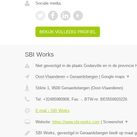
Sociale media:
BEKIJK VOLLEDIG PROFIEL
SBI Works
Niet gevestigd in de plaats Godarville en in de provinci
Oost-Vlaanderen
»
Geraardsbergen
|
Google maps
▼
Stikte 1
,
9500
Geraardsbergen
(
Oost-Vlaanderen
)
Tel:
+32485980908
, Fax:
-
, BTW-nr:
BE0559920226
E-mail › SBI Works
Website:
https://www.sbi-works.com
|
Screenshot
▼
SBI Works, gevestigd in Geraardsbergen biedt op maat