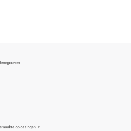
e Henegouwen.
 gemaakte oplossingen
▼