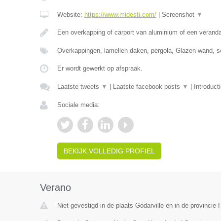
Website:
https://www.midesti.com/
|
Screenshot
▼
Een overkapping of carport van aluminium of een verand
Overkappingen, lamellen daken, pergola, Glazen wand, s
Er wordt gewerkt op afspraak.
Laatste tweets
▼
|
Laatste facebook posts
▼
|
Introduct
Sociale media:
BEKIJK VOLLEDIG PROFIEL
Verano
Niet gevestigd in de plaats Godarville en in de provinci