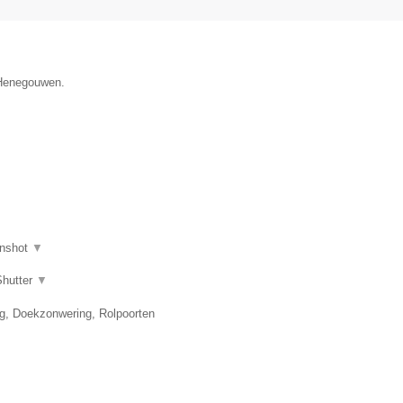
e Henegouwen.
nshot
▼
Shutter
▼
ng, Doekzonwering, Rolpoorten