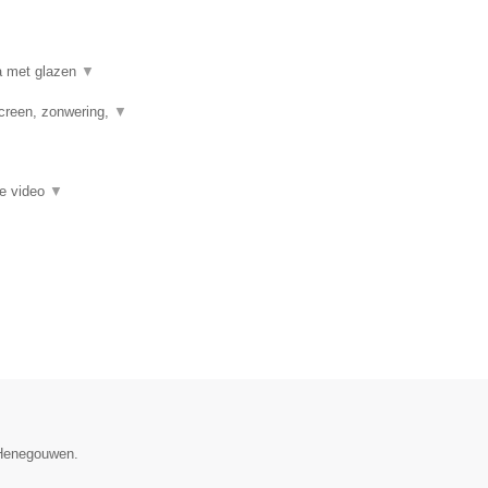
a met glazen
▼
creen, zonwering,
▼
ie video
▼
e Henegouwen.