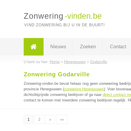
Zonwering
-vinden.be
VIND ZONWERING BIJ U IN DE BUURT!
Nieuws
Zoeken
Contact
U bent nu hier:
Home
»
Henegouwen
»
Godarville
Zonwering Godarville
Zonwering-vinden.be bevat helaas nog geen
zonwering bedrijv
provincie Henegouwen (
zonwering Henegouwen
). Voer bovenaa
dichtstbijzijnde zonwering bedrijven of ga naar
direct contact m
contact te komen met meerdere zonwering bedrijven tegelijk. H
1
2
»
»»