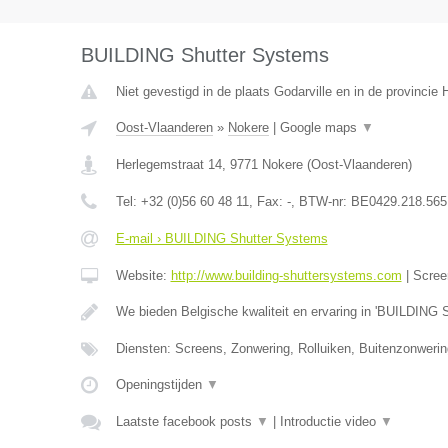
BUILDING Shutter Systems
Niet gevestigd in de plaats Godarville en in de provinci
Oost-Vlaanderen
»
Nokere
|
Google maps
▼
Herlegemstraat 14
,
9771
Nokere
(
Oost-Vlaanderen
)
Tel:
+32 (0)56 60 48 11
, Fax:
-
, BTW-nr:
BE0429.218.565
E-mail › BUILDING Shutter Systems
Website:
http://www.building-shuttersystems.com
|
Scree
We bieden Belgische kwaliteit en ervaring in 'BUILDING 
Diensten: Screens, Zonwering, Rolluiken, Buitenzonweri
Openingstijden
▼
Laatste facebook posts
▼
|
Introductie video
▼