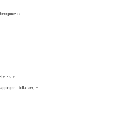
e Henegouwen.
alst en
▼
appingen, Rolluiken,
▼