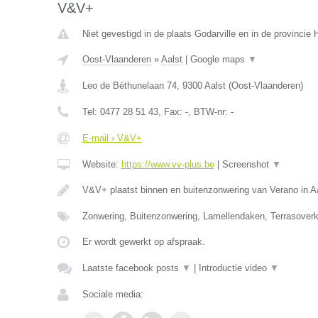
V&V+
Niet gevestigd in de plaats Godarville en in de provinci
Oost-Vlaanderen
»
Aalst
|
Google maps
▼
Leo de Béthunelaan 74
,
9300
Aalst
(
Oost-Vlaanderen
)
Tel:
0477 28 51 43
, Fax:
-
, BTW-nr:
-
E-mail › V&V+
Website:
https://www.vv-plus.be
|
Screenshot
▼
V&V+ plaatst binnen en buitenzonwering van Verano in A
Zonwering, Buitenzonwering, Lamellendaken, Terrasoverk
Er wordt gewerkt op afspraak.
Laatste facebook posts
▼
|
Introductie video
▼
Sociale media: