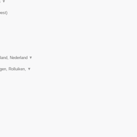
s
▼
est
)
sland, Nederland
▼
gen, Rolluiken,
▼