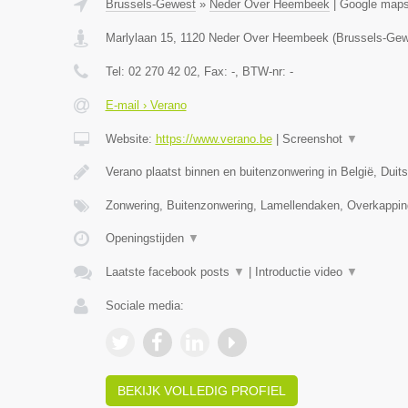
Brussels-Gewest
»
Neder Over Heembeek
|
Google map
Marlylaan 15
,
1120
Neder Over Heembeek
(
Brussels-Gew
Tel:
02 270 42 02
, Fax:
-
, BTW-nr:
-
E-mail › Verano
Website:
https://www.verano.be
|
Screenshot
▼
Verano plaatst binnen en buitenzonwering in België, Duit
Zonwering, Buitenzonwering, Lamellendaken, Overkappin
Openingstijden
▼
Laatste facebook posts
▼
|
Introductie video
▼
Sociale media:
BEKIJK VOLLEDIG PROFIEL