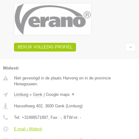
BEKIJK VOLLEDIG PROFIEL
Midesti
Niet gevestigd in de plaats Harveng en in de provincie
Henegouwen.
Limburg
»
Genk
|
Google maps
▼
Hasseltweg 402
,
3600
Genk
(
Limburg
)
Tel:
+32488571897
, Fax:
-
, BTW-nr:
-
E-mail › Midesti