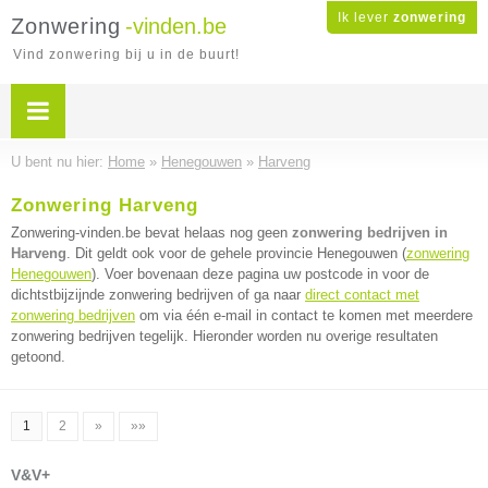
Ik lever
zonwering
Zonwering
-vinden.be
Vind zonwering bij u in de buurt!
U bent nu hier:
Home
»
Henegouwen
»
Harveng
Zonwering Harveng
Zonwering-vinden.be bevat helaas nog geen
zonwering bedrijven in
Harveng
. Dit geldt ook voor de gehele provincie Henegouwen (
zonwering
Henegouwen
). Voer bovenaan deze pagina uw postcode in voor de
dichtstbijzijnde zonwering bedrijven of ga naar
direct contact met
zonwering bedrijven
om via één e-mail in contact te komen met meerdere
zonwering bedrijven tegelijk. Hieronder worden nu overige resultaten
getoond.
1
2
»
»»
V&V+