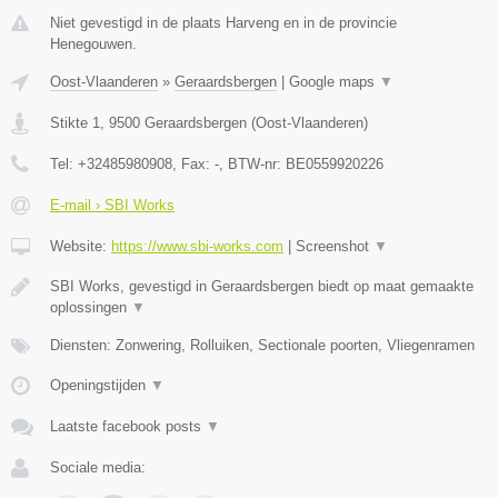
Niet gevestigd in de plaats Harveng en in de provincie
Henegouwen.
Oost-Vlaanderen
»
Geraardsbergen
|
Google maps
▼
Stikte 1
,
9500
Geraardsbergen
(
Oost-Vlaanderen
)
Tel:
+32485980908
, Fax:
-
, BTW-nr:
BE0559920226
E-mail › SBI Works
Website:
https://www.sbi-works.com
|
Screenshot
▼
SBI Works, gevestigd in Geraardsbergen biedt op maat gemaakte
oplossingen
▼
Diensten: Zonwering, Rolluiken, Sectionale poorten, Vliegenramen
Openingstijden
▼
Laatste facebook posts
▼
Sociale media: