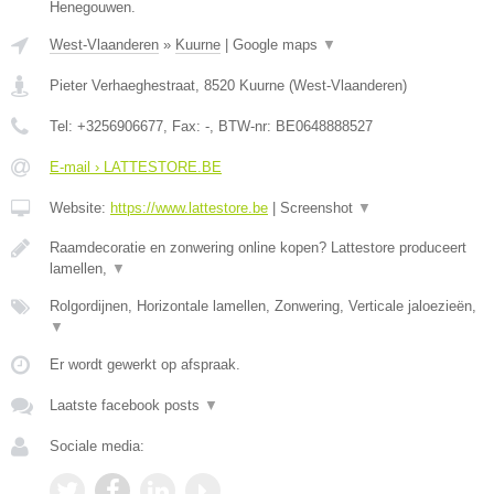
Henegouwen.
West-Vlaanderen
»
Kuurne
|
Google maps
▼
Pieter Verhaeghestraat
,
8520
Kuurne
(
West-Vlaanderen
)
Tel:
+3256906677
, Fax:
-
, BTW-nr:
BE0648888527
E-mail › LATTESTORE.BE
Website:
https://www.lattestore.be
|
Screenshot
▼
Raamdecoratie en zonwering online kopen? Lattestore produceert
lamellen,
▼
Rolgordijnen, Horizontale lamellen, Zonwering, Verticale jaloezieën,
▼
Er wordt gewerkt op afspraak.
Laatste facebook posts
▼
Sociale media: