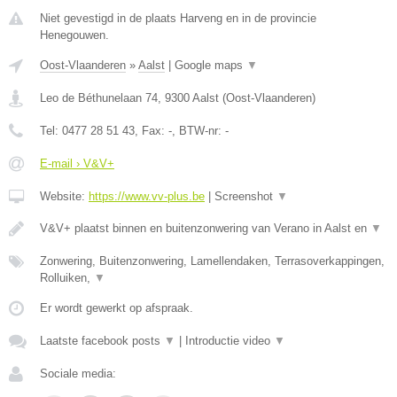
Niet gevestigd in de plaats Harveng en in de provincie
Henegouwen.
Oost-Vlaanderen
»
Aalst
|
Google maps
▼
Leo de Béthunelaan 74
,
9300
Aalst
(
Oost-Vlaanderen
)
Tel:
0477 28 51 43
, Fax:
-
, BTW-nr:
-
E-mail › V&V+
Website:
https://www.vv-plus.be
|
Screenshot
▼
V&V+ plaatst binnen en buitenzonwering van Verano in Aalst en
▼
Zonwering, Buitenzonwering, Lamellendaken, Terrasoverkappingen,
Rolluiken,
▼
Er wordt gewerkt op afspraak.
Laatste facebook posts
▼
|
Introductie video
▼
Sociale media: