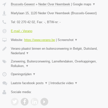
Brussels-Gewest
»
Neder Over Heembeek
|
Google maps
▼
Marlylaan 15
,
1120
Neder Over Heembeek
(
Brussels-Gewest
)
Tel:
02 270 42 02
, Fax:
-
, BTW-nr:
-
E-mail › Verano
Website:
https://www.verano.be
|
Screenshot
▼
Verano plaatst binnen en buitenzonwering in België, Duitsland,
Nederland
▼
Zonwering, Buitenzonwering, Lamellendaken, Overkappingen,
Rolluiken,
▼
Openingstijden
▼
Laatste facebook posts
▼
|
Introductie video
▼
Sociale media: