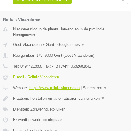
Rolluik Vlaanderen
Niet gevestigd in de plaats Harveng en in de provincie
Henegouwen.
Oost-Vlaanderen
»
Gent
|
Google maps
▼
Rooigemlaan 179
,
9000
Gent
(
Oost-Vlaanderen
)
Tel:
0494421883
, Fax:
-
, BTW-nr:
0682681842
E-mail › Rolluik Vlaanderen
Website:
https://www.rolluik.vlaanderen
|
Screenshot
▼
Plaatsen, herstellen en automatiseren van rolluiken
▼
Diensten: Zonwering, Rolluiken
Er wordt gewerkt op afspraak.
Laatste facebook posts
▼