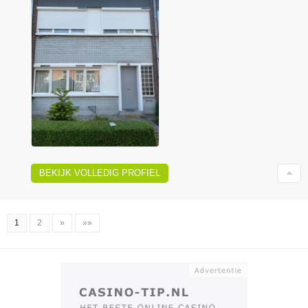
BEKIJK VOLLEDIG PROFIEL
1
2
»
»»