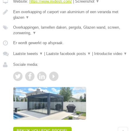
Website:
https://www.midesti.com/
|
Screenshot
▼
Een overkapping of carport van aluminium of een veranda met
glazen
▼
Overkappingen, lamellen daken, pergola, Glazen wand, screen,
zonwering,
▼
Er wordt gewerkt op afspraak.
Laatste tweets
▼
|
Laatste facebook posts
▼
|
Introductie video
▼
Sociale media:
BEKIJK VOLLEDIG PROFIEL