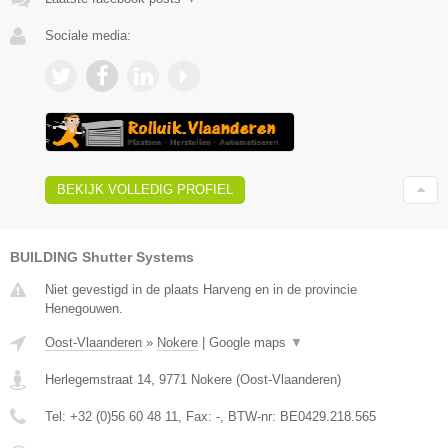
Sociale media:
BEKIJK VOLLEDIG PROFIEL
BUILDING Shutter Systems
Niet gevestigd in de plaats Harveng en in de provincie
Henegouwen.
Oost-Vlaanderen
»
Nokere
|
Google maps
▼
Herlegemstraat 14
,
9771
Nokere
(
Oost-Vlaanderen
)
Tel:
+32 (0)56 60 48 11
, Fax:
-
, BTW-nr:
BE0429.218.565