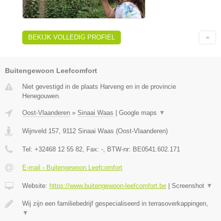
BEKIJK VOLLEDIG PROFIEL
Buitengewoon Leefcomfort
Niet gevestigd in de plaats Harveng en in de provincie
Henegouwen.
Oost-Vlaanderen
»
Sinaai Waas
|
Google maps
▼
Wijnveld 157
,
9112
Sinaai Waas
(
Oost-Vlaanderen
)
Tel:
+32468 12 55 82
, Fax:
-
, BTW-nr:
BE0541.602.171
E-mail › Buitengewoon Leefcomfort
Website:
https://www.buitengewoon-leefcomfort.be
|
Screenshot
▼
Wij zijn een familiebedrijf gespecialiseerd in terrasoverkappingen,
▼